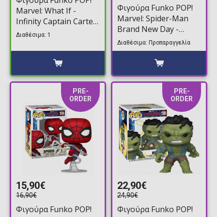
Φιγούρα Funko POP!
Marvel: What If -
Marvel: Spider-Man
Infinity Captain Carter
Brand New Day -
#1464
Διαθέσιμα: 1
Spider-Man (Damaged
Διαθέσιμα: Προπαραγγελία
Suit) #1587
PRE-
PRE-
ORDER
ORDER
15,90€
22,90€
16,90€
24,90€
Φιγούρα Funko POP!
Φιγούρα Funko POP!