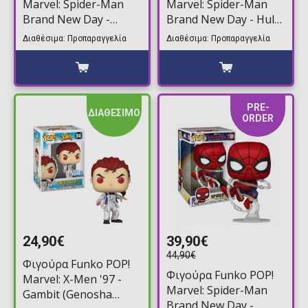
Marvel: Spider-Man
Marvel: Spider-Man
Brand New Day -
Brand New Day - Hulk
Spider-Man (Swinging)
#1588 Supersized
Διαθέσιμα: Προπαραγγελία
Διαθέσιμα: Προπαραγγελία
#1586
PRE-
ΔΙΑΘΕΣΙΜΟ
ORDER
24,90€
39,90€
44,90€
Φιγούρα Funko POP!
Φιγούρα Funko POP!
Marvel: X-Men '97 -
Marvel: Spider-Man
Gambit (Genosha
Brand New Day -