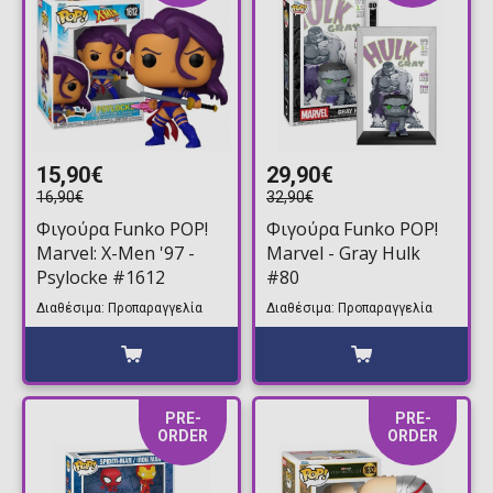
15,90€
29,90€
16,90€
32,90€
Φιγούρα Funko POP!
Φιγούρα Funko POP!
Marvel: X-Men '97 -
Marvel - Gray Hulk
Psylocke #1612
#80
Διαθέσιμα: Προπαραγγελία
Διαθέσιμα: Προπαραγγελία
PRE-
PRE-
ORDER
ORDER