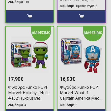
Battle) #1540
Διαθέσιμα: 10+
Spider-Man (Swinging)
(Exclusive)
Διαθέσιμα: Προπαραγγελία
#1589 Jumbosized
ΔΙΑΘΕΣΙΜΟ
ΔΙΑΘΕΣΙΜΟ
17,90€
16,90€
Φιγούρα Funko POP!
Φιγούρα Funko POP!
Marvel: Holiday - Hulk
Marvel: What If -
#1321 (Exclusive)
Captain America Mech
#1569
Διαθέσιμα: 4
Διαθέσιμα: 1