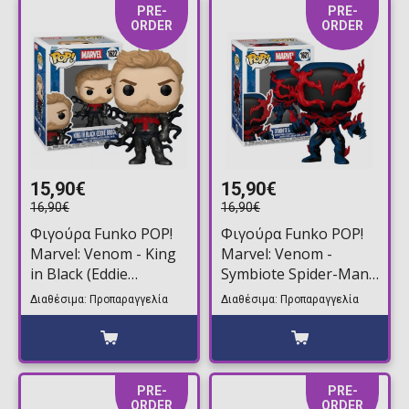
PRE-
PRE-
ORDER
ORDER
15,90€
15,90€
16,90€
16,90€
Φιγούρα Funko POP!
Φιγούρα Funko POP!
Marvel: Venom - King
Marvel: Venom -
in Black (Eddie
Symbiote Spider-Man
Brock)#1622
2099 #1621
Διαθέσιμα: Προπαραγγελία
Διαθέσιμα: Προπαραγγελία
PRE-
PRE-
ORDER
ORDER