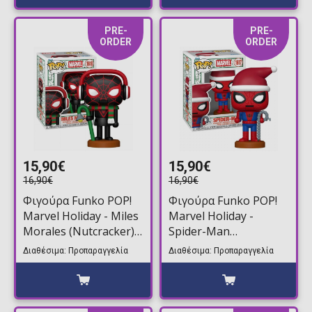
PRE-
PRE-
ORDER
ORDER
15,90€
15,90€
16,90€
16,90€
Φιγούρα Funko POP!
Φιγούρα Funko POP!
Marvel Holiday - Miles
Marvel Holiday -
Morales (Nutcracker)
Spider-Man
#1618
(Nutcracker) #1617
Διαθέσιμα: Προπαραγγελία
Διαθέσιμα: Προπαραγγελία