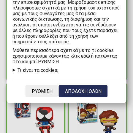
την επισκεψιμότητά μας. Μοιραζόμαστε επίσης
πληροφορίες σχετικά με τη χρήση του ιστότοπού
μας με τους συνεργάτες μας στα μέσα
κοινωνικής δικτύωσης, τη διαφήμιση και την
ανάλυση, οι οποίοι ενδέχεται να τις συνδυάσουν
16,90€
17,90€
με άλλες πληροφορίες που τους έχετε παράσχει
ή που έχουν συλλέξει από τη χρήση των
Φιγούρα Funko POP!
Φιγούρα Funko POP!
υπηρεσιών τους από εσάς.
Marvel: Daredevil:
Marvel: X-Men '97 -
Mάθετε περισσότερα σχετικά με το τι cookies
Born Again - Kingpin
Jean Gray (Wasteland)
χρησιμοποιούμε κάνοντας κλικ
εδώ
ή πατώντας
#1544
#1597 (Exclusive)
Διαθέσιμα: 2
Διαθέσιμα: 10+
στο κουμπί ΡΥΘΜΙΣΗ.
Τι είναι τα cookies;
ΡΥΘΜΙΣΗ
ΑΠΟΔΟΧΗ ΟΛΩΝ
ΔΙΑΘΕΣΙΜΟ
ΔΙΑΘΕΣΙΜΟ