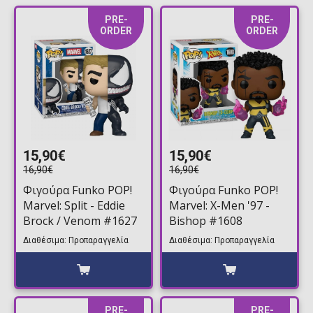
PRE-
PRE-
ORDER
ORDER
15,90€
15,90€
16,90€
16,90€
Φιγούρα Funko POP!
Φιγούρα Funko POP!
Marvel: Split - Eddie
Marvel: X-Men '97 -
Brock / Venom #1627
Bishop #1608
Διαθέσιμα: Προπαραγγελία
Διαθέσιμα: Προπαραγγελία
PRE-
PRE-