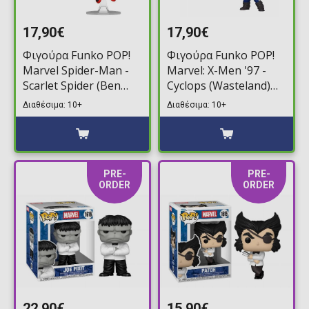
17,90€
17,90€
Φιγούρα Funko POP!
Φιγούρα Funko POP!
Marvel Spider-Man -
Marvel: X-Men '97 -
Scarlet Spider (Ben
Cyclops (Wasteland)
Reilly) #1585
#1596 (Exclusive)
Διαθέσιμα: 10+
Διαθέσιμα: 10+
(Exclusive)
PRE-
PRE-
ORDER
ORDER
22,90€
15,90€