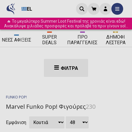
EL
🔥 Το μεγαλύτερο Summer Loot Festival της χρονιάς είναι εδώ!
Ανακάλυψε χιλιάδες προσφορές και πρόλαβέ τα πριν γίνουν sold
out! ☀️
SUPER
ΠΡΟ
ΔΗΜΟΦΙ
ΝΈΕΣ
ΑΦΊΞΕΙΣ
DEALS
ΠΑΡΑΓΓΕΛΊΕΣ
ΛΈΣΤΕΡΑ
ΦΊΛΤΡΑ
FUNKO POP!
Marvel Funko Pop! Φιγούρες
230
Εμφάνιση