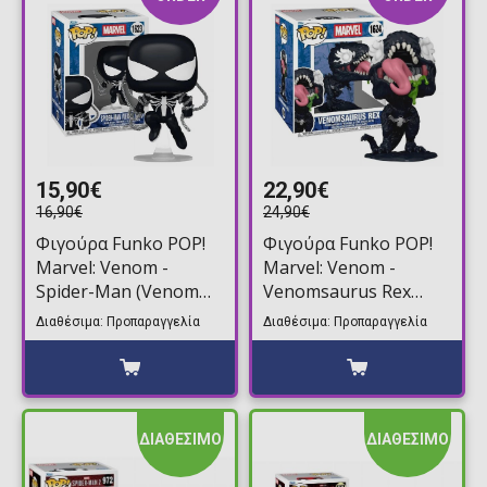
15,90€
22,90€
16,90€
24,90€
Φιγούρα Funko POP!
Φιγούρα Funko POP!
Marvel: Venom -
Marvel: Venom -
Spider-Man (Venom
Venomsaurus Rex
War) #1623
#1624 Supersized
Διαθέσιμα: Προπαραγγελία
Διαθέσιμα: Προπαραγγελία
ΔΙΑΘΕΣΙΜΟ
ΔΙΑΘΕΣΙΜΟ