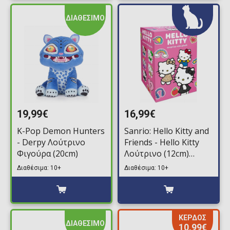
ΔΙΑΘΕΣΙΜΟ
19,99€
16,99€
K-Pop Demon Hunters
Sanrio: Hello Kitty and
- Derpy Λούτρινο
Friends - Hello Kitty
Φιγούρα (20cm)
Λούτρινο (12cm)
(Τυχαίο Περιεχόμενο)
Διαθέσιμα: 10+
Διαθέσιμα: 10+
ΚΕΡΔΟΣ
ΔΙΑΘΕΣΙΜΟ
10,99€