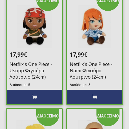
ΔΙΑΘΕΣΙΜΟ
ΔΙΑΘΕΣΙΜΟ
17,99€
17,99€
Netflix's One Piece -
Netflix's One Piece -
Usopp Φιγούρα
Nami Φιγούρα
Λούτρινο (24cm)
Λούτρινο (24cm)
Διαθέσιμα: 5
Διαθέσιμα: 5
ΔΙΑΘΕΣΙΜΟ
ΔΙΑΘΕΣΙΜΟ