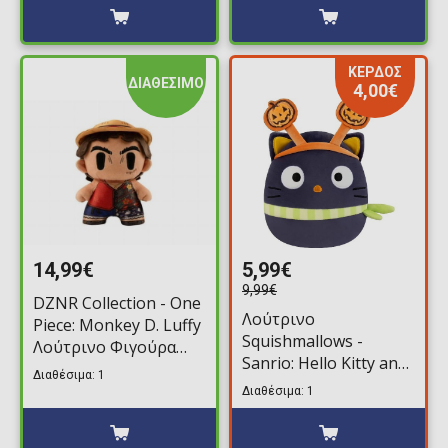
(20cm)
ΚΕΡΔΟΣ
ΔΙΑΘΕΣΙΜΟ
4,00€
14,99€
5,99€
9,99€
DZNR Collection - One
Λούτρινο
Piece: Monkey D. Luffy
Squishmallows -
Λούτρινο Φιγούρα
Sanrio: Hello Kitty and
(18cm)
Διαθέσιμα: 1
Friends - Halloween
Διαθέσιμα: 1
Chococat (13cm)