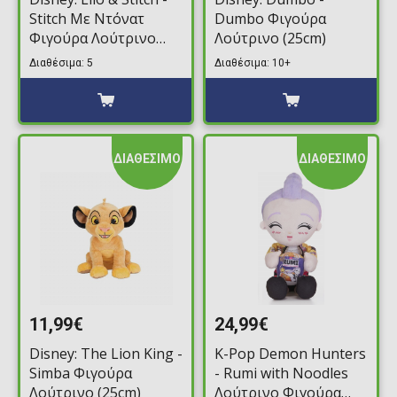
Stitch Με Ντόνατ
Dumbo Φιγούρα
Φιγούρα Λούτρινο
Λούτρινο (25cm)
(25cm)
Διαθέσιμα: 5
Διαθέσιμα: 10+
ΔΙΑΘΕΣΙΜΟ
ΔΙΑΘΕΣΙΜΟ
11,99€
24,99€
Disney: The Lion King -
K-Pop Demon Hunters
Simba Φιγούρα
- Rumi with Noodles
Λούτρινο (25cm)
Λούτρινο Φιγούρα