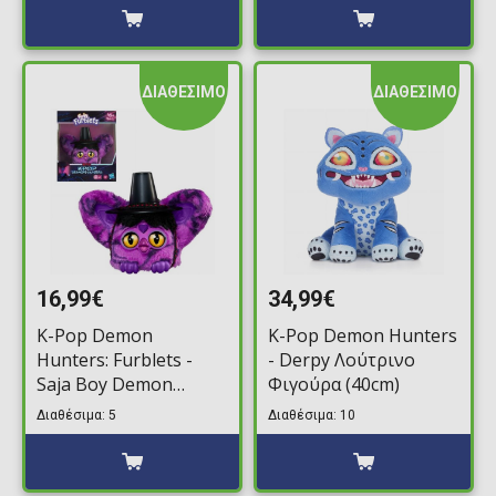
ΔΙΑΘΕΣΙΜΟ
ΔΙΑΘΕΣΙΜΟ
16,99€
34,99€
K-Pop Demon
K-Pop Demon Hunters
Hunters: Furblets -
- Derpy Λούτρινο
Saja Boy Demon
Φιγούρα (40cm)
Φιγούρα Λούτρινο
Διαθέσιμα: 5
Διαθέσιμα: 10
(20cm)