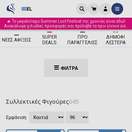
EL
🔥 Το μεγαλύτερο Summer Loot Festival της χρονιάς είναι εδώ!
Ανακάλυψε χιλιάδες προσφορές και πρόλαβέ τα πριν γίνουν sold
out! ☀️
SUPER
ΠΡΟ
ΔΗΜΟΦΙ
ΝΈΕΣ
ΑΦΊΞΕΙΣ
DEALS
ΠΑΡΑΓΓΕΛΊΕΣ
ΛΈΣΤΕΡΑ
ΦΊΛΤΡΑ
Συλλεκτικές Φιγούρες
645
Εμφάνιση