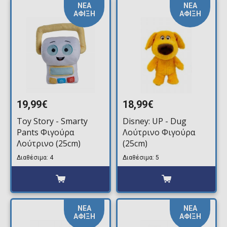
ΝΕΑ
ΝΕΑ
ΑΦΙΞΗ
ΑΦΙΞΗ
19,99€
18,99€
Toy Story - Smarty
Disney: UP - Dug
Pants Φιγούρα
Λούτρινο Φιγούρα
Λούτρινο (25cm)
(25cm)
Διαθέσιμα: 4
Διαθέσιμα: 5
ΝΕΑ
ΝΕΑ
ΑΦΙΞΗ
ΑΦΙΞΗ