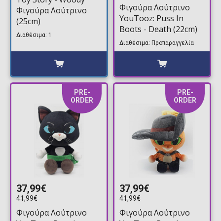
Φιγούρα Λούτρινο
Φιγούρα Λούτρινο
YouTooz: Puss In
(25cm)
Boots - Death (22cm)
Διαθέσιμα: 1
Διαθέσιμα: Προπαραγγελία
PRE-
PRE-
ORDER
ORDER
37,99€
37,99€
41,99€
41,99€
Φιγούρα Λούτρινο
Φιγούρα Λούτρινο