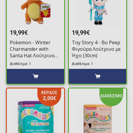
19,99€
19,99€
Pokemon - Winter
Toy Story 4 - Bo Peep
Charmander with
Φιγούρα Λούτρινο με
Santa Hat Λούτρινο
Ήχο (30cm)
Φιγούρα (20cm)
Διαθέσιμα: 1
Διαθέσιμα: 1
ΚΕΡΔΟΣ
ΔΙΑΘΕΣΙΜΟ
2,00€