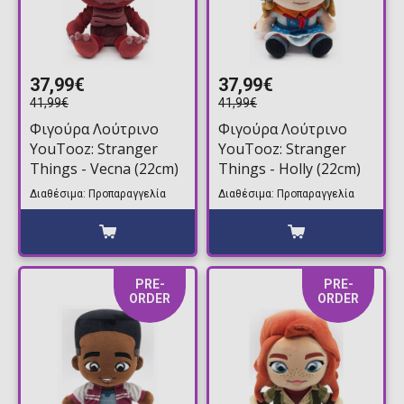
37,99€
37,99€
41,99€
41,99€
Φιγούρα Λούτρινο
Φιγούρα Λούτρινο
YouTooz: Stranger
YouTooz: Stranger
Things - Vecna (22cm)
Things - Holly (22cm)
Διαθέσιμα: Προπαραγγελία
Διαθέσιμα: Προπαραγγελία
PRE-
PRE-
ORDER
ORDER