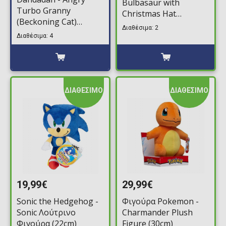
Bulbasaur with
Turbo Granny
Christmas Hat
(Beckoning Cat)
Λούτρινο Φιγούρα
Διαθέσιμα: 2
Λούτρινο Φιγούρα
(20cm)
Διαθέσιμα: 4
(12cm)
ΔΙΑΘΕΣΙΜΟ
ΔΙΑΘΕΣΙΜΟ
19,99€
29,99€
Sonic the Hedgehog -
Φιγούρα Pokemon -
Sonic Λούτρινο
Charmander Plush
Φιγούρα (22cm)
Figure (30cm)