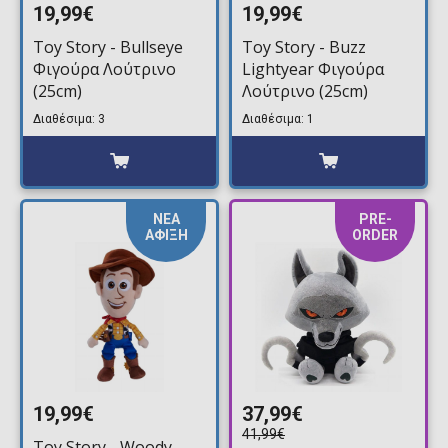
19,99€
19,99€
Toy Story - Bullseye
Toy Story - Buzz
Φιγούρα Λούτρινο
Lightyear Φιγούρα
(25cm)
Λούτρινο (25cm)
Διαθέσιμα: 3
Διαθέσιμα: 1
ΝΕΑ
PRE-
ΑΦΙΞΗ
ORDER
19,99€
37,99€
41,99€
Toy Story - Woody