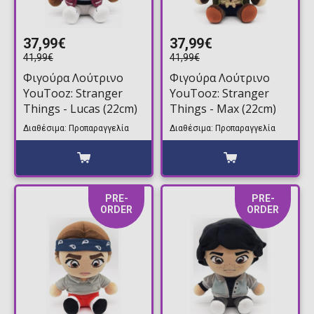
37,99€
37,99€
41,99€
41,99€
Φιγούρα Λούτρινο
Φιγούρα Λούτρινο
YouTooz: Stranger
YouTooz: Stranger
Things - Lucas (22cm)
Things - Max (22cm)
Διαθέσιμα: Προπαραγγελία
Διαθέσιμα: Προπαραγγελία
PRE-
PRE-
ORDER
ORDER