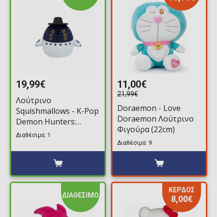
19,99€
11,00€
21,99€
Λούτρινο
Doraemon - Love
Squishmallows - K-Pop
Doraemon Λούτρινο
Demon Hunters:
Φιγούρα (22cm)
Sussie (20cm)
Διαθέσιμα: 1
Διαθέσιμα: 9
ΚΕΡΔΟΣ
ΔΙΑΘΕΣΙΜΟ
8,00€