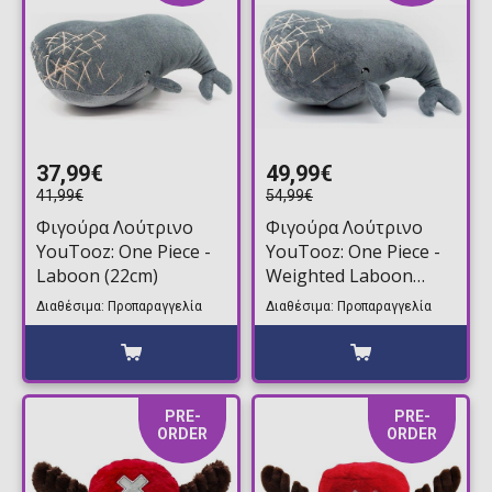
37,99€
49,99€
41,99€
54,99€
Φιγούρα Λούτρινο
Φιγούρα Λούτρινο
YouTooz: One Piece -
YouTooz: One Piece -
Laboon (22cm)
Weighted Laboon
(41cm)
Διαθέσιμα: Προπαραγγελία
Διαθέσιμα: Προπαραγγελία
PRE-
PRE-
ORDER
ORDER