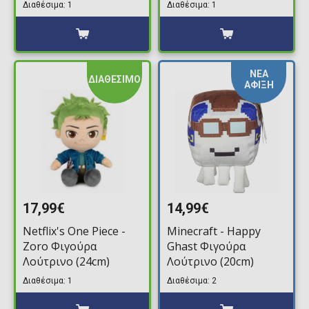
(27cm)
Διαθέσιμα: 1
Διαθέσιμα: 1
ΝΕΑ
ΔΙΑΘΕΣΙΜΟ
ΑΦΙΞΗ
17,99€
14,99€
Netflix's One Piece -
Minecraft - Happy
Zoro Φιγούρα
Ghast Φιγούρα
Λούτρινο (24cm)
Λούτρινο (20cm)
Διαθέσιμα: 1
Διαθέσιμα: 2