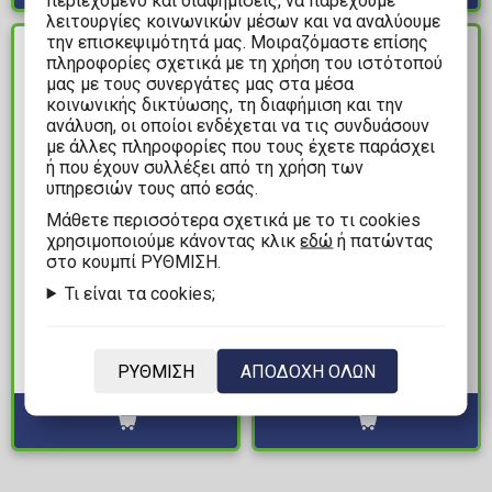
περιεχόμενο και διαφημίσεις, να παρέχουμε
λειτουργίες κοινωνικών μέσων και να αναλύουμε
την επισκεψιμότητά μας. Μοιραζόμαστε επίσης
ΔΙΑΘΕΣΙΜΟ
ΔΙΑΘΕΣΙΜΟ
πληροφορίες σχετικά με τη χρήση του ιστότοπού
μας με τους συνεργάτες μας στα μέσα
κοινωνικής δικτύωσης, τη διαφήμιση και την
ανάλυση, οι οποίοι ενδέχεται να τις συνδυάσουν
με άλλες πληροφορίες που τους έχετε παράσχει
ή που έχουν συλλέξει από τη χρήση των
υπηρεσιών τους από εσάς.
Mάθετε περισσότερα σχετικά με το τι cookies
χρησιμοποιούμε κάνοντας κλικ
εδώ
ή πατώντας
11,99€
8,90€
στο κουμπί ΡΥΘΜΙΣΗ.
Τι είναι τα cookies;
Τόμος Manga One
Δικαστής Ντρεντ #4 -
Piece Vol. 16 (New
Ένας Καλύτερος
Printing)
Κόσμος
ΡΥΘΜΙΣΗ
ΑΠΟΔΟΧΗ ΟΛΩΝ
Διαθέσιμα: 1
Διαθέσιμα: 1