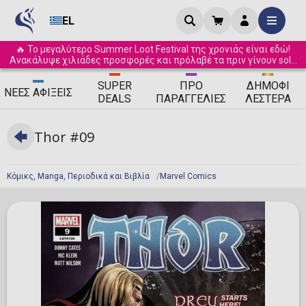
EL
🔥 Το μεγαλύτερο Summer Loot Festival της χρονιάς είναι εδώ!
Ανακάλυψε χιλιάδες προσφορές και πρόλαβέ τα πριν γίνουν sold
out! ☀️
SUPER
ΠΡΟ
ΔΗΜΟΦΙ
ΝΈΕΣ
ΑΦΊΞΕΙΣ
DEALS
ΠΑΡΑΓΓΕΛΊΕΣ
ΛΈΣΤΕΡΑ
Thor #09
Κόμικς, Manga, Περιοδικά και Βιβλία
Marvel Comics