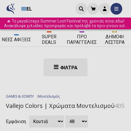
EL
🔥 Το μεγαλύτερο Summer Loot Festival της χρονιάς είναι εδώ!
Ανακάλυψε χιλιάδες προσφορές και πρόλαβέ τα πριν γίνουν sold
out! ☀️
SUPER
ΠΡΟ
ΔΗΜΟΦΙ
ΝΈΕΣ
ΑΦΊΞΕΙΣ
DEALS
ΠΑΡΑΓΓΕΛΊΕΣ
ΛΈΣΤΕΡΑ
ΦΊΛΤΡΑ
GAMES & ΧΟΜΠΥ
Μοντελισμός
Vallejo Colors | Χρώματα Μοντελισμού
405
Εμφάνιση