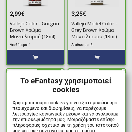
2,99€
3,25€
Vallejo Color - Gorgon
Vallejo Model Color -
Brown Χρώμα
Grey Brown Χρώμα
Μοντελισμού (18ml)
Μοντελισμού (18ml)
Διαθέσιμα: 1
Διαθέσιμα: 6
ΔΙΑΘΕΣΙΜΟ
ΔΙΑΘΕΣΙΜΟ
Το eFantasy χρησιμοποιεί
cookies
Χρησιμοποιούμε cookies για να εξατομικεύσουμε
περιεχόμενο και διαφημίσεις, να παρέχουμε
λειτουργίες κοινωνικών μέσων και να αναλύουμε
την επισκεψιμότητά μας. Μοιραζόμαστε επίσης
πληροφορίες σχετικά με τη χρήση του ιστότοπού
μας με τους συνεργάτες μας στα μέσα
3,25€
3,25€