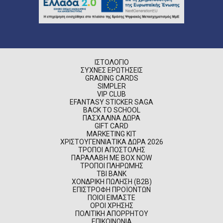
ΙΣΤΟΛΌΓΙΟ
ΣΥΧΝΈΣ ΕΡΩΤΉΣΕΙΣ
GRADING CARDS
SIMPLER
VIP CLUB
EFANTASY STICKER SAGA
BACK TO SCHOOL
ΠΑΣΧΑΛΙΝΆ ΔΏΡΑ
GIFT CARD
MARKETING KIT
ΧΡΙΣΤΟΥΓΕΝΝΙΆΤΙΚΑ ΔΏΡΑ 2026
ΤΡΌΠΟΙ ΑΠΟΣΤΟΛΉΣ
ΠΑΡΑΛΑΒΉ ΜΕ BOX NOW
ΤΡΌΠΟΙ ΠΛΗΡΩΜΉΣ
TBI BANK
ΧΟΝΔΡΙΚΉ ΠΏΛΗΣΗ (B2B)
ΕΠΙΣΤΡΟΦΉ ΠΡΟΪΌΝΤΩΝ
ΠΟΙΟΊ ΕΊΜΑΣΤΕ
ΌΡΟΙ ΧΡΉΣΗΣ
ΠΟΛΙΤΙΚΉ ΑΠΟΡΡΉΤΟΥ
ΕΠΙΚΟΙΝΩΝΊΑ