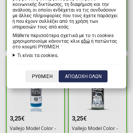
κοινωνικής δικτύωσης, τη διαφήμιση και την
Vallejo Model Color -
Vallejo Model Color -
ανάλυση, οι οποίοι ενδέχεται να τις συνδυάσουν
με άλλες πληροφορίες που τους έχετε παράσχει
Grey Blue Χρώμα
Light Emerald Χρώμα
ή που έχουν συλλέξει από τη χρήση των
Μοντελισμού (18ml)
Μοντελισμού (18ml)
υπηρεσιών τους από εσάς.
Διαθέσιμα: 1
Διαθέσιμα: 2
Mάθετε περισσότερα σχετικά με το τι cookies
χρησιμοποιούμε κάνοντας κλικ
εδώ
ή πατώντας
στο κουμπί ΡΥΘΜΙΣΗ.
Τι είναι τα cookies;
ΔΙΑΘΕΣΙΜΟ
ΔΙΑΘΕΣΙΜΟ
ΡΥΘΜΙΣΗ
ΑΠΟΔΟΧΗ ΟΛΩΝ
3,25€
3,25€
Vallejo Model Color -
Vallejo Model Color -