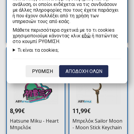
Μπρελόκ Sailor Moon
Jojo's Bizarre
ανάλυση, οι οποίοι ενδέχεται να τις συνδυάσουν
- Sailor Moon Keychain
Adventure - Arrow
με άλλες πληροφορίες που τους έχετε παράσχει
Μπρελόκ
ή που έχουν συλλέξει από τη χρήση των
Διαθέσιμα: 2
υπηρεσιών τους από εσάς.
Διαθέσιμα: 4
Mάθετε περισσότερα σχετικά με το τι cookies
χρησιμοποιούμε κάνοντας κλικ
εδώ
ή πατώντας
στο κουμπί ΡΥΘΜΙΣΗ.
Τι είναι τα cookies;
ΝΕΑ
ΝΕΑ
ΑΦΙΞΗ
ΑΦΙΞΗ
ΡΥΘΜΙΣΗ
ΑΠΟΔΟΧΗ ΟΛΩΝ
8,99€
11,99€
Hatsune Miku - Heart
Μπρελόκ Sailor Moon
Μπρελόκ
- Moon Stick Keychain