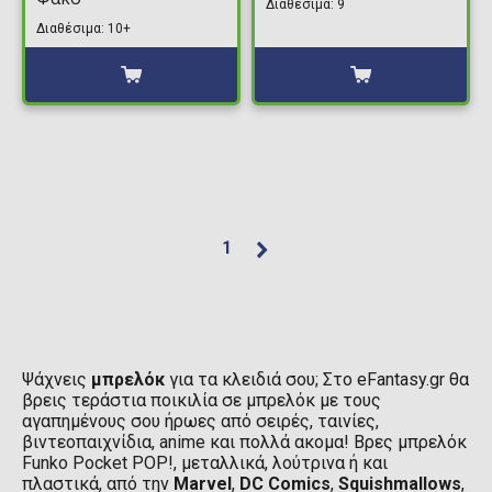
Διαθέσιμα: 9
Διαθέσιμα: 10+
1
Ψάχνεις
μπρελόκ
για τα κλειδιά σου; Στο eFantasy.gr θα
βρεις τεράστια ποικιλία σε μπρελόκ με τους
αγαπημένους σου ήρωες από σειρές, ταινίες,
βιντεοπαιχνίδια, anime και πολλά ακομα! Βρες μπρελόκ
Funko Pocket POP!, μεταλλικά, λούτρινα ή και
πλαστικά, από την
Marvel
,
DC Comics
,
Squishmallows
,