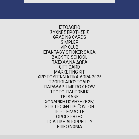
ΙΣΤΟΛΌΓΙΟ
ΣΥΧΝΈΣ ΕΡΩΤΉΣΕΙΣ
GRADING CARDS
SIMPLER
VIP CLUB
EFANTASY STICKER SAGA
BACK TO SCHOOL
ΠΑΣΧΑΛΙΝΆ ΔΏΡΑ
GIFT CARD
MARKETING KIT
ΧΡΙΣΤΟΥΓΕΝΝΙΆΤΙΚΑ ΔΏΡΑ 2026
ΤΡΌΠΟΙ ΑΠΟΣΤΟΛΉΣ
ΠΑΡΑΛΑΒΉ ΜΕ BOX NOW
ΤΡΌΠΟΙ ΠΛΗΡΩΜΉΣ
TBI BANK
ΧΟΝΔΡΙΚΉ ΠΏΛΗΣΗ (B2B)
ΕΠΙΣΤΡΟΦΉ ΠΡΟΪΌΝΤΩΝ
ΠΟΙΟΊ ΕΊΜΑΣΤΕ
ΌΡΟΙ ΧΡΉΣΗΣ
ΠΟΛΙΤΙΚΉ ΑΠΟΡΡΉΤΟΥ
ΕΠΙΚΟΙΝΩΝΊΑ