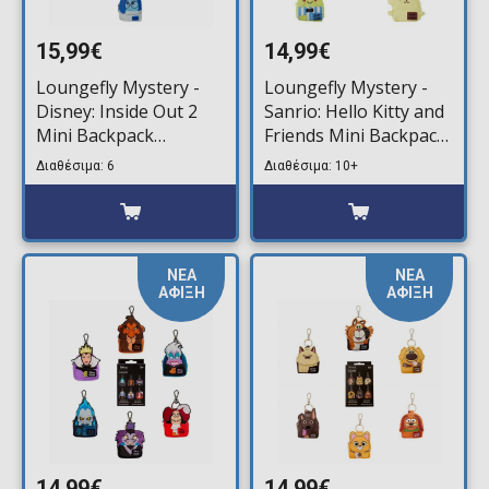
15,99€
14,99€
Loungefly Mystery -
Loungefly Mystery -
Disney: Inside Out 2
Sanrio: Hello Kitty and
Mini Backpack
Friends Mini Backpack
Μπρελόκ (Τυχαίο
Μπρελόκ (Τυχαίο
Διαθέσιμα: 6
Διαθέσιμα: 10+
Περιεχόμενο)
Περιεχόμενο)
ΝΕΑ
ΝΕΑ
ΑΦΙΞΗ
ΑΦΙΞΗ
14,99€
14,99€