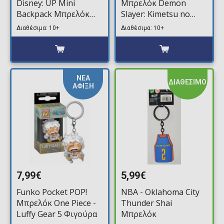
Disney: UP Mini
Μπρελόκ Demon
Backpack Μπρελόκ
Slayer: Kimetsu no
(Τυχαίο Περιεχόμενο)
Yaiba - Nezuko
Διαθέσιμα: 10+
Διαθέσιμα: 10+
Kamado (Demon Form)
Φιγούρα
ΝΕΑ
ΔΙΑΘΕΣΙΜΟ
ΑΦΙΞΗ
7,99€
5,99€
Funko Pocket POP!
NBA - Oklahoma City
Μπρελόκ One Piece -
Thunder Shai
Luffy Gear 5 Φιγούρα
Μπρελόκ