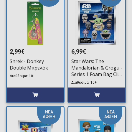
2,99€
6,99€
Shrek - Donkey
Star Wars: The
Double Μπρελόκ
Mandalorian & Grogu -
Series 1 Foam Bag Clip
Διαθέσιμα: 10+
Μπρελόκ (Τυχαίο
Διαθέσιμα: 10+
Περιεχόμενο)
ΝΕΑ
ΝΕΑ
ΑΦΙΞΗ
ΑΦΙΞΗ