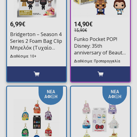
6,99€
14,90€
15,90€
Bridgerton – Season 4
Funko Pocket POP!
Series 2 Foam Bag Clip
Disney: 35th
Μπρελόκ (Τυχαίο
anniversary of Beauty
Περιεχόμενο)
Διαθέσιμα: 10+
and the Beast - Belle &
Διαθέσιμα: Προπαραγγελία
Beast 2-Pack
Φιγούρες (Exclusive)
ΝΕΑ
ΝΕΑ
ΑΦΙΞΗ
ΑΦΙΞΗ