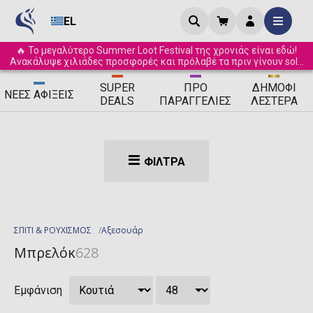
EL
🔥 Το μεγαλύτερο Summer Loot Festival της χρονιάς είναι εδώ!
Ανακάλυψε χιλιάδες προσφορές και πρόλαβέ τα πριν γίνουν sold
out! ☀️
SUPER
ΠΡΟ
ΔΗΜΟΦΙ
ΝΈΕΣ
ΑΦΊΞΕΙΣ
DEALS
ΠΑΡΑΓΓΕΛΊΕΣ
ΛΈΣΤΕΡΑ
ΦΊΛΤΡΑ
ΣΠΙΤΙ & ΡΟΥΧΙΣΜΟΣ
Αξεσουάρ
Μπρελόκ
628
Εμφάνιση