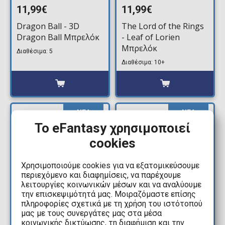
11,99€
11,99€
Dragon Ball - 3D
The Lord of the Rings
Dragon Ball Μπρελόκ
- Leaf of Lorien
Μπρελόκ
Διαθέσιμα: 5
Διαθέσιμα: 10+
ΝΕΑ
ΝΕΑ
ΑΦΙΞΗ
ΑΦΙΞΗ
Το eFantasy χρησιμοποιεί
cookies
Χρησιμοποιούμε cookies για να εξατομικεύσουμε
περιεχόμενο και διαφημίσεις, να παρέχουμε
λειτουργίες κοινωνικών μέσων και να αναλύουμε
την επισκεψιμότητά μας. Μοιραζόμαστε επίσης
πληροφορίες σχετικά με τη χρήση του ιστότοπού
8,99€
11,99€
μας με τους συνεργάτες μας στα μέσα
κοινωνικής δικτύωσης, τη διαφήμιση και την