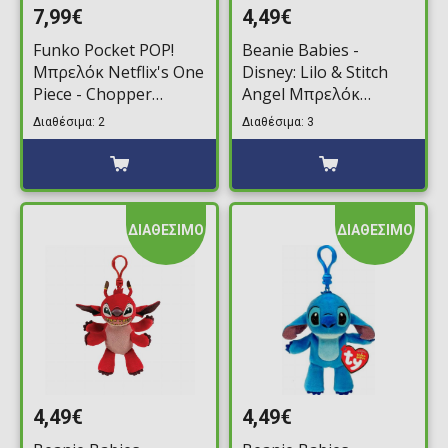
7,99€
4,49€
Funko Pocket POP!
Beanie Babies -
Μπρελόκ Netflix's One
Disney: Lilo & Stitch
Piece - Chopper
Angel Μπρελόκ
Φιγούρα
(8,5cm)
Διαθέσιμα: 2
Διαθέσιμα: 3
ΔΙΑΘΕΣΙΜΟ
ΔΙΑΘΕΣΙΜΟ
4,49€
4,49€