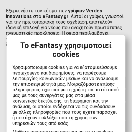
Εξερευνήστε τον κόσμο των
γρίφων Verdes
Innovations
στο
eFantasy.gr
. Αυτοί οι γρίφοι, γνωστοί
για την πρωτοποριακή τους σχεδίαση, αποτελούν
ιδανική επιλογή για νέους που αναζητούν πρωτότυπες
πνευματικές προκλήσεις. Η σειρά περιλαμβάνει
γρίφους που ενθαρρύνουν την λογική σκέψη και τη
Το eFantasy χρησιμοποιεί
δημιουργικότητα όπως ο
Κύβος του Ρούμπικ!
cookies
Χρησιμοποιούμε cookies για να εξατομικεύσουμε
περιεχόμενο και διαφημίσεις, να παρέχουμε
λειτουργίες κοινωνικών μέσων και να αναλύουμε
Τι είναι η Verdes Innovations;
την επισκεψιμότητά μας. Μοιραζόμαστε επίσης
πληροφορίες σχετικά με τη χρήση του ιστότοπού
μας με τους συνεργάτες μας στα μέσα
Τι είναι οι V-Cubes;
κοινωνικής δικτύωσης, τη διαφήμιση και την
ανάλυση, οι οποίοι ενδέχεται να τις συνδυάσουν
Είναι οι Γρίφοι και οι Σπαζοκεφαλιές
με άλλες πληροφορίες που τους έχετε παράσχει
κατάλληλα δώρα για παιδιά;
ή που έχουν συλλέξει από τη χρήση των
υπηρεσιών τους από εσάς.
Που βοηθούν οι Γρίφοι και οι
Mάθετε περισσότερα σχετικά με το τι cookies