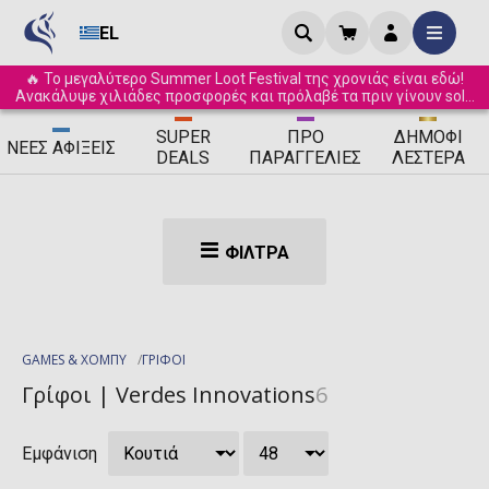
EL
🔥 Το μεγαλύτερο Summer Loot Festival της χρονιάς είναι εδώ!
Ανακάλυψε χιλιάδες προσφορές και πρόλαβέ τα πριν γίνουν sold
out! ☀️
SUPER
ΠΡΟ
ΔΗΜΟΦΙ
ΝΈΕΣ
ΑΦΊΞΕΙΣ
DEALS
ΠΑΡΑΓΓΕΛΊΕΣ
ΛΈΣΤΕΡΑ
ΦΊΛΤΡΑ
GAMES & ΧΟΜΠΥ
ΓΡΙΦΟΙ
Γρίφοι | Verdes Innovations
6
Εμφάνιση