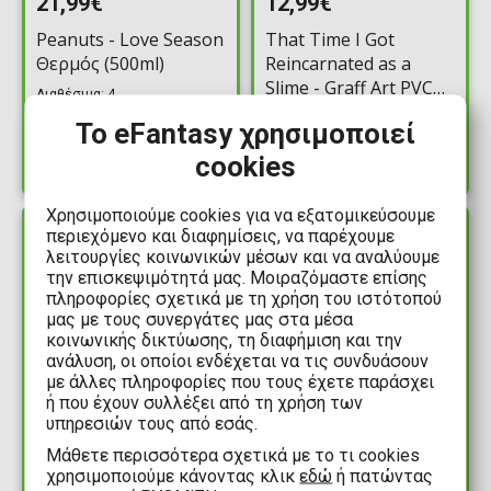
21,99€
12,99€
Peanuts - Love Season
That Time I Got
Θερμός (500ml)
Reincarnated as a
Slime - Graff Art PVC
Διαθέσιμα: 4
Θερμός (470ml)
Διαθέσιμα: 1
Το eFantasy χρησιμοποιεί
cookies
Χρησιμοποιούμε cookies για να εξατομικεύσουμε
περιεχόμενο και διαφημίσεις, να παρέχουμε
ΔΙΑΘΕΣΙΜΟ
ΔΙΑΘΕΣΙΜΟ
λειτουργίες κοινωνικών μέσων και να αναλύουμε
την επισκεψιμότητά μας. Μοιραζόμαστε επίσης
πληροφορίες σχετικά με τη χρήση του ιστότοπού
μας με τους συνεργάτες μας στα μέσα
κοινωνικής δικτύωσης, τη διαφήμιση και την
ανάλυση, οι οποίοι ενδέχεται να τις συνδυάσουν
με άλλες πληροφορίες που τους έχετε παράσχει
ή που έχουν συλλέξει από τη χρήση των
υπηρεσιών τους από εσάς.
12,99€
19,99€
Mάθετε περισσότερα σχετικά με το τι cookies
χρησιμοποιούμε κάνοντας κλικ
εδώ
ή πατώντας
Dune - Fear is the
Marvel - X-Men