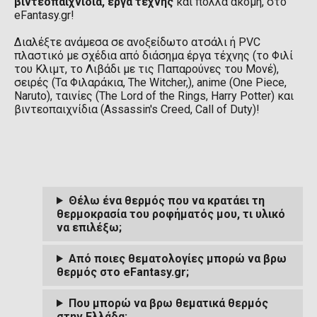
βιντεοπαιχνίδια, έργα τέχνης
και πολλά ακόμη, στο
eFantasy.gr!
Διαλέξτε ανάμεσα σε ανοξείδωτο ατσάλι ή PVC
πλαστικό με σχέδια από διάσημα έργα τέχνης (το Φιλί
του Κλιμτ, το Λιβάδι με τις Παπαρούνες του Μονέ),
σειρές (Τα Φιλαράκια, The Witcher,), anime (One Piece,
Naruto), ταινίες (The Lord of the Rings, Harry Potter) και
βιντεοπαιχνίδια (Assassin's Creed, Call of Duty)!
Θέλω ένα θερμός που να κρατάει τη
θερμοκρασία του ροφήματός μου, τι υλικό
να επιλέξω;
Από ποιες θεματολογίες μπορώ να βρω
θερμός στο eFantasy.gr;
Που μπορώ να βρω θεματικά θερμός
στην Ελλάδα;