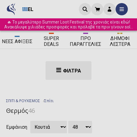
EL
🔥 Το μεγαλύτερο Summer Loot Festival της χρονιάς είναι εδώ!
Ανακάλυψε χιλιάδες προσφορές και πρόλαβέ τα πριν γίνουν sold
out! ☀️
SUPER
ΠΡΟ
ΔΗΜΟΦΙ
ΝΈΕΣ
ΑΦΊΞΕΙΣ
DEALS
ΠΑΡΑΓΓΕΛΊΕΣ
ΛΈΣΤΕΡΑ
ΦΊΛΤΡΑ
ΣΠΙΤΙ & ΡΟΥΧΙΣΜΟΣ
Σπίτι
Θερμός
46
Εμφάνιση