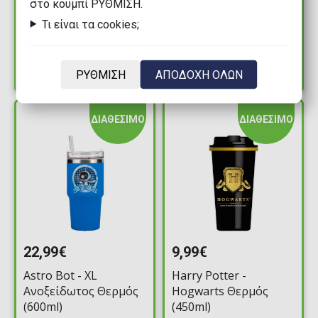
στο κουμπί ΡΥΘΜΙΣΗ.
Mind-Killer Θερμός
Θερμός (425ml)
(355ml)
Τι είναι τα cookies;
Διαθέσιμα: 2
Διαθέσιμα: 2
ΡΥΘΜΙΣΗ
ΑΠΟΔΟΧΗ ΟΛΩΝ
ΔΙΑΘΕΣΙΜΟ
ΔΙΑΘΕΣΙΜΟ
22,99€
9,99€
Astro Bot - XL
Harry Potter -
Ανοξείδωτος Θερμός
Hogwarts Θερμός
(600ml)
(450ml)