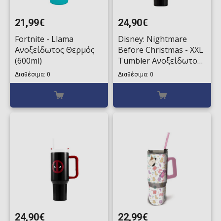
21,99€
24,90€
Fortnite - Llama
Disney: Nightmare
Ανοξείδωτος Θερμός
Before Christmas - XXL
(600ml)
Tumbler Ανοξείδωτος
Θερμός (1130ml)
Διαθέσιμα: 0
Διαθέσιμα: 0
24,90€
22,99€