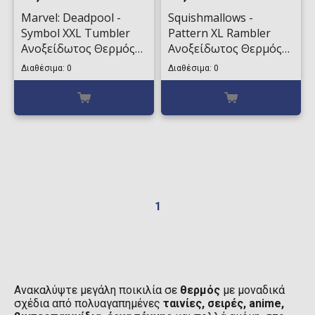
Marvel: Deadpool -
Squishmallows -
Symbol XXL Tumbler
Pattern XL Rambler
Ανοξείδωτος Θερμός
Ανοξείδωτος Θερμός
(1130ml)
(940ml)
Διαθέσιμα: 0
Διαθέσιμα: 0
1
Ανακαλύψτε μεγάλη ποικιλία σε
θερμός
με μοναδικά
σχέδια από πολυαγαπημένες
ταινίες, σειρές, anime,