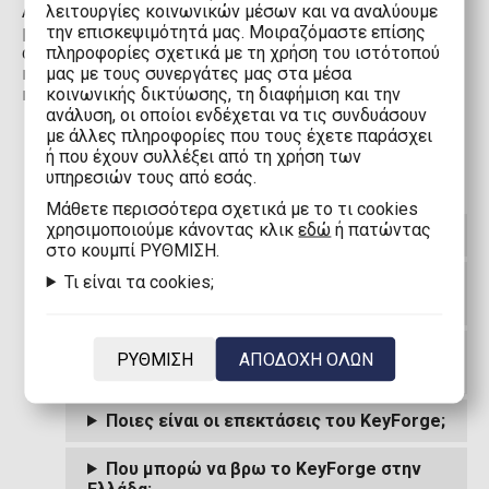
λειτουργίες κοινωνικών μέσων και να αναλύουμε
Ανακαλύψτε το
KeyForge
, το πρωτοποριακό παιχνίδι
την επισκεψιμότητά μας. Μοιραζόμαστε επίσης
με κάρτες που προσφέρει μοναδική στρατηγική και
πληροφορίες σχετικά με τη χρήση του ιστότοπού
ατέλειωτες επιλογές μάχης. Βρείτε το βασικό παιχνίδι
μας με τους συνεργάτες μας στα μέσα
και τις επεκτάσεις του στο eFantasy.gr με τις
κοινωνικής δικτύωσης, τη διαφήμιση και την
καλύτερες τιμές στην Ελλάδα.
ανάλυση, οι οποίοι ενδέχεται να τις συνδυάσουν
με άλλες πληροφορίες που τους έχετε παράσχει
ή που έχουν συλλέξει από τη χρήση των
υπηρεσιών τους από εσάς.
Mάθετε περισσότερα σχετικά με το τι cookies
χρησιμοποιούμε κάνοντας κλικ
εδώ
ή πατώντας
Τι είναι το KeyForge;
στο κουμπί ΡΥΘΜΙΣΗ.
Τι είναι τα cookies;
Πώς διαφέρουν οι τράπουλες στο
KeyForge από άλλες παιχνίδια καρτών;
Πόσοι παίκτες μπορούν να παίξουν το
ΡΥΘΜΙΣΗ
ΑΠΟΔΟΧΗ ΟΛΩΝ
KeyForge;
Ποιες είναι οι επεκτάσεις του KeyForge;
Που μπορώ να βρω το KeyForge στην