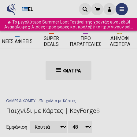
EL
🔥 Το μεγαλύτερο Summer Loot Festival της χρονιάς είναι εδώ!
Ανακάλυψε χιλιάδες προσφορές και πρόλαβέ τα πριν γίνουν sold
out! ☀️
SUPER
ΠΡΟ
ΔΗΜΟΦΙ
ΝΈΕΣ
ΑΦΊΞΕΙΣ
DEALS
ΠΑΡΑΓΓΕΛΊΕΣ
ΛΈΣΤΕΡΑ
ΦΊΛΤΡΑ
GAMES & ΧΟΜΠΥ
Παιχνίδια με Κάρτες
Παιχνίδι με Κάρτες | KeyForge
8
Εμφάνιση