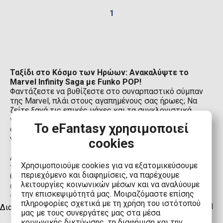
1
Ταξίδι στο Κόσμο των Ηρώων: Ανακαλύψτε το
Marvel Infinity Saga με Funko POP!
Φαντάζεστε να βυθίζεστε στο συναρπαστικό σύμπαν
της Marvel, πλάι στους αγαπημένους σας ήρωες; Να
ζείτε ξανά τις επικές μάχες και τα συγκλονιστικά
γεγονότα που σημάδεψαν το Infinity Saga; Τώρα, με τα
Το eFantasy χρησιμοποιεί
συλλεκτικά Funko POP! Marvel Infinity Saga, μπορείτε
να κάνετε το όνειρο πραγματικότητα!
cookies
Αυτά τα μοναδικά αγαλματίδια, με την χαρακτηριστική
Χρησιμοποιούμε cookies για να εξατομικεύσουμε
τους αισθητική Funko POP!, ζωντανεύουν τους
περιεχόμενο και διαφημίσεις, να παρέχουμε
θρυλικούς Avengers σε διάφορες μορφές και στάσεις,
λειτουργίες κοινωνικών μέσων και να αναλύουμε
έτοιμους να αντιμετωπίσουν τον Thanos και τον
την επισκεψιμότητά μας. Μοιραζόμαστε επίσης
στρατό του. Κάθε POP! figure αποτελεί ένα μικρό
πληροφορίες σχετικά με τη χρήση του ιστότοπού
αριστούργημα συλλεκτικής τέχνης, φέρνοντας μια δόση
Διαβάστε περισσότερα
μας με τους συνεργάτες μας στα μέσα
μαγείας και ενθουσιασμού στο ράφι σας.
κοινωνικής δικτύωσης, τη διαφήμιση και την