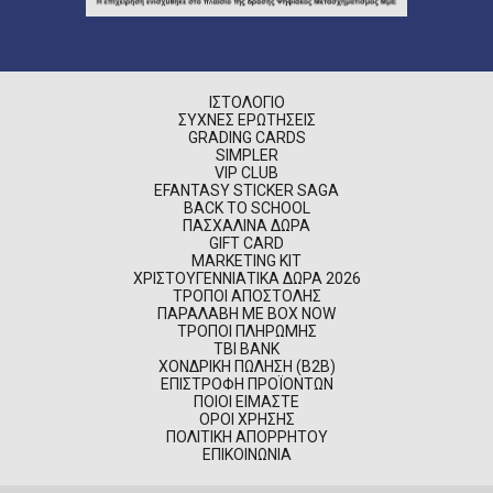
ΙΣΤΟΛΌΓΙΟ
ΣΥΧΝΈΣ ΕΡΩΤΉΣΕΙΣ
GRADING CARDS
SIMPLER
VIP CLUB
EFANTASY STICKER SAGA
BACK TO SCHOOL
ΠΑΣΧΑΛΙΝΆ ΔΏΡΑ
GIFT CARD
MARKETING KIT
ΧΡΙΣΤΟΥΓΕΝΝΙΆΤΙΚΑ ΔΏΡΑ 2026
ΤΡΌΠΟΙ ΑΠΟΣΤΟΛΉΣ
ΠΑΡΑΛΑΒΉ ΜΕ BOX NOW
ΤΡΌΠΟΙ ΠΛΗΡΩΜΉΣ
TBI BANK
ΧΟΝΔΡΙΚΉ ΠΏΛΗΣΗ (B2B)
ΕΠΙΣΤΡΟΦΉ ΠΡΟΪΌΝΤΩΝ
ΠΟΙΟΊ ΕΊΜΑΣΤΕ
ΌΡΟΙ ΧΡΉΣΗΣ
ΠΟΛΙΤΙΚΉ ΑΠΟΡΡΉΤΟΥ
ΕΠΙΚΟΙΝΩΝΊΑ