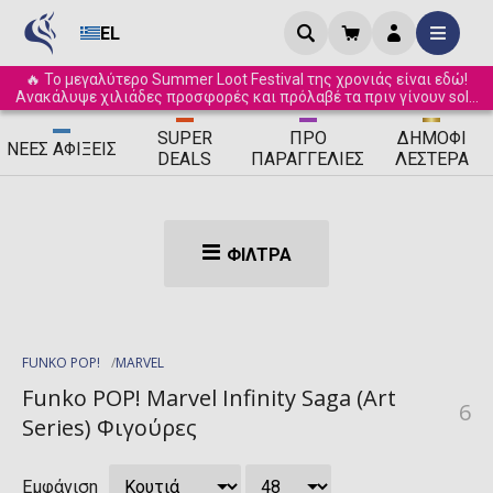
EL
🔥 Το μεγαλύτερο Summer Loot Festival της χρονιάς είναι εδώ!
Ανακάλυψε χιλιάδες προσφορές και πρόλαβέ τα πριν γίνουν sold
out! ☀️
SUPER
ΠΡΟ
ΔΗΜΟΦΙ
ΝΈΕΣ
ΑΦΊΞΕΙΣ
DEALS
ΠΑΡΑΓΓΕΛΊΕΣ
ΛΈΣΤΕΡΑ
ΦΊΛΤΡΑ
FUNKO POP!
MARVEL
Funko POP! Marvel Infinity Saga (Art
6
Series) Φιγούρες
Εμφάνιση