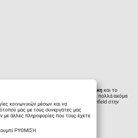
feld
στο καταστήματά μας στην
Θεσσαλονίκη
και το
ise, όπως φιγούρες, αφίσες, μπλουζάκια και πολλά ακόμα
αλύτερα προϊόντα για τους λάτρεις του Seinfeld στην
γίες κοινωνικών μέσων και να
τότοπού μας με τους συνεργάτες μας
υν με άλλες πληροφορίες που τους έχετε
κουμπί ΡΥΘΜΙΣΗ.