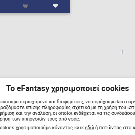
1
Το eFantasy χρησιμοποιεί cookies
τε μοναδικά συλλεκτικά είδη από την αγαπημένη σειρά
Sein
ο Κρήτης
. Βρείτε συλλεκτικά αντικείμενα, δώρα και merchand
 φανατικούς της σειράς. Επισκεφθείτε μας για να βρείτε τα κ
κεύσουμε περιεχόμενο και διαφημίσεις, να παρέχουμε λειτουρ
ιραζόμαστε επίσης πληροφορίες σχετικά με τη χρήση του ισ
ήμιση και την ανάλυση, οι οποίοι ενδέχεται να τις συνδυάσο
χρήση των υπηρεσιών τους από εσάς.
cookies χρησιμοποιούμε κάνοντας κλικ
εδώ
ή πατώντας στο 