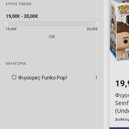
ΕΎΡΟΣ ΤΙΜΏΝ
19,00€
-
20,00€
19,00€
20,00€
OK
ΚΑΤΗΓΟΡΊΑ
Φιγούρες Funko Pop!
1
19,
Φιγο
Seinf
(Und
(Excl
Διαθέσιμ