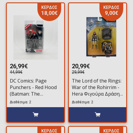
ΚΕΡΔΟΣ
ΚΕΡΔΟΣ
18,00€
9,00€
26,99€
20,99€
44,99€
29,99€
DC Comics: Page
The Lord of the Rings:
Punchers - Red Hood
War of the Rohirrim -
(Batman: The
Hera Φιγούρα Δράσης
Adventures Continue)
(10cm) Build-a-Figure
Διαθέσιμα: 2
Διαθέσιμα: 2
Platinum Edition
Snow Troll
Φιγούρα Δράσης
(18cm) Περιέχει Comic
Βιβλίο
ΚΕΡΔΟΣ
ΚΕΡΔΟΣ