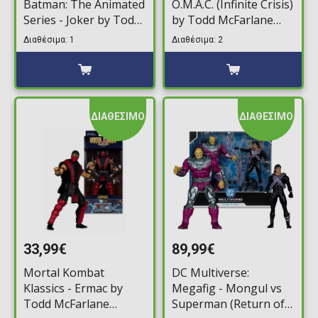
Batman: The Animated
O.M.A.C. (Infinite Crisis)
Series - Joker by Todd
by Todd McFarlane
McFarlane Φιγούρα
Φιγούρα Δράσης
Διαθέσιμα: 1
Διαθέσιμα: 2
Δράσης (15cm)
(19cm)
ΔΙΑΘΕΣΙΜΟ
ΔΙΑΘΕΣΙΜΟ
33,99€
89,99€
Mortal Kombat
DC Multiverse:
Klassics - Ermac by
Megafig - Mongul vs
Todd McFarlane
Superman (Return of