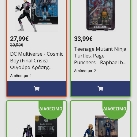
27,99€
33,99€
39,99€
Teenage Mutant Ninja
DC Multiverse - Cosmic
Turtles: Page
Boy (Final Crisis)
Punchers - Raphael by
Φιγούρα Δράσης
Todd McFarlane
Διαθέσιμα: 2
(18cm)
Φιγούρα Δράσης
Διαθέσιμα: 1
(13cm)
ΔΙΑΘΕΣΙΜΟ
ΔΙΑΘΕΣΙΜΟ