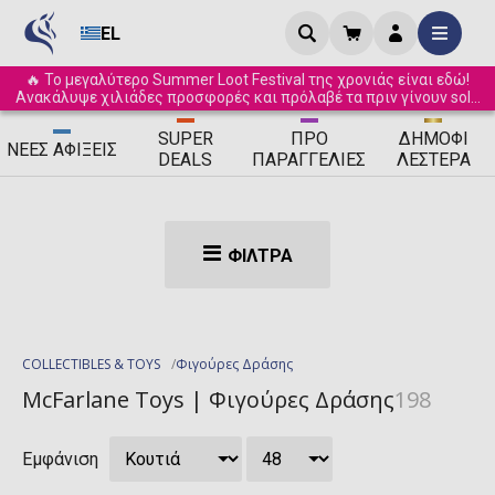
EL
🔥 Το μεγαλύτερο Summer Loot Festival της χρονιάς είναι εδώ!
Ανακάλυψε χιλιάδες προσφορές και πρόλαβέ τα πριν γίνουν sold
out! ☀️
SUPER
ΠΡΟ
ΔΗΜΟΦΙ
ΝΈΕΣ
ΑΦΊΞΕΙΣ
DEALS
ΠΑΡΑΓΓΕΛΊΕΣ
ΛΈΣΤΕΡΑ
ΦΊΛΤΡΑ
COLLECTIBLES & TOYS
Φιγούρες Δράσης
McFarlane Toys | Φιγούρες Δράσης
198
Εμφάνιση