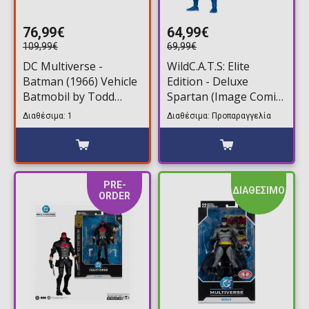
76,99€
64,99€
109,99€
69,99€
DC Multiverse -
WildC.A.T.S: Elite
Batman (1966) Vehicle
Edition - Deluxe
Batmobil by Todd
Spartan (Image Comic
McFarlane Φιγούρα
Founders Series)
Διαθέσιμα: 1
Διαθέσιμα: Προπαραγγελία
Δράσης (53cm)
Φιγούρα Δράσης
(19cm)
PRE-
ΔΙΑΘΕΣΙΜΟ
ORDER