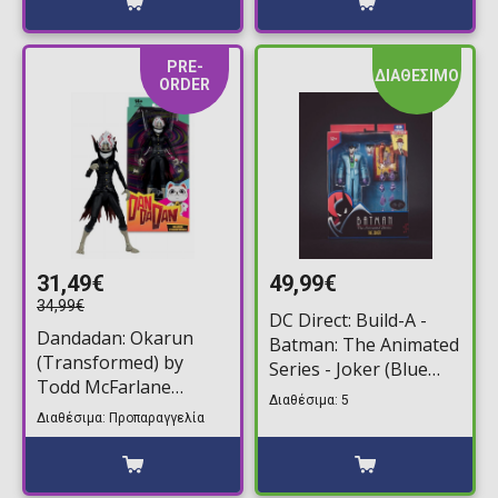
PRE-
ΔΙΑΘΕΣΙΜΟ
ORDER
31,49€
49,99€
34,99€
DC Direct: Build-A -
Dandadan: Okarun
Batman: The Animated
(Transformed) by
Series - Joker (Blue
Todd McFarlane
Suit) by Todd
Διαθέσιμα: 5
Φιγούρα Δράσης
McFarlane Φιγούρα
Διαθέσιμα: Προπαραγγελία
(19cm)
Δράσης (15cm)
(Platinum Edition)