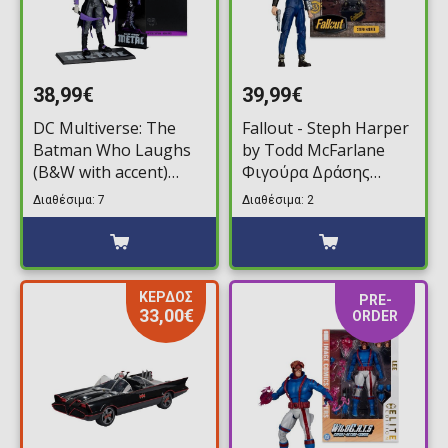
38,99€
39,99€
DC Multiverse: The
Fallout - Steph Harper
Batman Who Laughs
by Todd McFarlane
(B&W with accent)
Φιγούρα Δράσης
(Gold Label) by Todd
(16cm)
Διαθέσιμα: 7
Διαθέσιμα: 2
McFarlane Φιγούρα
Δράσης (18cm)
ΚΕΡΔΟΣ
PRE-
33,00€
ORDER