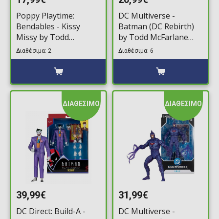
Poppy Playtime:
DC Multiverse -
Bendables - Kissy
Batman (DC Rebirth)
Missy by Todd
by Todd McFarlane
McFarlane Bendable
Φιγούρα Δράσης
Διαθέσιμα: 2
Διαθέσιμα: 6
Φιγούρα Δράσης
(18cm)
(11cm)
ΔΙΑΘΕΣΙΜΟ
ΔΙΑΘΕΣΙΜΟ
39,99€
31,99€
DC Direct: Build-A -
DC Multiverse -