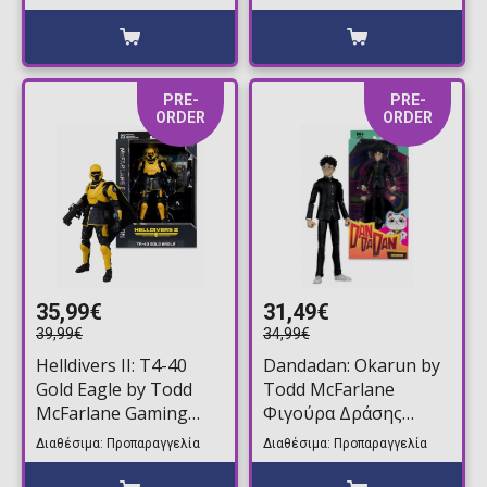
Todd McFarlane
Todd McFarlane
Φιγούρα Δράσης
Φιγούρα Δράσης
(19cm)
(19cm)
PRE-
PRE-
ORDER
ORDER
35,99€
31,49€
39,99€
34,99€
Helldivers II: T4-40
Dandadan: Okarun by
Gold Eagle by Todd
Todd McFarlane
McFarlane Gaming
Φιγούρα Δράσης
Edition Φιγούρα
(19cm)
Διαθέσιμα: Προπαραγγελία
Διαθέσιμα: Προπαραγγελία
Δράσης (18cm)