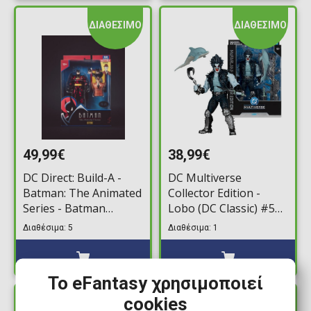
ΔΙΑΘΕΣΙΜΟ
ΔΙΑΘΕΣΙΜΟ
49,99€
38,99€
DC Direct: Build-A -
DC Multiverse
Batman: The Animated
Collector Edition -
Series - Batman
Lobo (DC Classic) #58
(Alternate
by Todd McFarlane
Διαθέσιμα: 5
Διαθέσιμα: 1
Expressions) by Todd
Φιγούρα Δράσης
McFarlane Φιγούρα
(18cm)
Δράσης (15cm)
Το eFantasy χρησιμοποιεί
(Platinum Edition)
cookies
ΔΙΑΘΕΣΙΜΟ
ΔΙΑΘΕΣΙΜΟ