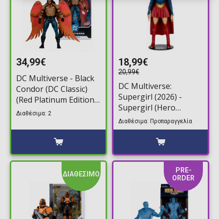
34,99€
18,99€
20,99€
DC Multiverse - Black
DC Multiverse:
Condor (DC Classic)
Supergirl (2026) -
(Red Platinum Edition)
Supergirl (Hero
by Todd McFarlane
Διαθέσιμα: 2
Costume) (Blister
Φιγούρα Δράσης
Διαθέσιμα: Προπαραγγελία
Card) by Todd
(27cm)
McFarlane Φιγούρα
Δράσης (18cm)
PRE-
ΔΙΑΘΕΣΙΜΟ
ORDER