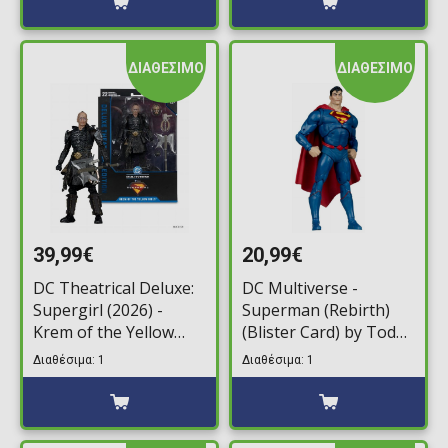
ΔΙΑΘΕΣΙΜΟ
ΔΙΑΘΕΣΙΜΟ
39,99€
20,99€
DC Theatrical Deluxe:
DC Multiverse -
Supergirl (2026) -
Superman (Rebirth)
Krem of the Yellow
(Blister Card) by Todd
Hills by Todd
McFarlane Φιγούρα
Διαθέσιμα: 1
Διαθέσιμα: 1
McFarlane Φιγούρα
Δράσης (18cm)
Δράσης (18cm)