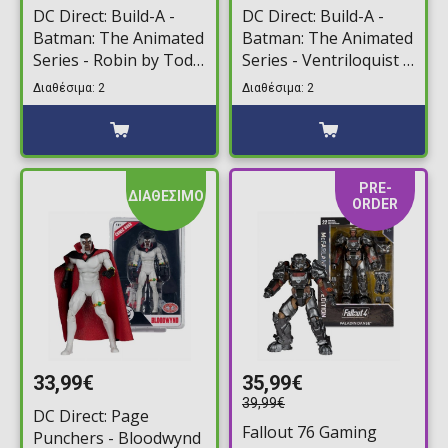
DC Direct: Build-A -
DC Direct: Build-A -
Batman: The Animated
Batman: The Animated
Series - Robin by Todd
Series - Ventriloquist &
McFarlane Φιγούρα
Scarface by Todd
Διαθέσιμα: 2
Διαθέσιμα: 2
Δράσης (18cm)
McFarlane Φιγούρα
Δράσης (18cm)
PRE-
ΔΙΑΘΕΣΙΜΟ
ORDER
33,99€
35,99€
39,99€
DC Direct: Page
Fallout 76 Gaming
Punchers - Bloodwynd