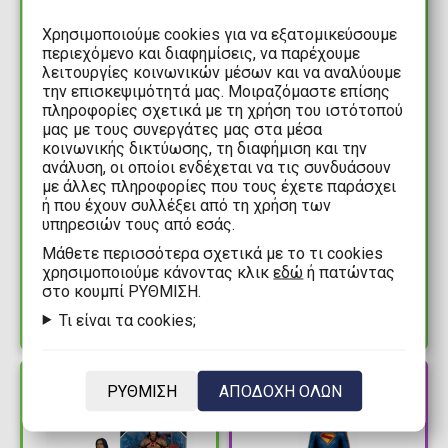
Χρησιμοποιούμε cookies για να εξατομικεύσουμε
περιεχόμενο και διαφημίσεις, να παρέχουμε
λειτουργίες κοινωνικών μέσων και να αναλύουμε
την επισκεψιμότητά μας. Μοιραζόμαστε επίσης
πληροφορίες σχετικά με τη χρήση του ιστότοπού
μας με τους συνεργάτες μας στα μέσα
κοινωνικής δικτύωσης, τη διαφήμιση και την
ανάλυση, οι οποίοι ενδέχεται να τις συνδυάσουν
34,99€
31,99€
με άλλες πληροφορίες που τους έχετε παράσχει
ή που έχουν συλλέξει από τη χρήση των
DC Multiverse - White
DC Multiverse -
υπηρεσιών τους από εσάς.
Lantern Batman
Starman (Jack Knight)
(Brightest Day) (Red
by Todd McFarlane
Mάθετε περισσότερα σχετικά με το τι cookies
χρησιμοποιούμε κάνοντας κλικ
εδώ
ή πατώντας
Platinum Edition) by
Φιγούρα Δράσης
Διαθέσιμα: 5
Διαθέσιμα: 1
στο κουμπί ΡΥΘΜΙΣΗ.
Todd McFarlane
(18cm)
Φιγούρα Δράσης
Τι είναι τα cookies;
(18cm)
PRE-
ΔΙΑΘΕΣΙΜΟ
ΡΥΘΜΙΣΗ
ΑΠΟΔΟΧΗ ΟΛΩΝ
ORDER