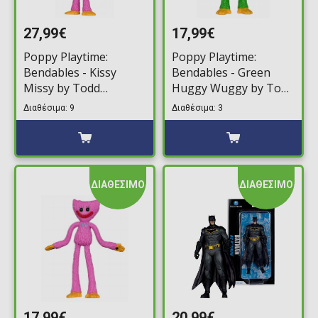
27,99€
17,99€
Poppy Playtime:
Poppy Playtime:
Bendables - Kissy
Bendables - Green
Missy by Todd
Huggy Wuggy by Todd
McFarlane Bendable
McFarlane Bendable
Διαθέσιμα: 9
Διαθέσιμα: 3
Φιγούρα Δράσης
Φιγούρα Δράσης
(30cm)
(11cm)
ΔΙΑΘΕΣΙΜΟ
ΔΙΑΘΕΣΙΜΟ
17,99€
20,99€