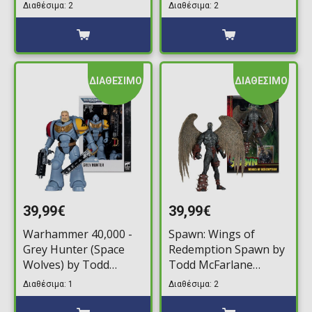
Φιγούρα Δράσης
Superman) by Todd
Διαθέσιμα: 2
Διαθέσιμα: 2
(19cm)
McFarlane 2-Pack
Φιγούρες Δράσης
(25cm)
ΔΙΑΘΕΣΙΜΟ
ΔΙΑΘΕΣΙΜΟ
39,99€
39,99€
Warhammer 40,000 -
Spawn: Wings of
Grey Hunter (Space
Redemption Spawn by
Wolves) by Todd
Todd McFarlane
McFarlane Φιγούρα
Φιγούρα Δράσης
Διαθέσιμα: 1
Διαθέσιμα: 2
Δράσης (18cm)
(23cm)