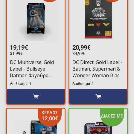
19,19€
20,99€
31,99€
34,99€
DC Multiverse: Gold
DC Direct: Gold Label -
Label - Bullseye
Batman, Superman &
Batman Φιγούρα
Wonder Woman Black
Δράσης (18cm)
& White Accent Edition
Διαθέσιμα: 1
Διαθέσιμα: 1
Platinum Edition
3-Pack Φιγούρες
Δράσης (13cm) LE5100
ΚΕΡΔΟΣ
ΔΙΑΘΕΣΙΜΟ
12,00€