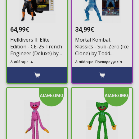
64,99€
34,99€
Helldivers II: Elite
Mortal Kombat
Edition - CE-25 Trench
Klassics - Sub-Zero (Ice
Engineer (Deluxe) by
Clone) by Todd
Todd McFarlane
McFarlane Φιγούρα
Διαθέσιμα: 4
Διαθέσιμα: Προπαραγγελία
Φιγούρα Δράσης
Δράσης (18cm)
(18cm)
ΔΙΑΘΕΣΙΜΟ
ΔΙΑΘΕΣΙΜΟ