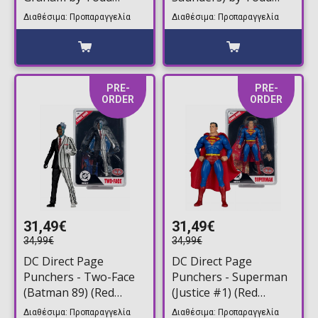
McFarlane Φιγούρα
McFarlane Φιγούρα
Διαθέσιμα: Προπαραγγελία
Διαθέσιμα: Προπαραγγελία
Δράσης (17cm)
Δράσης (28cm)
PRE-
PRE-
ORDER
ORDER
31,49€
31,49€
34,99€
34,99€
DC Direct Page
DC Direct Page
Punchers - Two-Face
Punchers - Superman
(Batman 89) (Red
(Justice #1) (Red
Platinum Edition) by
Platinum Edition) by
Διαθέσιμα: Προπαραγγελία
Διαθέσιμα: Προπαραγγελία