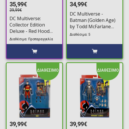
35,99€
34,99€
39,99€
DC Multiverse -
DC Multiverse:
Batman (Golden Age)
Collector Edition
by Todd McFarlane
Deluxe - Red Hood
Φιγούρα Δράσης
Διαθέσιμα: 5
(Under the Red Hood)
(18cm) Platinum
Διαθέσιμα: Προπαραγγελία
(Gold Label) Φιγούρα
Edition
Δράσης (18cm)
ΔΙΑΘΕΣΙΜΟ
ΔΙΑΘΕΣΙΜΟ
39,99€
39,99€