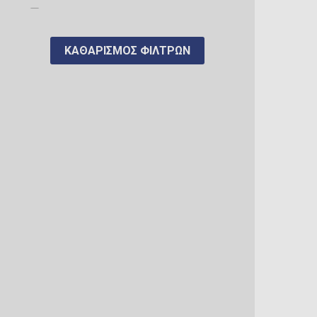
FYE
Albums
Galactic Convention
Bitty Town
ΚΑΘΑΡΙΣΜΌΣ ΦΊΛΤΡΩΝ
Galactic Toys
Deluxe
GameStop
Deluxe Albums
Gaming Greats Sticker
Deluxe Moment
Gemini
Edge-Sitter
Glitter
Elements
Gold
Jumbo (25cm)
Gold Funko-Shop
Jumbo (30cm)
Hot Topic
L
LA Comic Con
M