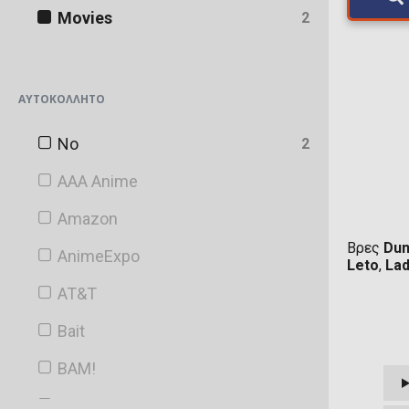
Movies
2
ΑΥΤΟΚΌΛΛΗΤΟ
No
2
AAA Anime
Amazon
Βρες
Du
AnimeExpo
Leto
,
Lad
AT&T
Bait
BAM!
Barnes & Noble