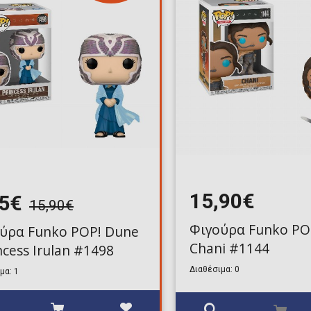
Toilet-Bound Hanako-
Kun
Tokyo Revengers
Vinland Saga
Vocaloid
Yu-Gi-Oh!
15,90€
95€
15,90€
Φιγούρα Funko PO
ύρα Funko POP! Dune
Chani #1144
incess Irulan #1498
Διαθέσιμα: 0
μα: 1