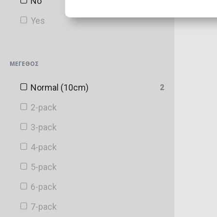
No
2
DC Shop Exclusive
Yes
Disney Exclusive
ECCC
ΜΈΓΕΘΟΣ
EMP
Normal (10cm)
2
Entertainment Earth
2-pack
Flocked
3-pack
Fulmination
4-pack
Funimation Exclusive
5-pack
Funko Exclusive
6-pack
Funko-Shop
7-pack