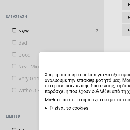
Bartell Drugs
ΚΑΤΆΣΤΑΣΗ
Big Apple
New
2
Blacklight Battle
Bad
Blacklight Battles
Good
Blizzard
Near Mint
BoxLunch
Χρησιμοποιούμε cookies για να εξατομι
Very Good
αναλύουμε την επισκεψιμότητά μας. Μο
Canadian Convention Sticker
στα μέσα κοινωνικής δικτύωσης, τη διαφ
Without Box
παράσχει ή που έχουν συλλέξει από τη 
Chalice Collectibles
Mάθετε περισσότερα σχετικά με το τι 
Chase
Τι είναι τα cookies;
LIMITED
China Convention Sticker
Convention Sticker (Shared)