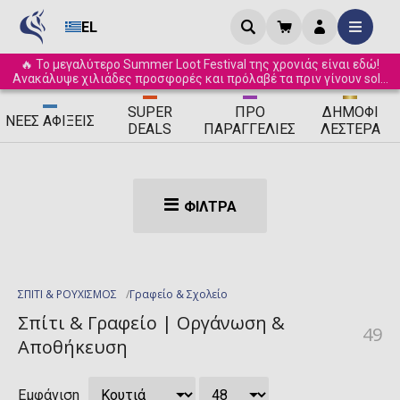
EL
🔥 Το μεγαλύτερο Summer Loot Festival της χρονιάς είναι εδώ!
Ανακάλυψε χιλιάδες προσφορές και πρόλαβέ τα πριν γίνουν sold
out! ☀️
SUPER
ΠΡΟ
ΔΗΜΟΦΙ
ΝΈΕΣ
ΑΦΊΞΕΙΣ
DEALS
ΠΑΡΑΓΓΕΛΊΕΣ
ΛΈΣΤΕΡΑ
ΦΊΛΤΡΑ
ΣΠΙΤΙ & ΡΟΥΧΙΣΜΟΣ
Γραφείο & Σχολείο
Σπίτι & Γραφείο | Οργάνωση &
49
Αποθήκευση
Εμφάνιση