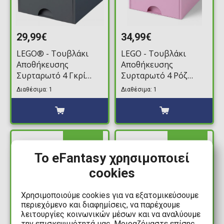
29,99€
34,99€
LEGO® - Τουβλάκι
LEGO - Τουβλάκι
Αποθήκευσης
Αποθήκευσης
Συρταρωτό 4 Γκρί
Συρταρωτό 4 Ρόζ
(25x25x18cm)
(25x25x18cm)
Διαθέσιμα: 1
Διαθέσιμα: 1
ΔΙΑΘΕΣΙΜΟ
ΔΙΑΘΕΣΙΜΟ
Το eFantasy χρησιμοποιεί
cookies
Χρησιμοποιούμε cookies για να εξατομικεύσουμε
περιεχόμενο και διαφημίσεις, να παρέχουμε
λειτουργίες κοινωνικών μέσων και να αναλύουμε
την επισκεψιμότητά μας. Μοιραζόμαστε επίσης