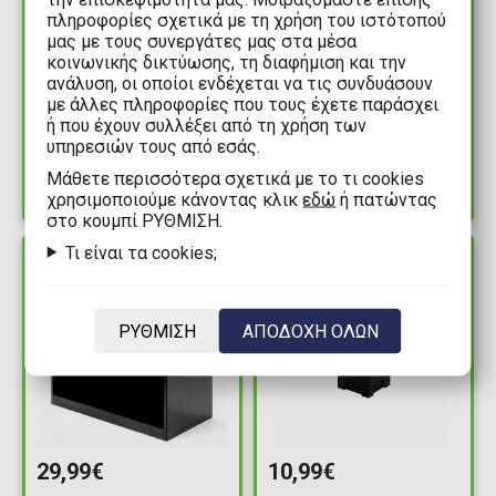
πληροφορίες σχετικά με τη χρήση του ιστότοπού
10,99€
49,99€
μας με τους συνεργάτες μας στα μέσα
κοινωνικής δικτύωσης, τη διαφήμιση και την
LEGO® - Τουβλάκι
LEGO - Διπλό
ανάλυση, οι οποίοι ενδέχεται να τις συνδυάσουν
Κουτί Φαγητού 8
Τουβλάκι
με άλλες πληροφορίες που τους έχετε παράσχει
Μπλέ (10x20x7.5cm)
Αποθήκευσης
ή που έχουν συλλέξει από τη χρήση των
Συρταρωτό 8 Γκρί
υπηρεσιών τους από εσάς.
Διαθέσιμα: 1
Διαθέσιμα: 1
(25x50x18cm)
Mάθετε περισσότερα σχετικά με το τι cookies
χρησιμοποιούμε κάνοντας κλικ
εδώ
ή πατώντας
στο κουμπί ΡΥΘΜΙΣΗ.
Τι είναι τα cookies;
ΔΙΑΘΕΣΙΜΟ
ΔΙΑΘΕΣΙΜΟ
ΡΥΘΜΙΣΗ
ΑΠΟΔΟΧΗ ΟΛΩΝ
29,99€
10,99€