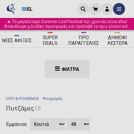
EL
🔥 Το μεγαλύτερο Summer Loot Festival της χρονιάς είναι εδώ!
Ανακάλυψε χιλιάδες προσφορές και πρόλαβέ τα πριν γίνουν sold
out! ☀️
SUPER
ΠΡΟ
ΔΗΜΟΦΙ
ΝΈΕΣ
ΑΦΊΞΕΙΣ
DEALS
ΠΑΡΑΓΓΕΛΊΕΣ
ΛΈΣΤΕΡΑ
ΦΊΛΤΡΑ
ΣΠΙΤΙ & ΡΟΥΧΙΣΜΟΣ
Ρουχισμός
Πυτζάμες
18
Εμφάνιση