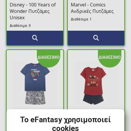
Disney - 100 Years of
Marvel - Comics
Wonder Πυτζάμες
Ανδρικές Πυτζάμες
Unisex
Διαθέσιμα: 1
Διαθέσιμα: 9
ΔΙΑΘΕΣΙΜΟ
ΔΙΑΘΕΣΙΜΟ
25,99€
25,99€
Το eFantasy χρησιμοποιεί
Marvel - Avengers
Γυναικείες Πυτζάμες
cookies
Ανδρικές Πυτζάμες
Harry Potter -