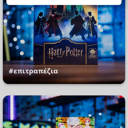
#επιτραπέζια