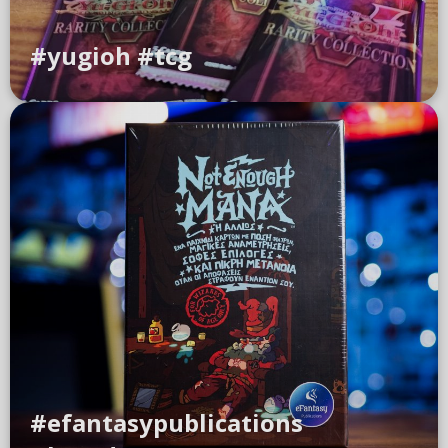
#yugioh #tcg
#efantasypublications