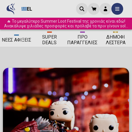
EL
🔥 Το μεγαλύτερο Summer Loot Festival της χρονιάς είναι εδώ!
Ανακάλυψε χιλιάδες προσφορές και πρόλαβέ τα πριν γίνουν sold
out! ☀️
SUPER
ΠΡΟ
ΔΗΜΟΦΙ
ΝΈΕΣ
ΑΦΊΞΕΙΣ
DEALS
ΠΑΡΑΓΓΕΛΊΕΣ
ΛΈΣΤΕΡΑ