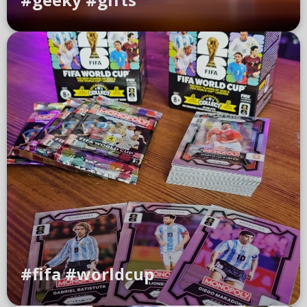
#fifa #worldcup