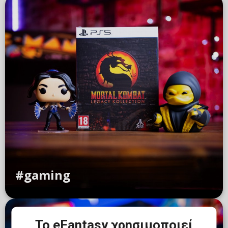
#gaming
Το eFantasy χρησιμοποιεί