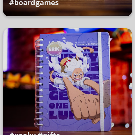
#boardgames
#geeky #gifts