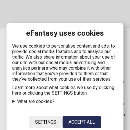
eFantasy uses cookies
We use cookies to personalise content and ads, to
provide social media features and to analyse our
SHIPPING
traffic. We also share information about your use of
our site with our social media, advertising and
analytics partners who may combine it with other
Shipping in Greece with Boxnow:
Only 1,90€
(Free
information that you’ve provided to them or that
shipping for orders up to
80,00€
)
they’ve collected from your use of their services.
Shipping in Greece:
2,90€
(Free shipping for orders up
to
80,00€
)
Learn more about what cookies we use by clicking
Shipping in Cyprus with Boxnow:
8,00€
(Free shipping
here
or clicking the SETTINGS button.
for orders up to
100,00€
)
What are cookies?
Shipping in Cyprus:
8,00€
(Free shipping for orders up
to
100,00€
)
Shipping in EU*:
12,00€
(Free shipping for orders up to
120,00€
)
SETTINGS
ACCEPT ALL
Shipping in the rest of the world:
35,00€