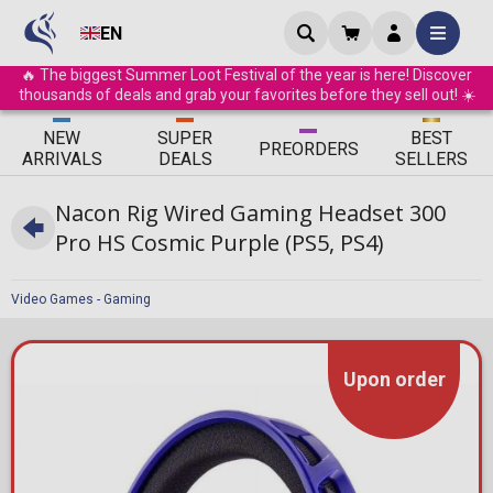
EN
🔥 The biggest Summer Loot Festival of the year is here! Discover
thousands of deals and grab your favorites before they sell out! ☀️
ΝEW
SUPER
BEST
PRE
ORDERS
ARRIVALS
DEALS
SELLERS
Nacon Rig Wired Gaming Headset 300
Pro HS Cosmic Purple (PS5, PS4)
Video Games - Gaming
Upon order