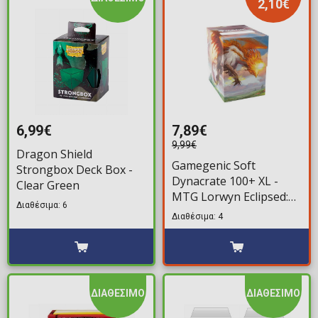
2,10€
6,99€
7,89€
9,99€
Dragon Shield
Gamegenic Soft
Strongbox Deck Box -
Dynacrate 100+ XL -
Clear Green
MTG Lorwyn Eclipsed:
Διαθέσιμα: 6
Eirdu, Carrier of Dawn
Διαθέσιμα: 4
ΔΙΑΘΕΣΙΜΟ
ΔΙΑΘΕΣΙΜΟ