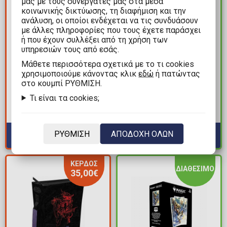
μας με τους συνεργάτες μας στα μέσα
κοινωνικής δικτύωσης, τη διαφήμιση και την
ανάλυση, οι οποίοι ενδέχεται να τις συνδυάσουν
με άλλες πληροφορίες που τους έχετε παράσχει
ή που έχουν συλλέξει από τη χρήση των
υπηρεσιών τους από εσάς.
34,99€
15,99€
69,99€
Mάθετε περισσότερα σχετικά με το τι cookies
Gamegenic Bastion
χρησιμοποιούμε κάνοντας κλικ
εδώ
ή πατώντας
Ultra Pro - Warhammer
PLUS 100+ XL - Comic
στο κουμπί ΡΥΘΜΙΣΗ.
40000: Adeptus Astartes
Burst Black
Τι είναι τα cookies;
Codex Book Folio
Διαθέσιμα: 4
Διαθέσιμα: 1
ΡΥΘΜΙΣΗ
ΑΠΟΔΟΧΗ ΟΛΩΝ
ΚΕΡΔΟΣ
ΔΙΑΘΕΣΙΜΟ
35,00€