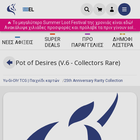
EL
🔥 Το μεγαλύτερο Summer Loot Festival της χρονιάς είναι εδώ!
Ανακάλυψε χιλιάδες προσφορές και πρόλαβέ τα πριν γίνουν sold
out! ☀️
SUPER
ΠΡΟ
ΔΗΜΟΦΙ
ΝΈΕΣ
ΑΦΊΞΕΙΣ
DEALS
ΠΑΡΑΓΓΕΛΊΕΣ
ΛΈΣΤΕΡΑ
Pot of Desires (V.6 - Collectors Rare)
Yu-Gi-Oh! TCG | Παιχνίδι καρτών
25th Anniversary Rarity Collection