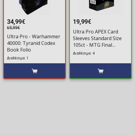
34,99€
19,99€
69,99€
Ultra Pro APEX Card
Ultra Pro - Warhammer
Sleeves Standard Size
40000: Tyranid Codex
105ct - MTG Final
Book Folio
Fantasy: Vivi Ornitier
Διαθέσιμα: 4
Διαθέσιμα: 1