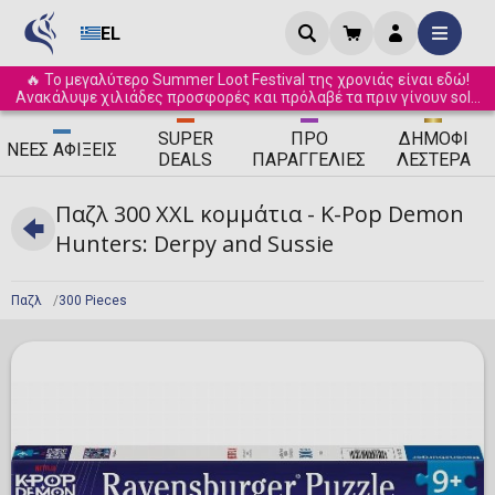
EL
🔥 Το μεγαλύτερο Summer Loot Festival της χρονιάς είναι εδώ!
Ανακάλυψε χιλιάδες προσφορές και πρόλαβέ τα πριν γίνουν sold
out! ☀️
SUPER
ΠΡΟ
ΔΗΜΟΦΙ
ΝΈΕΣ
ΑΦΊΞΕΙΣ
DEALS
ΠΑΡΑΓΓΕΛΊΕΣ
ΛΈΣΤΕΡΑ
Παζλ 300 XXL κομμάτια - K-Pop Demon
Hunters: Derpy and Sussie
Παζλ
300 Pieces