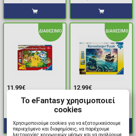
ΔΙΑΘΕΣΙΜΟ
ΔΙΑΘΕΣΙΜΟ
11,99€
12,99€
Παζλ 2x24 - Pokemon
Παζλ 100 XXL κομμάτια
Το eFantasy χρησιμοποιεί
- Pirate Treasure
Διαθέσιμα: 1
cookies
Διαθέσιμα: 1
Χρησιμοποιούμε cookies για να εξατομικεύσουμε
περιεχόμενο και διαφημίσεις, να παρέχουμε
λειτουργίες κοινωνικών μέσων και να αναλύουμε