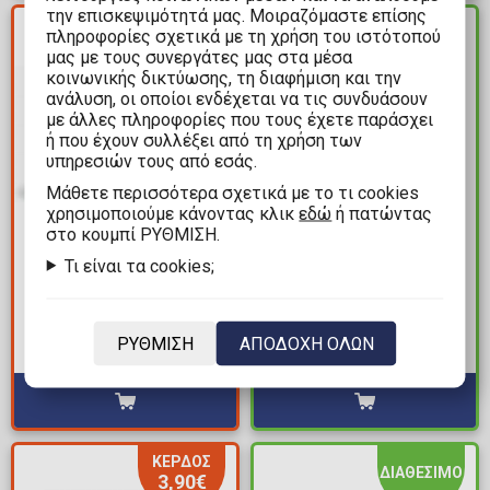
την επισκεψιμότητά μας. Μοιραζόμαστε επίσης
ΚΕΡΔΟΣ
πληροφορίες σχετικά με τη χρήση του ιστότοπού
ΔΙΑΘΕΣΙΜΟ
4,80€
μας με τους συνεργάτες μας στα μέσα
κοινωνικής δικτύωσης, τη διαφήμιση και την
ανάλυση, οι οποίοι ενδέχεται να τις συνδυάσουν
με άλλες πληροφορίες που τους έχετε παράσχει
ή που έχουν συλλέξει από τη χρήση των
υπηρεσιών τους από εσάς.
Mάθετε περισσότερα σχετικά με το τι cookies
χρησιμοποιούμε κάνοντας κλικ
εδώ
ή πατώντας
στο κουμπί ΡΥΘΜΙΣΗ.
7,19€
39,99€
11,99€
Τι είναι τα cookies;
Παζλ 3000 κομμάτια -
Παζλ 2x24 - Livin' the
The Forest Dragon
Wild Life!
Awakes
ΡΥΘΜΙΣΗ
ΑΠΟΔΟΧΗ ΟΛΩΝ
Διαθέσιμα: 2
Διαθέσιμα: 1
ΚΕΡΔΟΣ
ΔΙΑΘΕΣΙΜΟ
3,90€