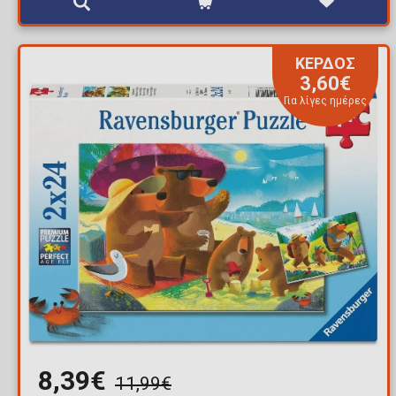
ΚΕΡΔΟΣ
3,60€
Για λίγες ημέρες
8,39€
11,99€