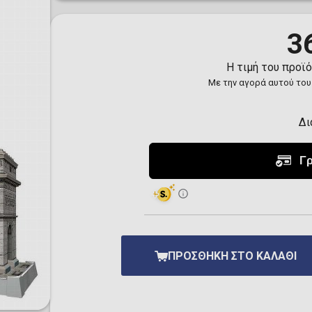
Toilet-Bound Hanako-
Kun
Tokyo Revengers
3
Vinland Saga
Vocaloid
Η τιμή του προϊ
Yu-Gi-Oh!
Με την αγορά αυτού του
Δι
ΠΡΟΣΘΉΚΗ ΣΤΟ ΚΑΛΆΘΙ