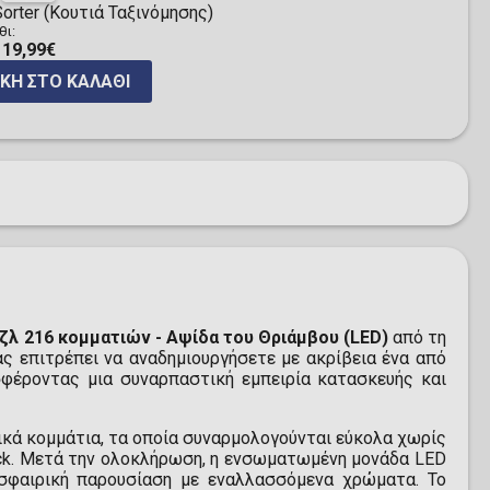
orter (Κουτιά Ταξινόμησης)
θι:
19,99€
ΚΗ ΣΤΟ ΚΑΛΆΘΙ
ζλ 216 κομματιών - Αψίδα του Θριάμβου (LED)
από τη
ς επιτρέπει να αναδημιουργήσετε με ακρίβεια ένα από
σφέροντας μια συναρπαστική εμπειρία κατασκευής και
ικά κομμάτια, τα οποία συναρμολογούνται εύκολα χωρίς
ick. Μετά την ολοκλήρωση, η ενσωματωμένη μονάδα LED
οσφαιρική παρουσίαση με εναλλασσόμενα χρώματα. Το