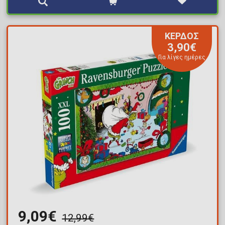
ΚΕΡΔΟΣ
3,90€
Για λίγες ημέρες
9,09€
12,99€