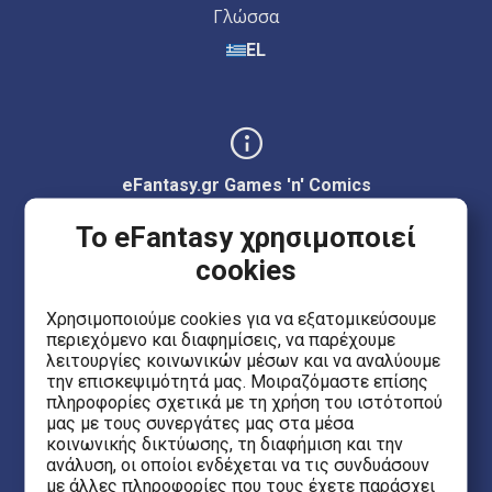
Γλώσσα
EL
eFantasy.gr Games 'n' Comics
Ερμού 55, Κέντρο
Το eFantasy χρησιμοποιεί
Θεσσαλονίκη 54623
cookies
Έβανς 5
Χρησιμοποιούμε cookies για να εξατομικεύσουμε
περιεχόμενο και διαφημίσεις, να παρέχουμε
Ηράκλειο Κρήτης 71201
λειτουργίες κοινωνικών μέσων και να αναλύουμε
την επισκεψιμότητά μας. Μοιραζόμαστε επίσης
πληροφορίες σχετικά με τη χρήση του ιστότοπού
eFantasy.gr Game Arena
μας με τους συνεργάτες μας στα μέσα
κοινωνικής δικτύωσης, τη διαφήμιση και την
Ιασωνίδου 8, Κέντρο
ανάλυση, οι οποίοι ενδέχεται να τις συνδυάσουν
Θεσσαλονίκη 54635
με άλλες πληροφορίες που τους έχετε παράσχει