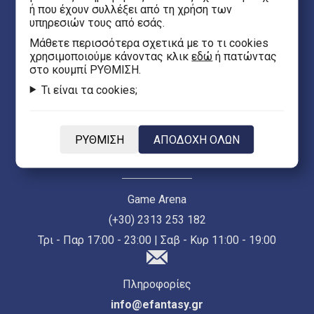
ή που έχουν συλλέξει από τη χρήση των
υπηρεσιών τους από εσάς.
Κεντρικό Κατάστημα Θεσσαλονίκης (Ερμού 55)
Mάθετε περισσότερα σχετικά με το τι cookies
(+30) 2313 021 171
χρησιμοποιούμε κάνοντας κλικ
εδώ
ή πατώντας
στο κουμπί ΡΥΘΜΙΣΗ.
Δευ - Παρ 10:00 - 21:00 | Σαβ 10:00 - 18:00
Τι είναι τα cookies;
Κατάστημα Κρήτης
(+30) 2810 244 500
ΡΥΘΜΙΣΗ
ΑΠΟΔΟΧΗ ΟΛΩΝ
Δευ - Παρ 10:00 - 21:00 | Σαβ 10:00 - 20:00
Game Arena
(+30) 2313 253 182
Τρι - Παρ 17:00 - 23:00 | Σαβ - Κυρ 11:00 - 19:00
Πληροφορίες
info@efantasy.gr