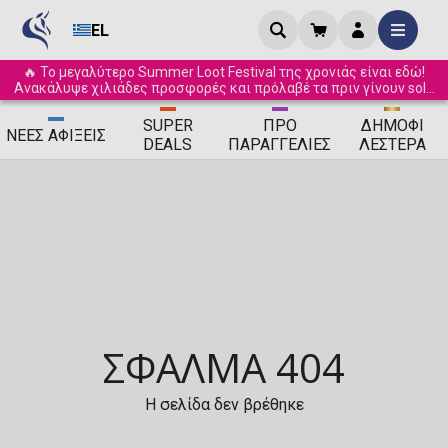
EL
🔥 Το μεγαλύτερο Summer Loot Festival της χρονιάς είναι εδώ!
Ανακάλυψε χιλιάδες προσφορές και πρόλαβέ τα πριν γίνουν sold
out! ☀️
SUPER
ΠΡΟ
ΔΗΜΟΦΙ
ΝΈΕΣ
ΑΦΊΞΕΙΣ
DEALS
ΠΑΡΑΓΓΕΛΊΕΣ
ΛΈΣΤΕΡΑ
ΣΦΆΛΜΑ 404
Η σελίδα δεν βρέθηκε