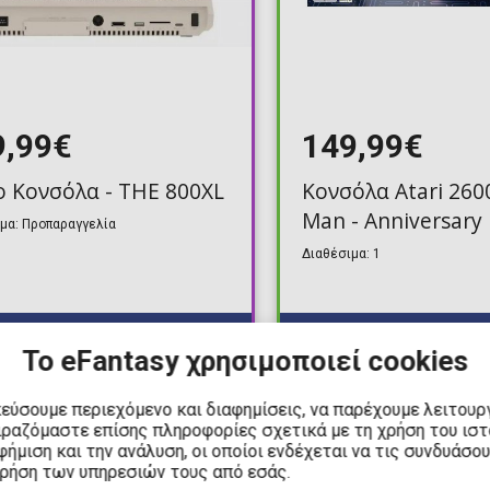
9,99€
149,99€
o Κονσόλα - THE 800XL
Κονσόλα Atari 260
Man - Anniversary 
μα: Προπαραγγελία
Διαθέσιμα: 1
Το eFantasy χρησιμοποιεί cookies
κεύσουμε περιεχόμενο και διαφημίσεις, να παρέχουμε λειτουρ
PRE-ORDER
ιραζόμαστε επίσης πληροφορίες σχετικά με τη χρήση του ισ
ήμιση και την ανάλυση, οι οποίοι ενδέχεται να τις συνδυάσο
Q4, 2026
Γι
χρήση των υπηρεσιών τους από εσάς.