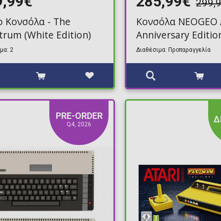
9,99€
285,99€
299,
o Κονσόλα - The
Κονσόλα NEOGEO 
trum (White Edition)
Anniversary Editio
μα: 2
Διαθέσιμα: Προπαραγγελία
PRE-ORDER
Δ
Q4, 2026