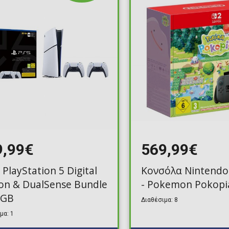
Toilet-Bound Hanako-
Kun
Tokyo Revengers
Vinland Saga
Vocaloid
Yu-Gi-Oh!
9,99€
569,99€
 PlayStation 5 Digital
Κονσόλα Nintendo 
ion & DualSense Bundle
- Pokemon Pokopi
5GB
Διαθέσιμα: 8
μα: 1