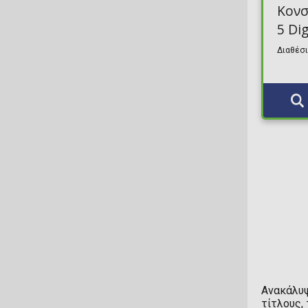
Disney Interactive Studios
Κονσ
Visual Novel
Space Invaders Micro Player 6.75"
5 Dig
DotEmu
Διαθέσι
Space Invaders Pocket Player
Dovetail Games
Super Street Fighter II Pocket Player Pro
Duality S.A.
Tetris Gamer V
Dynamic Pixels
Tetris Go Gamer
E-Pay
Tetris Pocket Player Pro
EA
XBox
Emtec
Enarxis Dynamic Media
Epic Games
Fangamer
Ανακάλυψ
τίτλους,