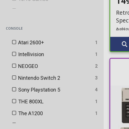
14
10Tons Ltd.
Retr
Spec
2 POINT 21 SAS
CONSOLE
Διαθέσι
2K
Atari 2600+
1
505 Games
Intellivision
1
7QUARK
NEOGEO
2
Activision
Nintendo Switch 2
3
Aerosoft
Sony Playstation 5
4
Aggro Crab Games LLC
THE 800XL
1
AKSYS
The A1200
1
Aksys Games
THE C64 Mini
1
Arc Systems Work