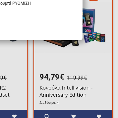
κουμπί ΡΥΘΜΙΣΗ.
94,79€
99€
119,99€
VR2
Κονσόλα Intellivision -
adset
Anniversary Edition
Διαθέσιμα: 4