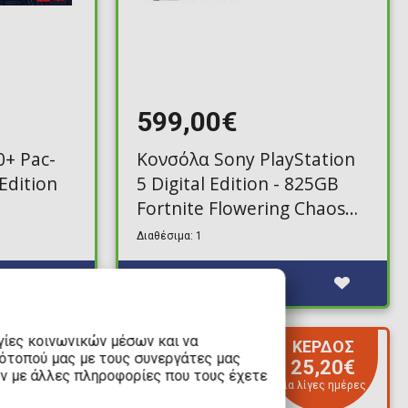
599,00€
0+ Pac-
Κονσόλα Sony PlayStation
Edition
5 Digital Edition - 825GB
Fortnite Flowering Chaos
Bundle (Voucher)
Διαθέσιμα: 1
γίες κοινωνικών μέσων και να
ΚΕΡΔΟΣ
ΚΕΡΔΟΣ
τότοπού μας με τους συνεργάτες μας
150,00€
25,20€
υν με άλλες πληροφορίες που τους έχετε
α λίγες ημέρες
Για λίγες ημέρες