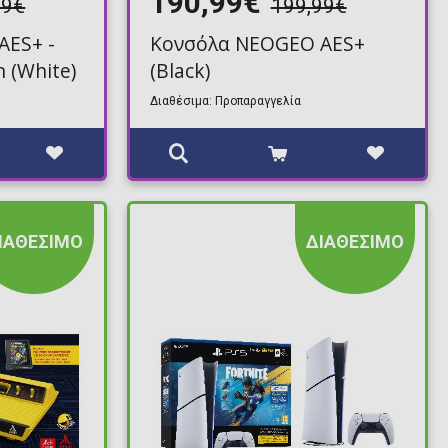
190,99€
99€
199,99€
AES+ -
Κονσόλα NEOGEO AES+
n (White)
(Black)
Διαθέσιμα: Προπαραγγελία
ΙΑΘΕΣΙΜΟ
ΔΙΑΘΕΣΙΜΟ