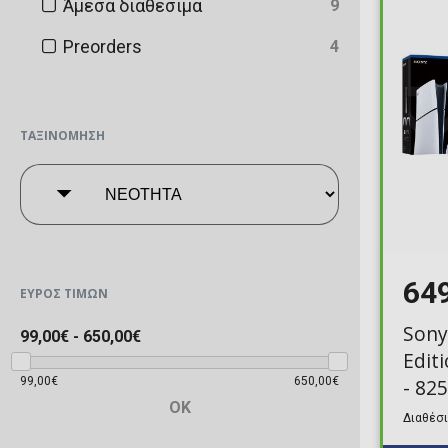
Άμεσα διαθέσιμα
9
Preorders
4
ΤΑΞΙΝΌΜΗΣΗ
64
ΕΎΡΟΣ ΤΙΜΏΝ
Sony
99,00€
-
650,00€
Edit
99,00€
650,00€
- 82
OK
Διαθέσι