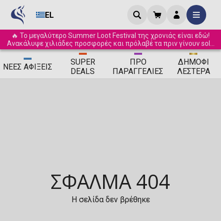
EL
🔥 Το μεγαλύτερο Summer Loot Festival της χρονιάς είναι εδώ!
Ανακάλυψε χιλιάδες προσφορές και πρόλαβέ τα πριν γίνουν sold
out! ☀️
SUPER
ΠΡΟ
ΔΗΜΟΦΙ
ΝΈΕΣ
ΑΦΊΞΕΙΣ
DEALS
ΠΑΡΑΓΓΕΛΊΕΣ
ΛΈΣΤΕΡΑ
ΣΦΆΛΜΑ 404
Η σελίδα δεν βρέθηκε