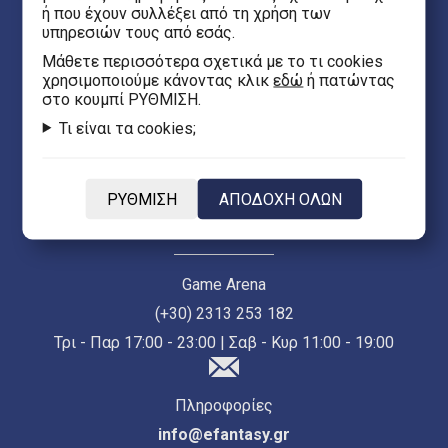
ή που έχουν συλλέξει από τη χρήση των
υπηρεσιών τους από εσάς.
Κεντρικό Κατάστημα Θεσσαλονίκης (Ερμού 55)
Mάθετε περισσότερα σχετικά με το τι cookies
(+30) 2313 021 171
χρησιμοποιούμε κάνοντας κλικ
εδώ
ή πατώντας
στο κουμπί ΡΥΘΜΙΣΗ.
Δευ - Παρ 10:00 - 21:00 | Σαβ 10:00 - 18:00
Τι είναι τα cookies;
Κατάστημα Κρήτης
(+30) 2810 244 500
ΡΥΘΜΙΣΗ
ΑΠΟΔΟΧΗ ΟΛΩΝ
Δευ - Παρ 10:00 - 21:00 | Σαβ 10:00 - 20:00
Game Arena
(+30) 2313 253 182
Τρι - Παρ 17:00 - 23:00 | Σαβ - Κυρ 11:00 - 19:00
Πληροφορίες
info@efantasy.gr