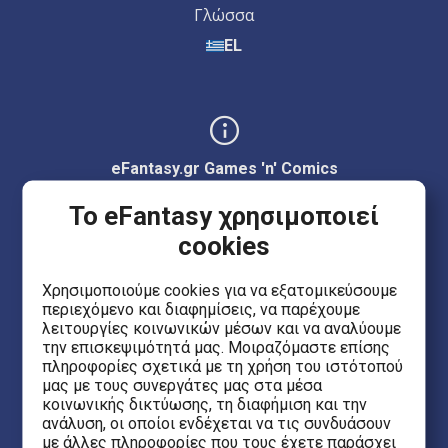
Γλώσσα
EL
eFantasy.gr Games 'n' Comics
Ερμού 55, Κέντρο
Το eFantasy χρησιμοποιεί
Θεσσαλονίκη 54623
cookies
Έβανς 5
Χρησιμοποιούμε cookies για να εξατομικεύσουμε
περιεχόμενο και διαφημίσεις, να παρέχουμε
Ηράκλειο Κρήτης 71201
λειτουργίες κοινωνικών μέσων και να αναλύουμε
την επισκεψιμότητά μας. Μοιραζόμαστε επίσης
πληροφορίες σχετικά με τη χρήση του ιστότοπού
eFantasy.gr Game Arena
μας με τους συνεργάτες μας στα μέσα
κοινωνικής δικτύωσης, τη διαφήμιση και την
Ιασωνίδου 8, Κέντρο
ανάλυση, οι οποίοι ενδέχεται να τις συνδυάσουν
Θεσσαλονίκη 54635
με άλλες πληροφορίες που τους έχετε παράσχει