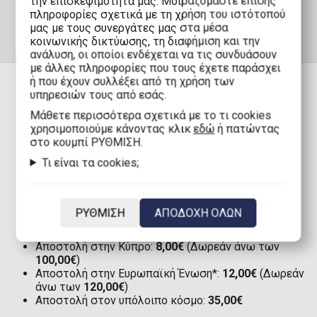
την επισκεψιμότητά μας. Μοιραζόμαστε επίσης
πληροφορίες σχετικά με τη χρήση του ιστότοπού
μας με τους συνεργάτες μας στα μέσα
κοινωνικής δικτύωσης, τη διαφήμιση και την
ανάλυση, οι οποίοι ενδέχεται να τις συνδυάσουν
με άλλες πληροφορίες που τους έχετε παράσχει
ή που έχουν συλλέξει από τη χρήση των
υπηρεσιών τους από εσάς.
Mάθετε περισσότερα σχετικά με το τι cookies
ΠΑΡΑΔΟΣΗ
χρησιμοποιούμε κάνοντας κλικ
εδώ
ή πατώντας
στο κουμπί ΡΥΘΜΙΣΗ.
Τι είναι τα cookies;
Αποστολή στην Ελλάδα με Boxnow:
Μόνο 1,90€
(Δωρεάν άνω των
80,00€
)
Αποστολή στην Ελλάδα:
2,90€
(Δωρεάν άνω των
80,00€
)
ΡΥΘΜΙΣΗ
ΑΠΟΔΟΧΗ ΟΛΩΝ
Αποστολή στην Κύπρο με Boxnow:
8,00€
(Δωρεάν
άνω των
100,00€
)
Αποστολή στην Κύπρο:
8,00€
(Δωρεάν άνω των
100,00€
)
Αποστολή στην Ευρωπαϊκή Ένωση*:
12,00€
(Δωρεάν
άνω των
120,00€
)
Αποστολή στον υπόλοιπο κόσμο:
35,00€