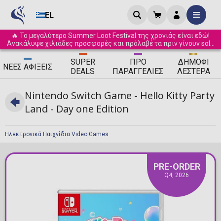
EL
🔥 Το μεγαλύτερο Summer Loot Festival της χρονιάς είναι εδώ!
Ανακάλυψε χιλιάδες προσφορές και πρόλαβέ τα πριν γίνουν sold
out! ☀️
SUPER
ΠΡΟ
ΔΗΜΟΦΙ
ΝΈΕΣ
ΑΦΊΞΕΙΣ
DEALS
ΠΑΡΑΓΓΕΛΊΕΣ
ΛΈΣΤΕΡΑ
Nintendo Switch Game - Hello Kitty Party
Land - Day one Edition
Ηλεκτρονικά Παιχνίδια Video Games
PRE-ORDER
Q4, 2026