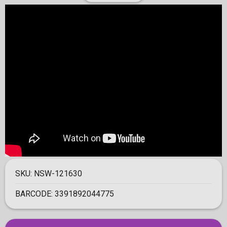
SKU:
NSW-121630
BARCODE:
3391892044775