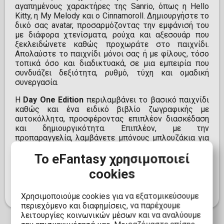
αγαπημένους χαρακτήρες της Sanrio, όπως η Hello
Kitty, η My Melody και ο Cinnamoroll. Δημιουργήστε το
δικό σας avatar, προσαρμόζοντας την εμφάνισή του
με διάφορα χτενίσματα, ρούχα και αξεσουάρ που
ξεκλειδώνετε καθώς προχωράτε στο παιχνίδι.
Απολαύστε το παιχνίδι μόνοι σας ή με φίλους, τόσο
τοπικά όσο και διαδικτυακά, σε μια εμπειρία που
συνδυάζει δεξιότητα, ρυθμό, τύχη και ομαδική
συνεργασία.
Η
Day One Edition
περιλαμβάνει το βασικό παιχνίδι
καθώς και ένα ειδικό βιβλίο ζωγραφικής με
αυτοκόλλητα, προσφέροντας επιπλέον διασκέδαση
και δημιουργικότητα. Επιπλέον, με την
προπαραγγελία, λαμβάνετε μπόνους μπλουζάκια για
το avatar σας, τα οποία μπορείτε να προσαρμόσετε
Το eFantasy χρησιμοποιεί
με 80 επιλογές χαρακτήρων. Ετοιμαστείτε να
εξερευνήσετε το μαγευτικό κόσμο του Party Land και
cookies
να δημιουργήσετε αξέχαστες στιγμές με τους
αγαπημένους σας χαρακτήρες της Sanrio.
Χρησιμοποιούμε cookies για να εξατομικεύσουμε
περιεχόμενο και διαφημίσεις, να παρέχουμε
λειτουργίες κοινωνικών μέσων και να αναλύουμε