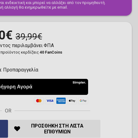
αι ενδεικτική και μπορεί να αλλάξει από τον προμηθευτή.
νή αλλαγή θα ενημερωθείτε με email.
0€
39,99€
όντος περιλαμβάνει ΦΠΑ
 προϊόντος κερδίζεις
40 FanCoins
α:
Προπαραγγελία
OR
ΠΡΟΣΘΉΚΗ ΣΤΗ ΛΊΣΤΑ
ΕΠΙΘΥΜΙΏΝ