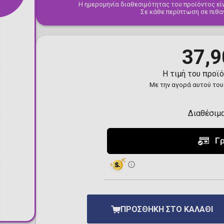
Η ημερομηνία διαθεσιμότητας του προϊόντος είν
Toilet-Bound Hanako-
Σε κάθε περίπτωση σε πιθα
Kun
Tokyo Revengers
Vinland Saga
Vocaloid
37,9
Yu-Gi-Oh!
Η τιμή του προϊ
Με την αγορά αυτού του
Διαθέσιμ
ΠΡΟΣΘΉΚΗ ΣΤΟ ΚΑΛΆΘΙ