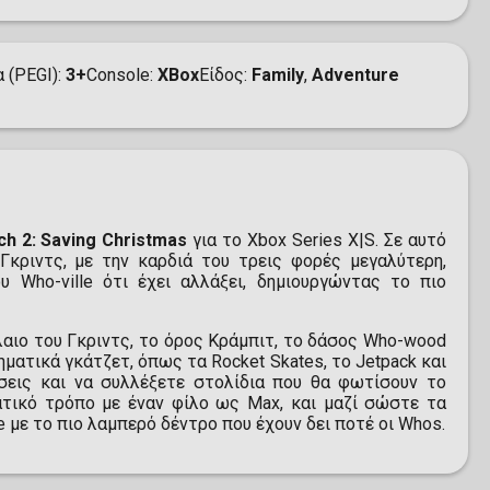
 (PEGI)
3+
Console
XBox
Είδος
Family
,
Adventure
ch 2: Saving Christmas
για το Xbox Series X|S. Σε αυτό
Γκριντς, με την καρδιά του τρεις φορές μεγαλύτερη,
υ Who-ville ότι έχει αλλάξει, δημιουργώντας το πιο
αιο του Γκριντς, το όρος Κράμπιτ, το δάσος Who-wood
ηματικά γκάτζετ, όπως τα Rocket Skates, το Jetpack και
ήσεις και να συλλέξετε στολίδια που θα φωτίσουν το
ατικό τρόπο με έναν φίλο ως Max, και μαζί σώστε τα
 με το πιο λαμπερό δέντρο που έχουν δει ποτέ οι Whos.