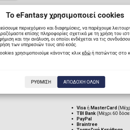
Το eFantasy χρησιμοποιεί cookies
κεύσουμε περιεχόμενο και διαφημίσεις, να παρέχουμε λειτουρ
ιραζόμαστε επίσης πληροφορίες σχετικά με τη χρήση του ισ
ήμιση και την ανάλυση, οι οποίοι ενδέχεται να τις συνδυάσο
χρήση των υπηρεσιών τους από εσάς.
cookies χρησιμοποιούμε κάνοντας κλικ
εδώ
ή πατώντας στο 
Αποστολή στην Ελλάδα μ
Αποστολή στην Ελλάδα:
Αποστολή στην Κύπρο μ
Αποστολή στην Κύπρο:
8
Αποστολή στην Ευρωπαϊ
ΡΥΘΜΙΣΗ
ΑΠΟΔΟΧΗ ΟΛΩΝ
Αποστολή στον υπόλοιπ
Visa
ή
MasterCard
(Μέχρ
TBI Bank
(Μέχρι 60 δόσε
PayPal
Braintree
Τραπεζική Κατάθεση