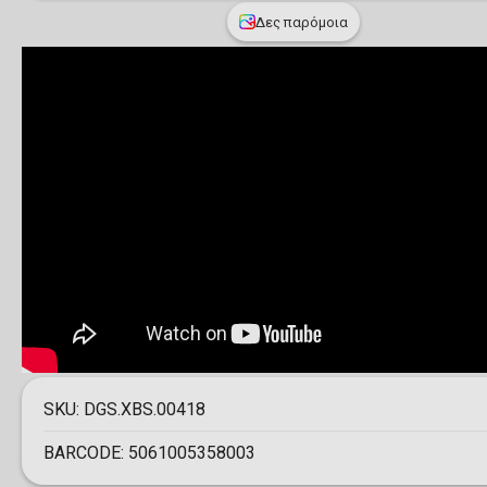
Δες παρόμοια
SKU:
DGS.XBS.00418
BARCODE:
5061005358003