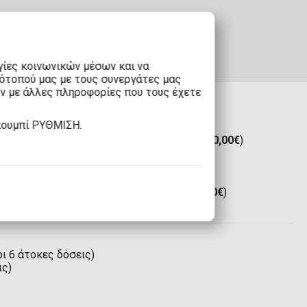
γίες κοινωνικών μέσων και να
τότοπού μας με τους συνεργάτες μας
υν με άλλες πληροφορίες που τους έχετε
κουμπί ΡΥΘΜΙΣΗ.
ε Boxnow:
Μόνο 1,90€
(Δωρεάν άνω των
80,00€
)
2,90€
(Δωρεάν άνω των
80,00€
)
ε Boxnow:
8,00€
(Δωρεάν άνω των
100,00€
)
,00€
(Δωρεάν άνω των
100,00€
)
κή Ένωση*:
12,00€
(Δωρεάν άνω των
120,00€
)
ο κόσμο:
35,00€
ι 6 άτοκες δόσεις)
ις)