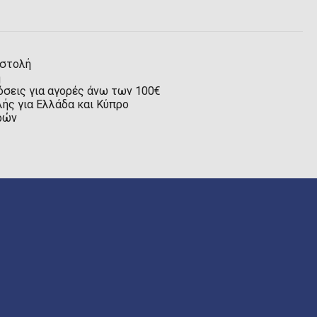
οστολή
η
όσεις για αγορές άνω των 100€
ής για Ελλάδα και Κύπρο
ρών