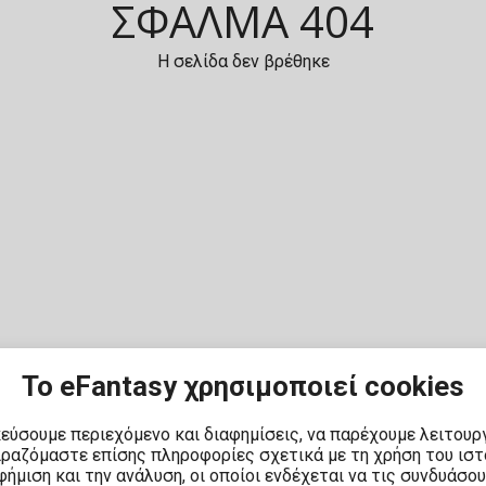
ΣΦΆΛΜΑ 404
Toilet-Bound Hanako-
Kun
Tokyo Revengers
Η σελίδα δεν βρέθηκε
Vinland Saga
Vocaloid
Yu-Gi-Oh!
Το eFantasy χρησιμοποιεί cookies
κεύσουμε περιεχόμενο και διαφημίσεις, να παρέχουμε λειτουρ
ιραζόμαστε επίσης πληροφορίες σχετικά με τη χρήση του ισ
ήμιση και την ανάλυση, οι οποίοι ενδέχεται να τις συνδυάσο