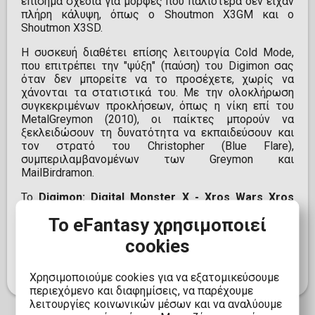
επίσημα σχέδια για μορφές που παλιότερα δεν είχαν
πλήρη κάλυψη, όπως ο Shoutmon X3GM και ο
Shoutmon X3SD.
Η συσκευή διαθέτει επίσης λειτουργία Cold Mode,
που επιτρέπει την "ψύξη" (παύση) του Digimon σας
όταν δεν μπορείτε να το προσέχετε, χωρίς να
χάνονται τα στατιστικά του. Με την ολοκλήρωση
συγκεκριμένων προκλήσεων, όπως η νίκη επί του
MetalGreymon (2010), οι παίκτες μπορούν να
ξεκλειδώσουν τη δυνατότητα να εκπαιδεύσουν και
τον στρατό του Christopher (Blue Flare),
συμπεριλαμβανομένων των Greymon και
MailBirdramon.
Το
Digimon: Digital Monster X - Xros Wars Xros
Heart (15th Edition)
είναι μια απαραίτητη προσθήκη
Το eFantasy χρησιμοποιεί
για κάθε συλλέκτη και φαν της σειράς,
προσφέροντας μια μοναδική εμπειρία που συνδυάζει
cookies
την κλασική διασκέδαση με τις σύγχρονες
τεχνολογίες.
Χρησιμοποιούμε cookies για να εξατομικεύσουμε
περιεχόμενο και διαφημίσεις, να παρέχουμε
λειτουργίες κοινωνικών μέσων και να αναλύουμε