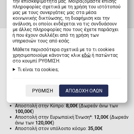
την επισκεψιμότητά μας. Μοιραζόμαστε επίσης
πληροφορίες σχετικά με τη χρήση του ιστότοπού
μας με τους συνεργάτες μας στα μέσα
κοινωνικής δικτύωσης, τη διαφήμιση και την
ανάλυση, οι οποίοι ενδέχεται να τις συνδυάσουν
με άλλες πληροφορίες που τους έχετε παράσχει
ή που έχουν συλλέξει από τη χρήση των
υπηρεσιών τους από εσάς.
Mάθετε περισσότερα σχετικά με το τι cookies
ΠΑΡΑΔΟΣΗ
χρησιμοποιούμε κάνοντας κλικ
εδώ
ή πατώντας
στο κουμπί ΡΥΘΜΙΣΗ.
Τι είναι τα cookies;
Αποστολή στην Ελλάδα με Boxnow:
Μόνο 1,90€
(Δωρεάν άνω των
80,00€
)
Αποστολή στην Ελλάδα:
2,90€
(Δωρεάν άνω των
80,00€
)
ΡΥΘΜΙΣΗ
ΑΠΟΔΟΧΗ ΟΛΩΝ
Αποστολή στην Κύπρο με Boxnow:
8,00€
(Δωρεάν
άνω των
100,00€
)
Αποστολή στην Κύπρο:
8,00€
(Δωρεάν άνω των
100,00€
)
Αποστολή στην Ευρωπαϊκή Ένωση*:
12,00€
(Δωρεάν
άνω των
120,00€
)
Αποστολή στον υπόλοιπο κόσμο:
35,00€