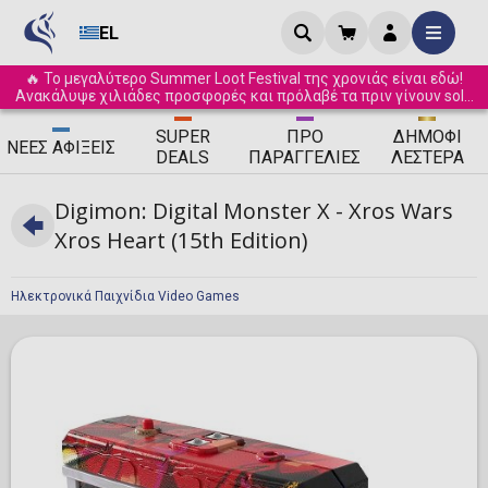
EL
🔥 Το μεγαλύτερο Summer Loot Festival της χρονιάς είναι εδώ!
Ανακάλυψε χιλιάδες προσφορές και πρόλαβέ τα πριν γίνουν sold
out! ☀️
SUPER
ΠΡΟ
ΔΗΜΟΦΙ
ΝΈΕΣ
ΑΦΊΞΕΙΣ
DEALS
ΠΑΡΑΓΓΕΛΊΕΣ
ΛΈΣΤΕΡΑ
Digimon: Digital Monster X - Xros Wars
Xros Heart (15th Edition)
Ηλεκτρονικά Παιχνίδια Video Games