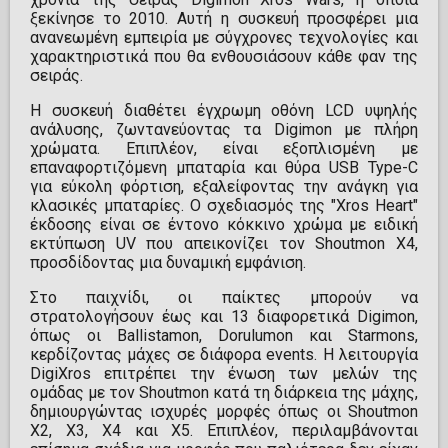
ξεκίνησε το 2010. Αυτή η συσκευή προσφέρει μια
ανανεωμένη εμπειρία με σύγχρονες τεχνολογίες και
χαρακτηριστικά που θα ενθουσιάσουν κάθε φαν της
σειράς.
Η συσκευή διαθέτει έγχρωμη οθόνη LCD υψηλής
ανάλυσης, ζωντανεύοντας τα Digimon με πλήρη
χρώματα. Επιπλέον, είναι εξοπλισμένη με
επαναφορτιζόμενη μπαταρία και θύρα USB Type-C
για εύκολη φόρτιση, εξαλείφοντας την ανάγκη για
κλασικές μπαταρίες. Ο σχεδιασμός της "Xros Heart"
έκδοσης είναι σε έντονο κόκκινο χρώμα με ειδική
εκτύπωση UV που απεικονίζει τον Shoutmon X4,
προσδίδοντας μια δυναμική εμφάνιση.
Στο παιχνίδι, οι παίκτες μπορούν να
στρατολογήσουν έως και 13 διαφορετικά Digimon,
όπως οι Ballistamon, Dorulumon και Starmons,
κερδίζοντας μάχες σε διάφορα events. Η λειτουργία
DigiXros επιτρέπει την ένωση των μελών της
ομάδας με τον Shoutmon κατά τη διάρκεια της μάχης,
δημιουργώντας ισχυρές μορφές όπως οι Shoutmon
X2, X3, X4 και X5. Επιπλέον, περιλαμβάνονται