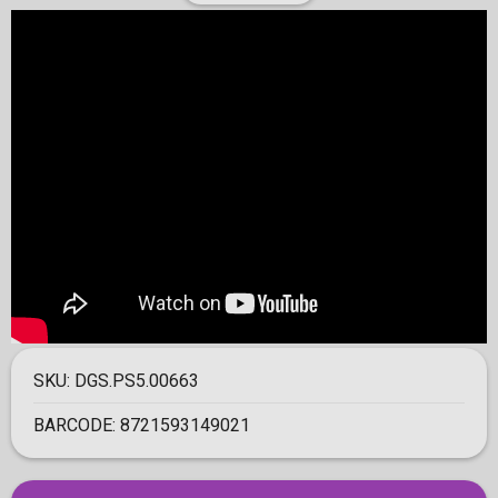
SKU:
DGS.PS5.00663
BARCODE:
8721593149021