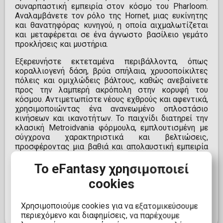
συναρπαστική εμπειρία στον κόσμο του Pharloom.
Αναλαμβάνετε τον ρόλο της Hornet, μιας ευκίνητης
και θανατηφόρας κυνηγού, η οποία αιχμαλωτίζεται
και μεταφέρεται σε ένα άγνωστο βασίλειο γεμάτο
προκλήσεις και μυστήρια.
Εξερευνήστε εκτεταμένα περιβάλλοντα, όπως
κοραλλιογενή δάση, βρύα σπήλαια, χρυσοποίκιλτες
πόλεις και ομιχλώδεις βάλτους, καθώς ανεβαίνετε
προς την λαμπερή ακρόπολη στην κορυφή του
κόσμου. Αντιμετωπίστε νέους εχθρούς και αφεντικά,
χρησιμοποιώντας ένα ανανεωμένο οπλοστάσιο
κινήσεων και ικανοτήτων. Το παιχνίδι διατηρεί την
κλασική Metroidvania φόρμουλα, εμπλουτισμένη με
σύγχρονα χαρακτηριστικά και βελτιώσεις,
προσφέροντας μια βαθιά και απολαυστική εμπειρία
για τους λάτρεις του είδους.
Το eFantasy χρησιμοποιεί
ΣΗΜΑΝΤΙΚΗ ΣΗΜΕΙΩΣΗ Από τον Ιανουάριο του
cookies
2028, τα νέα παιχνίδια που κυκλοφορούν στο
PlayStation θα είναι διαθέσιμα για αγορά στο
PlayStation Store και σε καταστήματα λιανικής
Χρησιμοποιούμε cookies για να εξατομικεύσουμε
πώλησης μόνο σε ψηφιακή μορφή.
περιεχόμενο και διαφημίσεις, να παρέχουμε