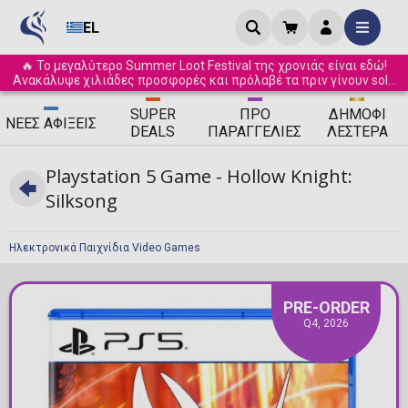
EL
🔥 Το μεγαλύτερο Summer Loot Festival της χρονιάς είναι εδώ!
Ανακάλυψε χιλιάδες προσφορές και πρόλαβέ τα πριν γίνουν sold
out! ☀️
SUPER
ΠΡΟ
ΔΗΜΟΦΙ
ΝΈΕΣ
ΑΦΊΞΕΙΣ
DEALS
ΠΑΡΑΓΓΕΛΊΕΣ
ΛΈΣΤΕΡΑ
Playstation 5 Game - Hollow Knight:
Silksong
Ηλεκτρονικά Παιχνίδια Video Games
PRE-ORDER
Q4, 2026