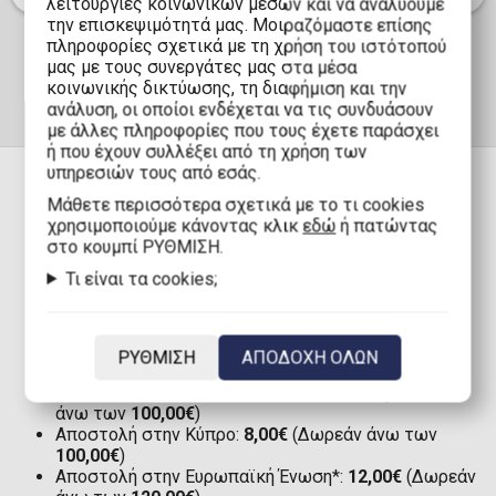
λειτουργίες κοινωνικών μέσων και να αναλύουμε
την επισκεψιμότητά μας. Μοιραζόμαστε επίσης
πληροφορίες σχετικά με τη χρήση του ιστότοπού
μας με τους συνεργάτες μας στα μέσα
κοινωνικής δικτύωσης, τη διαφήμιση και την
ανάλυση, οι οποίοι ενδέχεται να τις συνδυάσουν
με άλλες πληροφορίες που τους έχετε παράσχει
ή που έχουν συλλέξει από τη χρήση των
υπηρεσιών τους από εσάς.
Mάθετε περισσότερα σχετικά με το τι cookies
χρησιμοποιούμε κάνοντας κλικ
εδώ
ή πατώντας
ΠΑΡΑΔΟΣΗ
στο κουμπί ΡΥΘΜΙΣΗ.
Τι είναι τα cookies;
Αποστολή στην Ελλάδα με Boxnow:
Μόνο 1,90€
(Δωρεάν άνω των
80,00€
)
Αποστολή στην Ελλάδα:
2,90€
(Δωρεάν άνω των
ΡΥΘΜΙΣΗ
ΑΠΟΔΟΧΗ ΟΛΩΝ
80,00€
)
Αποστολή στην Κύπρο με Boxnow:
8,00€
(Δωρεάν
άνω των
100,00€
)
Αποστολή στην Κύπρο:
8,00€
(Δωρεάν άνω των
100,00€
)
Αποστολή στην Ευρωπαϊκή Ένωση*:
12,00€
(Δωρεάν