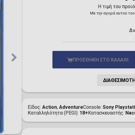
Toilet-Bound Hanako-
Η τιμή του προϊ
Kun
Με την αγορά αυτού του
Tokyo Revengers
Vinland Saga
Vocaloid
Δι
Yu-Gi-Oh!
ΠΡΟΣΘΉΚΗ ΣΤΟ ΚΑΛΆΘΙ
ΔΙΑΘΕΣΙΜΌΤ
Είδος
Action
,
Adventure
Console
Sony Playstat
Καταλληλότητα (PEGI)
18+
Κατασκευαστής
Nac