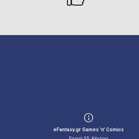
eFantasy.gr Games 'n' Comics
Ερμού 55, Κέντρο