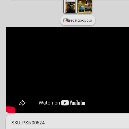
Δες παρόμοια
SKU:
PS5.00524