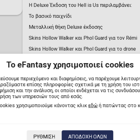
Η Deluxe Έκδοση του Hell is Us περιλαμβάνει:
Το βασικό παιχνίδι
Μεταλλική θήκη Deluxe έκδοσης
Skins Hollow Walker και Phol Guard για τον Rémi
Skins Hollow Walker και Phol Guard για το drone
Ψηφιακό soundtrack
Το eFantasy χρησιμοποιεί cookies
Ψηφιακό artbook
κεύσουμε περιεχόμενο και διαφημίσεις, να παρέχουμε λειτουρ
Έναν μυστικό κωδικό για ένα ακόμα μπόνους μέσα
ιραζόμαστε επίσης πληροφορίες σχετικά με τη χρήση του ισ
ήμιση και την ανάλυση, οι οποίοι ενδέχεται να τις συνδυάσο
χρήση των υπηρεσιών τους από εσάς.
cookies χρησιμοποιούμε κάνοντας κλικ
εδώ
ή πατώντας στο 
ΡΥΘΜΙΣΗ
ΑΠΟΔΟΧΗ ΟΛΩΝ