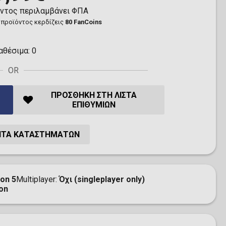
όντος περιλαμβάνει ΦΠΑ
 προϊόντος κερδίζεις
80 FanCoins
αθέσιμα:
0
OR
ΠΡΟΣΘΉΚΗ ΣΤΗ ΛΊΣΤΑ
ΕΠΙΘΥΜΙΏΝ
ΗΤΑ ΚΑΤΑΣΤΗΜΆΤΩΝ
ion 5
Multiplayer
Όχι (singleplayer only)
on