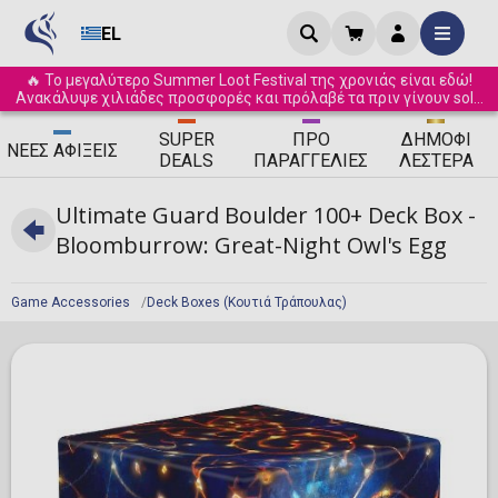
EL
🔥 Το μεγαλύτερο Summer Loot Festival της χρονιάς είναι εδώ!
Ανακάλυψε χιλιάδες προσφορές και πρόλαβέ τα πριν γίνουν sold
out! ☀️
SUPER
ΠΡΟ
ΔΗΜΟΦΙ
ΝΈΕΣ
ΑΦΊΞΕΙΣ
DEALS
ΠΑΡΑΓΓΕΛΊΕΣ
ΛΈΣΤΕΡΑ
Ultimate Guard Boulder 100+ Deck Box -
Bloomburrow: Great-Night Owl's Egg
Game Accessories
Deck Boxes (Κουτιά Τράπουλας)