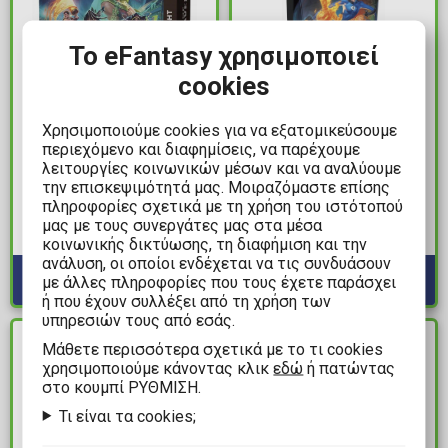
Το eFantasy χρησιμοποιεί
cookies
Χρησιμοποιούμε cookies για να εξατομικεύσουμε
99,00€
79,99€
περιεχόμενο και διαφημίσεις, να παρέχουμε
Magic the Gathering:
Magic the Gathering:
λειτουργίες κοινωνικών μέσων και να αναλύουμε
την επισκεψιμότητά μας. Μοιραζόμαστε επίσης
Secrets of Strixhaven -
Marvel Super Heroes -
πληροφορίες σχετικά με τη χρήση του ιστότοπού
Draft Night
The Fantastic Four
μας με τους συνεργάτες μας στα μέσα
Commander Deck
Διαθέσιμα: 4
Διαθέσιμα: 10+
κοινωνικής δικτύωσης, τη διαφήμιση και την
ανάλυση, οι οποίοι ενδέχεται να τις συνδυάσουν
με άλλες πληροφορίες που τους έχετε παράσχει
ή που έχουν συλλέξει από τη χρήση των
υπηρεσιών τους από εσάς.
ΔΙΑΘΕΣΙΜΟ
ΔΙΑΘΕΣΙΜΟ
Mάθετε περισσότερα σχετικά με το τι cookies
χρησιμοποιούμε κάνοντας κλικ
εδώ
ή πατώντας
στο κουμπί ΡΥΘΜΙΣΗ.
Τι είναι τα cookies;