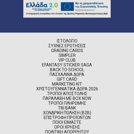
ΙΣΤΟΛΌΓΙΟ
ΣΥΧΝΈΣ ΕΡΩΤΉΣΕΙΣ
GRADING CARDS
SIMPLER
VIP CLUB
EFANTASY STICKER SAGA
BACK TO SCHOOL
ΠΑΣΧΑΛΙΝΆ ΔΏΡΑ
GIFT CARD
MARKETING KIT
ΧΡΙΣΤΟΥΓΕΝΝΙΆΤΙΚΑ ΔΏΡΑ 2026
ΤΡΌΠΟΙ ΑΠΟΣΤΟΛΉΣ
ΠΑΡΑΛΑΒΉ ΜΕ BOX NOW
ΤΡΌΠΟΙ ΠΛΗΡΩΜΉΣ
TBI BANK
ΧΟΝΔΡΙΚΉ ΠΏΛΗΣΗ (B2B)
ΕΠΙΣΤΡΟΦΉ ΠΡΟΪΌΝΤΩΝ
ΠΟΙΟΊ ΕΊΜΑΣΤΕ
ΌΡΟΙ ΧΡΉΣΗΣ
ΠΟΛΙΤΙΚΉ ΑΠΟΡΡΉΤΟΥ