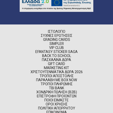
ΙΣΤΟΛΌΓΙΟ
ΣΥΧΝΈΣ ΕΡΩΤΉΣΕΙΣ
GRADING CARDS
SIMPLER
VIP CLUB
EFANTASY STICKER SAGA
BACK TO SCHOOL
ΠΑΣΧΑΛΙΝΆ ΔΏΡΑ
GIFT CARD
MARKETING KIT
ΧΡΙΣΤΟΥΓΕΝΝΙΆΤΙΚΑ ΔΏΡΑ 2026
ΤΡΌΠΟΙ ΑΠΟΣΤΟΛΉΣ
ΠΑΡΑΛΑΒΉ ΜΕ BOX NOW
ΤΡΌΠΟΙ ΠΛΗΡΩΜΉΣ
TBI BANK
ΧΟΝΔΡΙΚΉ ΠΏΛΗΣΗ (B2B)
ΕΠΙΣΤΡΟΦΉ ΠΡΟΪΌΝΤΩΝ
ΠΟΙΟΊ ΕΊΜΑΣΤΕ
ΌΡΟΙ ΧΡΉΣΗΣ
ΠΟΛΙΤΙΚΉ ΑΠΟΡΡΉΤΟΥ
ΕΠΙΚΟΙΝΩΝΊΑ