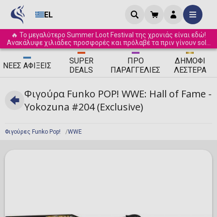
EL
🔥 Το μεγαλύτερο Summer Loot Festival της χρονιάς είναι εδώ!
Ανακάλυψε χιλιάδες προσφορές και πρόλαβέ τα πριν γίνουν sold
out! ☀️
SUPER
ΠΡΟ
ΔΗΜΟΦΙ
ΝΈΕΣ
ΑΦΊΞΕΙΣ
DEALS
ΠΑΡΑΓΓΕΛΊΕΣ
ΛΈΣΤΕΡΑ
Φιγούρα Funko POP! WWE: Hall of Fame -
Yokozuna #204 (Exclusive)
Φιγούρες Funko Pop!
WWE