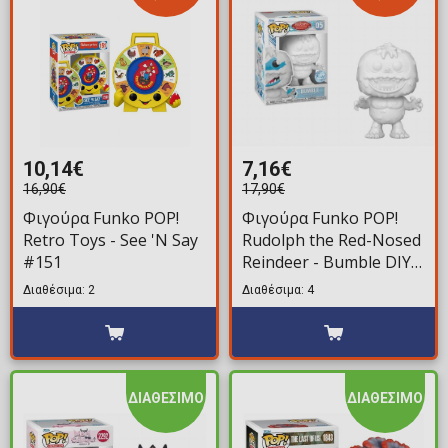
10,14€
7,16€
16,90€
17,90€
Φιγούρα Funko POP!
Φιγούρα Funko POP!
Retro Toys - See 'N Say
Rudolph the Red-Nosed
#151
Reindeer - Bumble DIY
#05 (Exclusive)
Διαθέσιμα: 2
Διαθέσιμα: 4
ΔΙΑΘΕΣΙΜΟ
ΔΙΑΘΕΣΙΜΟ