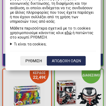
κοινωνικής δικτύωσης, τη διαφήμιση και την
ανάλυση, οι οποίοι ενδέχεται να τις συνδυάσουν
με άλλες πληροφορίες που τους έχετε παράσχει
ή που έχουν συλλέξει από τη χρήση των
15,90€
16,90€
υπηρεσιών τους από εσάς.
16,90€
Mάθετε περισσότερα σχετικά με το τι cookies
Φιγούρα Funko POP!
Φιγούρα Funko POP!
χρησιμοποιούμε κάνοντας κλικ
εδώ
ή πατώντας
Rocks: KISS - The
στο κουμπί ΡΥΘΜΙΣΗ.
Resident Evil - Jill
Starchild (R&R All Night)
Valentine #1293
Τι είναι τα cookies;
#472
Διαθέσιμα: 6
Διαθέσιμα: Προπαραγγελία
ΡΥΘΜΙΣΗ
ΑΠΟΔΟΧΗ ΟΛΩΝ
ΚΕΡΔΟΣ
ΔΙΑΘΕΣΙΜΟ
22,49€