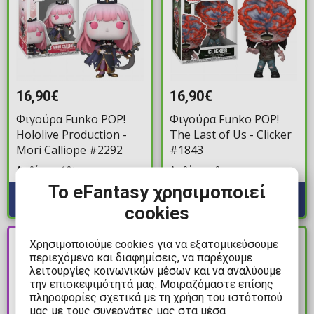
16,90€
16,90€
Φιγούρα Funko POP!
Φιγούρα Funko POP!
Hololive Production -
The Last of Us - Clicker
Mori Calliope #2292
#1843
Διαθέσιμα: 10+
Διαθέσιμα: 9
Το eFantasy χρησιμοποιεί
cookies
PRE-
Χρησιμοποιούμε cookies για να εξατομικεύσουμε
ΔΙΑΘΕΣΙΜΟ
ORDER
περιεχόμενο και διαφημίσεις, να παρέχουμε
λειτουργίες κοινωνικών μέσων και να αναλύουμε
την επισκεψιμότητά μας. Μοιραζόμαστε επίσης
πληροφορίες σχετικά με τη χρήση του ιστότοπού
μας με τους συνεργάτες μας στα μέσα