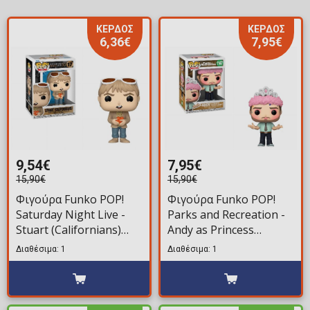
ΚΕΡΔΟΣ
ΚΕΡΔΟΣ
6,36€
7,95€
9,54€
7,95€
15,90€
15,90€
Φιγούρα Funko POP!
Φιγούρα Funko POP!
Saturday Night Live -
Parks and Recreation -
Stuart (Californians)
Andy as Princess
#17
Rainbow Sparkle #1147
Διαθέσιμα: 1
Διαθέσιμα: 1