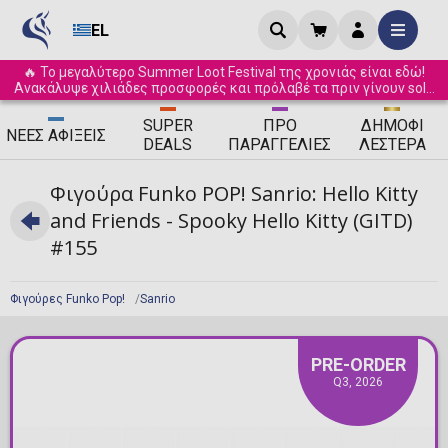
EL
🔥 Το μεγαλύτερο Summer Loot Festival της χρονιάς είναι εδώ!
Ανακάλυψε χιλιάδες προσφορές και πρόλαβέ τα πριν γίνουν sold
out! ☀️
SUPER
ΠΡΟ
ΔΗΜΟΦΙ
ΝΈΕΣ
ΑΦΊΞΕΙΣ
DEALS
ΠΑΡΑΓΓΕΛΊΕΣ
ΛΈΣΤΕΡΑ
Φιγούρα Funko POP! Sanrio: Hello Kitty
and Friends - Spooky Hello Kitty (GITD)
#155
Φιγούρες Funko Pop!
Sanrio
PRE-ORDER
Q3, 2026