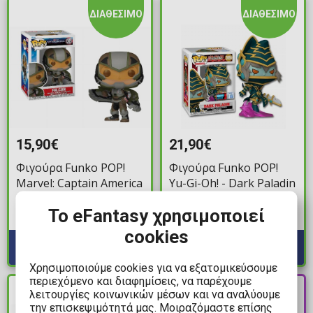
ΔΙΑΘΕΣΙΜΟ
ΔΙΑΘΕΣΙΜΟ
15,90€
21,90€
Φιγούρα Funko POP!
Φιγούρα Funko POP!
Marvel: Captain America
Yu-Gi-Oh! - Dark Paladin
Brave New World -
#2056 (NYCC 2025
Το eFantasy χρησιμοποιεί
Falcon #1365
Exclusive)
Διαθέσιμα: 2
Διαθέσιμα: 10+
cookies
Χρησιμοποιούμε cookies για να εξατομικεύσουμε
περιεχόμενο και διαφημίσεις, να παρέχουμε
PRE-
λειτουργίες κοινωνικών μέσων και να αναλύουμε
ΔΙΑΘΕΣΙΜΟ
ORDER
την επισκεψιμότητά μας. Μοιραζόμαστε επίσης