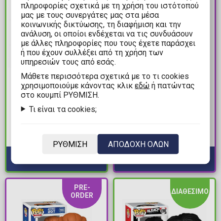
πληροφορίες σχετικά με τη χρήση του ιστότοπού
μας με τους συνεργάτες μας στα μέσα
κοινωνικής δικτύωσης, τη διαφήμιση και την
ανάλυση, οι οποίοι ενδέχεται να τις συνδυάσουν
με άλλες πληροφορίες που τους έχετε παράσχει
ή που έχουν συλλέξει από τη χρήση των
υπηρεσιών τους από εσάς.
Mάθετε περισσότερα σχετικά με το τι cookies
15,90€
26,90€
χρησιμοποιούμε κάνοντας κλικ
εδώ
ή πατώντας
29,90€
Φιγούρα Funko POP!
στο κουμπί ΡΥΘΜΙΣΗ.
Φιγούρα Funko POP!
Star Wars: The
Τι είναι τα cookies;
Pacific Rim - Gipsy
Phantom Menace -
Danger (GITD) #2103
Padme Amidala #701
Διαθέσιμα: 3
Supersized
Διαθέσιμα: Προπαραγγελία
ΡΥΘΜΙΣΗ
ΑΠΟΔΟΧΗ ΟΛΩΝ
PRE-
ΔΙΑΘΕΣΙΜΟ
ORDER