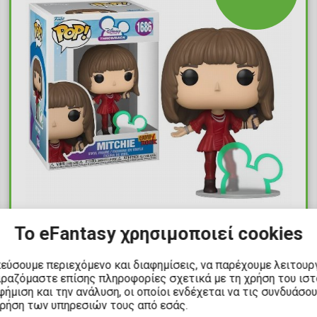
16,90€
Το eFantasy χρησιμοποιεί cookies
Φιγούρα Funko POP! Disney Channel:
κεύσουμε περιεχόμενο και διαφημίσεις, να παρέχουμε λειτουρ
ιραζόμαστε επίσης πληροφορίες σχετικά με τη χρήση του ισ
Camp Rock - Mitchie with Disney Icon
ήμιση και την ανάλυση, οι οποίοι ενδέχεται να τις συνδυάσο
#1686
χρήση των υπηρεσιών τους από εσάς.