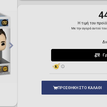
Toilet-Bound Hanako-
Kun
Tokyo Revengers
4
Vinland Saga
Vocaloid
Η τιμή του προϊ
Yu-Gi-Oh!
Με την αγορά αυτού του
Δι
ΠΡΟΣΘΉΚΗ ΣΤΟ ΚΑΛΆΘΙ