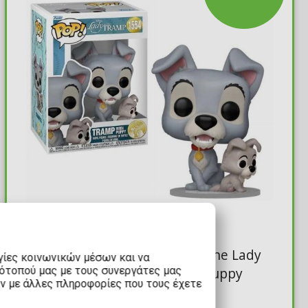
16,90€
Φιγούρα Funko POP! Disney: The Lady
γίες κοινωνικών μέσων και να
τότοπού μας με τους συνεργάτες μας
and the Tramp - Tramp with Puppy
υν με άλλες πληροφορίες που τους έχετε
#1554