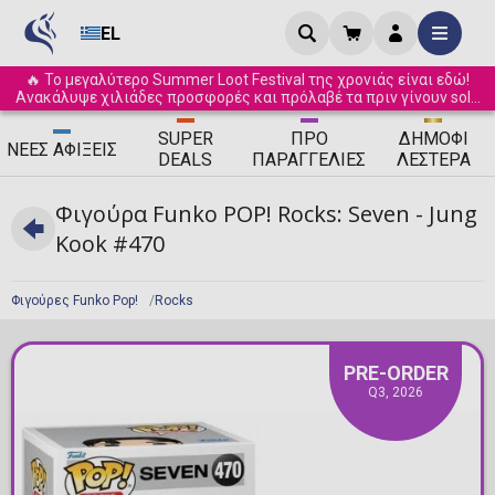
EL
🔥 Το μεγαλύτερο Summer Loot Festival της χρονιάς είναι εδώ!
Ανακάλυψε χιλιάδες προσφορές και πρόλαβέ τα πριν γίνουν sold
out! ☀️
SUPER
ΠΡΟ
ΔΗΜΟΦΙ
ΝΈΕΣ
ΑΦΊΞΕΙΣ
DEALS
ΠΑΡΑΓΓΕΛΊΕΣ
ΛΈΣΤΕΡΑ
Φιγούρα Funko POP! Rocks: Seven - Jung
Kook #470
Φιγούρες Funko Pop!
Rocks
PRE-ORDER
Q3, 2026