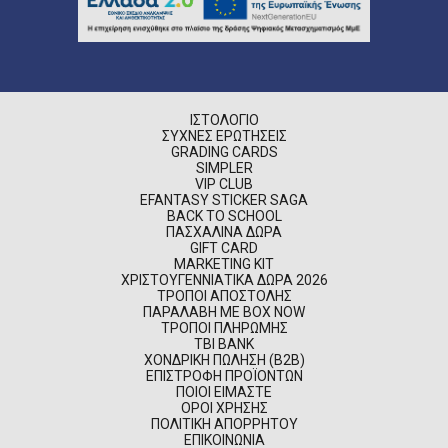
ΙΣΤΟΛΌΓΙΟ
ΣΥΧΝΈΣ ΕΡΩΤΉΣΕΙΣ
GRADING CARDS
SIMPLER
VIP CLUB
EFANTASY STICKER SAGA
BACK TO SCHOOL
ΠΑΣΧΑΛΙΝΆ ΔΏΡΑ
GIFT CARD
MARKETING KIT
ΧΡΙΣΤΟΥΓΕΝΝΙΆΤΙΚΑ ΔΏΡΑ 2026
ΤΡΌΠΟΙ ΑΠΟΣΤΟΛΉΣ
ΠΑΡΑΛΑΒΉ ΜΕ BOX NOW
ΤΡΌΠΟΙ ΠΛΗΡΩΜΉΣ
TBI BANK
ΧΟΝΔΡΙΚΉ ΠΏΛΗΣΗ (B2B)
ΕΠΙΣΤΡΟΦΉ ΠΡΟΪΌΝΤΩΝ
ΠΟΙΟΊ ΕΊΜΑΣΤΕ
ΌΡΟΙ ΧΡΉΣΗΣ
ΠΟΛΙΤΙΚΉ ΑΠΟΡΡΉΤΟΥ
ΕΠΙΚΟΙΝΩΝΊΑ