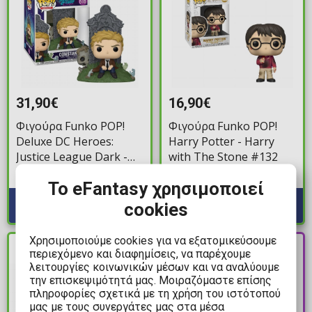
31,90€
16,90€
Φιγούρα Funko POP!
Φιγούρα Funko POP!
Deluxe DC Heroes:
Harry Potter - Harry
Justice League Dark -
with The Stone #132
Constantine #616
Διαθέσιμα: 2
Διαθέσιμα: 10+
Το eFantasy χρησιμοποιεί
cookies
Χρησιμοποιούμε cookies για να εξατομικεύσουμε
PRE-
ΔΙΑΘΕΣΙΜΟ
περιεχόμενο και διαφημίσεις, να παρέχουμε
ORDER
λειτουργίες κοινωνικών μέσων και να αναλύουμε
την επισκεψιμότητά μας. Μοιραζόμαστε επίσης
πληροφορίες σχετικά με τη χρήση του ιστότοπού
μας με τους συνεργάτες μας στα μέσα