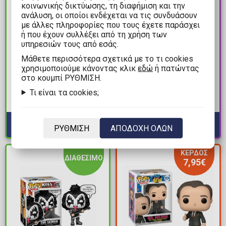
κοινωνικής δικτύωσης, τη διαφήμιση και την
ανάλυση, οι οποίοι ενδέχεται να τις συνδυάσουν
με άλλες πληροφορίες που τους έχετε παράσχει
ή που έχουν συλλέξει από τη χρήση των
υπηρεσιών τους από εσάς.
15,90€
17,90€
Mάθετε περισσότερα σχετικά με το τι cookies
Φιγούρα Funko POP!
Φιγούρα Funko POP!
χρησιμοποιούμε κάνοντας κλικ
εδώ
ή πατώντας
Felix the Cat - Felix the
WWE - John Cena with
στο κουμπί ΡΥΘΜΙΣΗ.
Cat (105th Anniversary)
Spinner Championship
Τι είναι τα cookies;
#1616
Belt #203 (Exclusive)
Διαθέσιμα: 1
Διαθέσιμα: Προπαραγγελία
ΡΥΘΜΙΣΗ
ΑΠΟΔΟΧΗ ΟΛΩΝ
ΚΕΡΔΟΣ
ΔΙΑΘΕΣΙΜΟ
7,95€