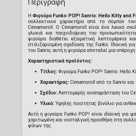
Περιγραφή
Η
Φιγούρα Funko POP! Sanrio: Hello Kitty and F
συλλεκτικού χαρακτήρα από το σύμπαν του 
Cinnamoroll. Ο Cinnamoroll είναι ένα λευκό σκ
γλυκιά και παιχνιδιάρικη του προσωπικότητ
φιγούρα διαθέτει εξαιρετική λεπτομέρεια κ
στιλιζαρισμένη σχεδίαση της Funko. Ιδανική για
του Sanrio, αυτή η φιγούρα αποτελεί μια υπέροχ
Χαρακτηριστικά προϊόντος:
Τίτλος:
Φιγούρα Funko POP! Sanrio: Hello Ki
Χαρακτήρας:
Cinnamoroll από το Sanrio και 
Σχέδιο:
Λεπτομερής αναπαράσταση του Cinn
Υλικό:
Υψηλής ποιότητας βινύλιο για ανθεκ
Αυτή η φιγούρα Funko POP! είναι ιδανική για φ
χαριτωμένη και νοσταλγική προσθήκη στη συλλογ
φίλων της.