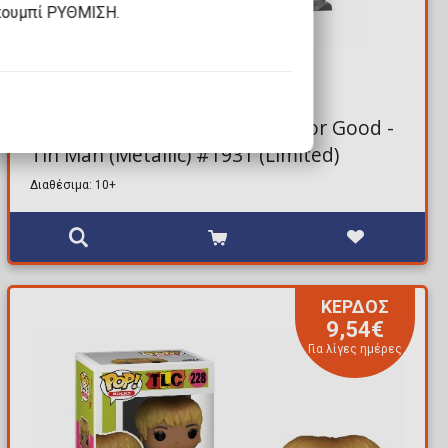
κουμπί ΡΥΘΜΙΣΗ.
10,74€
17,90€
Φιγούρα Funko POP! Wicked For Good -
Tin Man (Metallic) #1931 (Limited)
Διαθέσιμα: 10+
ΚΕΡΔΟΣ
9,54€
Για λίγες ημέρες