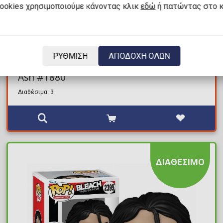
cookies χρησιμοποιούμε κάνοντας κλικ
εδώ
ή πατώντας στο 
9,54€
15,90€
ΡΥΘΜΙΣΗ
ΑΠΟΔΟΧΗ ΟΛΩΝ
Φιγούρα Funko POP! Army of Darkness -
Ash #1880
Διαθέσιμα: 3
ΔΙΑΘΕΣΙΜΟ