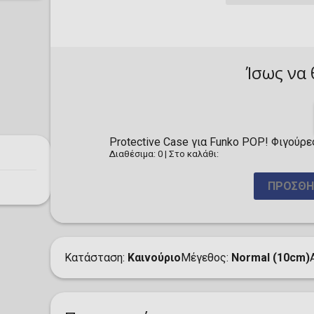
Ίσως να 
Protective Case για Funko POP! Φιγούρε
Διαθέσιμα: 0
|
Στο καλάθι:
ΠΡΟΣΘΉ
Κατάσταση
Καινούριο
Μέγεθος
Normal (10cm)