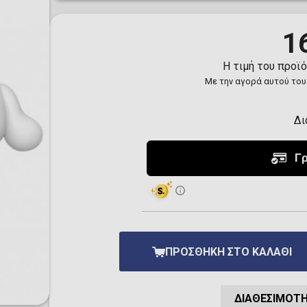
Toilet-Bound Hanako-
Kun
Tokyo Revengers
1
Vinland Saga
Vocaloid
Η τιμή του προϊ
Yu-Gi-Oh!
Με την αγορά αυτού του
Δι
ΠΡΟΣΘΉΚΗ ΣΤΟ ΚΑΛΆΘΙ
ΔΙΑΘΕΣΙΜΌΤ