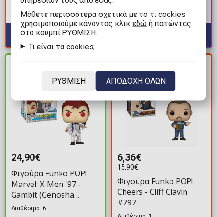
#1917
Διαθέσιμα: Προπαραγγελία
Mάθετε περισσότερα σχετικά με το τι cookies
Διαθέσιμα: 7
χρησιμοποιούμε κάνοντας κλικ
εδώ
ή πατώντας
στο κουμπί ΡΥΘΜΙΣΗ.
Τι είναι τα cookies;
ΚΕΡΔΟΣ
ΔΙΑΘΕΣΙΜΟ
9,54€
ΡΥΘΜΙΣΗ
ΑΠΟΔΟΧΗ ΟΛΩΝ
24,90€
6,36€
15,90€
Φιγούρα Funko POP!
Φιγούρα Funko POP!
Marvel: X-Men '97 -
Cheers - Cliff Clavin
Gambit (Genosha
#797
Battle) #1540 (Exclusive)
Διαθέσιμα: 6
Διαθέσιμα: 1