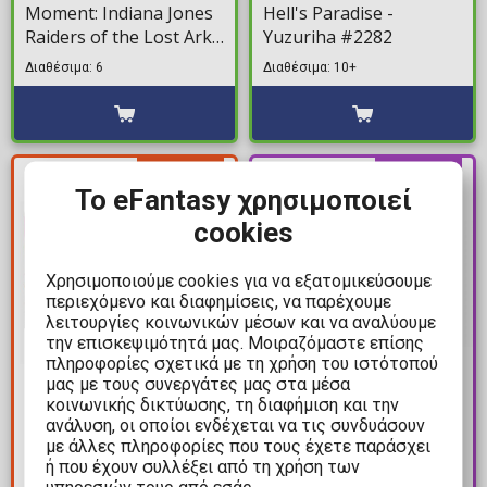
Moment: Indiana Jones
Hell's Paradise -
Raiders of the Lost Ark -
Yuzuriha #2282
Indiana Jones Boulder
Διαθέσιμα: 6
Διαθέσιμα: 10+
Escape #1360
ΚΕΡΔΟΣ
PRE-
8,45€
Το eFantasy χρησιμοποιεί
ORDER
cookies
Χρησιμοποιούμε cookies για να εξατομικεύσουμε
περιεχόμενο και διαφημίσεις, να παρέχουμε
λειτουργίες κοινωνικών μέσων και να αναλύουμε
την επισκεψιμότητά μας. Μοιραζόμαστε επίσης
πληροφορίες σχετικά με τη χρήση του ιστότοπού
μας με τους συνεργάτες μας στα μέσα
8,45€
16,90€
κοινωνικής δικτύωσης, τη διαφήμιση και την
16,90€
Φιγούρα Funko POP!
ανάλυση, οι οποίοι ενδέχεται να τις συνδυάσουν
Φιγούρα Funko POP!
με άλλες πληροφορίες που τους έχετε παράσχει
WNBA: Seattle Storm -
Naruto Boruto - Code
ή που έχουν συλλέξει από τη χρήση των
Lauren Jackson #06
υπηρεσιών τους από εσάς.