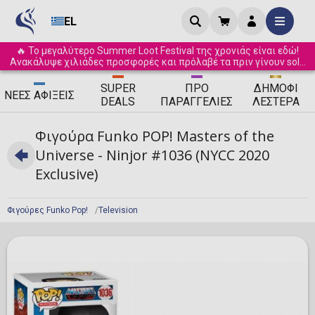
EL
🔥 Το μεγαλύτερο Summer Loot Festival της χρονιάς είναι εδώ!
Ανακάλυψε χιλιάδες προσφορές και πρόλαβέ τα πριν γίνουν sold
out! ☀️
SUPER
ΠΡΟ
ΔΗΜΟΦΙ
ΝΈΕΣ
ΑΦΊΞΕΙΣ
DEALS
ΠΑΡΑΓΓΕΛΊΕΣ
ΛΈΣΤΕΡΑ
Φιγούρα Funko POP! Masters of the
Universe - Ninjor #1036 (NYCC 2020
Exclusive)
Φιγούρες Funko Pop!
Television