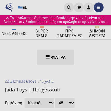
EL
🔥 Το μεγαλύτερο Summer Loot Festival της χρονιάς είναι εδώ!
Ανακάλυψε χιλιάδες προσφορές και πρόλαβέ τα πριν γίνουν sold
out! ☀️
SUPER
ΠΡΟ
ΔΗΜΟΦΙ
ΝΈΕΣ
ΑΦΊΞΕΙΣ
DEALS
ΠΑΡΑΓΓΕΛΊΕΣ
ΛΈΣΤΕΡΑ
ΦΊΛΤΡΑ
COLLECTIBLES & TOYS
Παιχνίδια
Jada Toys | Παιχνίδια
0
Εμφάνιση