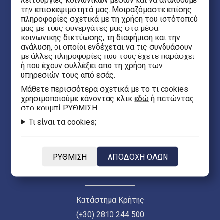
λειτουργίες κοινωνικών μέσων και να αναλύουμε
την επισκεψιμότητά μας. Μοιραζόμαστε επίσης
Θεσσαλονίκη 54623
πληροφορίες σχετικά με τη χρήση του ιστότοπού
μας με τους συνεργάτες μας στα μέσα
κοινωνικής δικτύωσης, τη διαφήμιση και την
Έβανς 5
ανάλυση, οι οποίοι ενδέχεται να τις συνδυάσουν
Ηράκλειο Κρήτης 71201
με άλλες πληροφορίες που τους έχετε παράσχει
ή που έχουν συλλέξει από τη χρήση των
υπηρεσιών τους από εσάς.
eFantasy.gr Game Arena
Mάθετε περισσότερα σχετικά με το τι cookies
Ιασωνίδου 8, Κέντρο
χρησιμοποιούμε κάνοντας κλικ
εδώ
ή πατώντας
στο κουμπί ΡΥΘΜΙΣΗ.
Θεσσαλονίκη 54635
Τι είναι τα cookies;
Κεντρικό Κατάστημα Θεσσαλονίκης (Ερμού 55)
(+30) 2313 021 171
ΡΥΘΜΙΣΗ
ΑΠΟΔΟΧΗ ΟΛΩΝ
Δευ - Παρ 10:00 - 21:00 | Σαβ 10:00 - 18:00
Κατάστημα Κρήτης
(+30) 2810 244 500