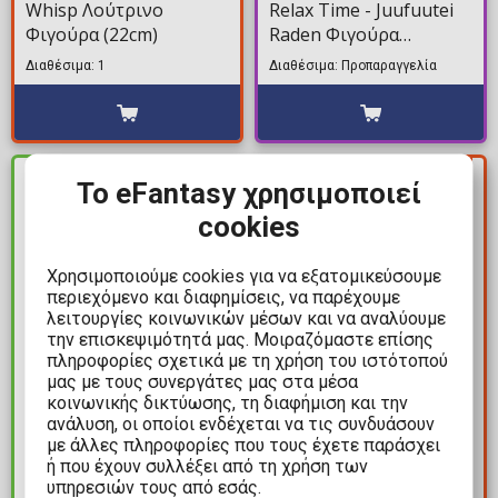
Whisp Λούτρινο
Relax Time - Juufuutei
Φιγούρα (22cm)
Raden Φιγούρα
Αγαλματίδιο (20cm)
Διαθέσιμα: 1
Διαθέσιμα: Προπαραγγελία
ΚΕΡΔΟΣ
Το eFantasy χρησιμοποιεί
ΔΙΑΘΕΣΙΜΟ
21,00€
cookies
Χρησιμοποιούμε cookies για να εξατομικεύσουμε
περιεχόμενο και διαφημίσεις, να παρέχουμε
λειτουργίες κοινωνικών μέσων και να αναλύουμε
την επισκεψιμότητά μας. Μοιραζόμαστε επίσης
πληροφορίες σχετικά με τη χρήση του ιστότοπού
μας με τους συνεργάτες μας στα μέσα
17,99€
48,99€
κοινωνικής δικτύωσης, τη διαφήμιση και την
69,99€
ανάλυση, οι οποίοι ενδέχεται να τις συνδυάσουν
The Squid Game: Minix -
με άλλες πληροφορίες που τους έχετε παράσχει
Marvel Collection -
Masked Triangle Guard
ή που έχουν συλλέξει από τη χρήση των
Rocket Racoon (Rocket
#157 Φιγούρα
υπηρεσιών τους από εσάς.
Racoon: A Chasing Tale