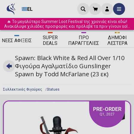
EL
🔥 Το μεγαλύτερο Summer Loot Festival της χρονιάς είναι εδώ!
Ανακάλυψε χιλιάδες προσφορές και πρόλαβέ τα πριν γίνουν sold
out! ☀️
SUPER
ΠΡΟ
ΔΗΜΟΦΙ
ΝΈΕΣ
ΑΦΊΞΕΙΣ
DEALS
ΠΑΡΑΓΓΕΛΊΕΣ
ΛΈΣΤΕΡΑ
Spawn: Black White & Red All Over 1/10
Φιγούρα Αγαλματίδιο Gunslinger
Spawn by Todd McFarlane (23 εκ)
Συλλεκτικές Φιγούρες
Statues
PRE-ORDER
Q1, 2027