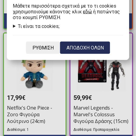
Αγαλματίδιο (12cm)
Διαθέσιμα: 2
Mάθετε περισσότερα σχετικά με το τι cookies
#1) by Todd McFarlane
Διαθέσιμα: 1
χρησιμοποιούμε κάνοντας κλικ
εδώ
ή πατώντας
1/6 Φιγούρα
στο κουμπί ΡΥΘΜΙΣΗ.
Αγαλματίδιο (18cm)
Τι είναι τα cookies;
PRE-
ΔΙΑΘΕΣΙΜΟ
ORDER
ΡΥΘΜΙΣΗ
ΑΠΟΔΟΧΗ ΟΛΩΝ
17,99€
59,99€
Netflix's One Piece -
Marvel Legends -
Zoro Φιγούρα
Marvel's Colossus
Λούτρινο (24cm)
Φιγούρα Δράσης (15cm)
Διαθέσιμα: 1
Διαθέσιμα: Προπαραγγελία