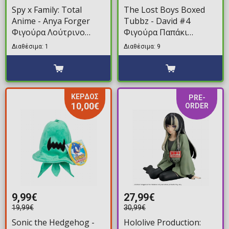
Spy x Family: Total
The Lost Boys Boxed
Anime - Anya Forger
Tubbz - David #4
Φιγούρα Λούτρινο
Φιγούρα Παπάκι
(20cm)
Μπάνιου (10cm)
Διαθέσιμα: 1
Διαθέσιμα: 9
ΚΕΡΔΟΣ
PRE-
10,00€
ORDER
9,99€
27,99€
19,99€
30,99€
Sonic the Hedgehog -
Hololive Production: