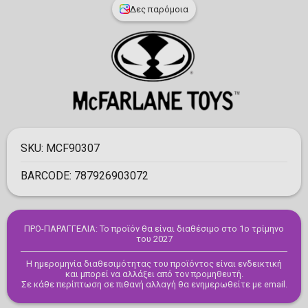
Δες παρόμοια
SKU:
MCF90307
BARCODE:
787926903072
ΠΡΟ-ΠΑΡΑΓΓΕΛΙΑ: Το προϊόν θα είναι διαθέσιμο στο 1ο τρίμηνο
του 2027
Η ημερομηνία διαθεσιμότητας του προϊόντος είναι ενδεικτική
και μπορεί να αλλάξει από τον προμηθευτή.
Σε κάθε περίπτωση σε πιθανή αλλαγή θα ενημερωθείτε με email.