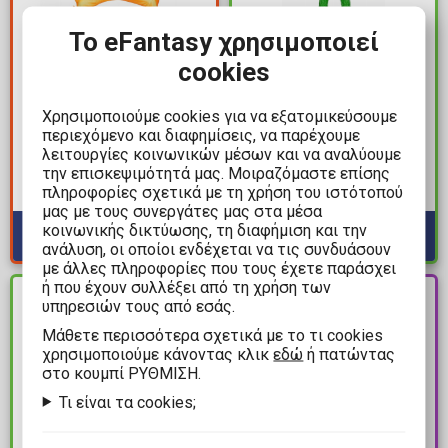
Το eFantasy χρησιμοποιεί
cookies
34,99€
17,99€
49,99€
Poppy Playtime:
Χρησιμοποιούμε cookies για να εξατομικεύσουμε
Naruto Shippuden:
Bendables - Green
περιεχόμενο και διαφημίσεις, να παρέχουμε
Grandista - Naruto
Huggy Wuggy by Todd
λειτουργίες κοινωνικών μέσων και να αναλύουμε
Uzumaki Φιγούρα
McFarlane Bendable
την επισκεψιμότητά μας. Μοιραζόμαστε επίσης
Διαθέσιμα: 3
Αγαλματίδιο (21cm)
πληροφορίες σχετικά με τη χρήση του ιστότοπού
Φιγούρα Δράσης (11cm)
Διαθέσιμα: 1
μας με τους συνεργάτες μας στα μέσα
κοινωνικής δικτύωσης, τη διαφήμιση και την
ανάλυση, οι οποίοι ενδέχεται να τις συνδυάσουν
με άλλες πληροφορίες που τους έχετε παράσχει
ή που έχουν συλλέξει από τη χρήση των
PRE-
ΔΙΑΘΕΣΙΜΟ
υπηρεσιών τους από εσάς.
ORDER
Mάθετε περισσότερα σχετικά με το τι cookies
χρησιμοποιούμε κάνοντας κλικ
εδώ
ή πατώντας
στο κουμπί ΡΥΘΜΙΣΗ.
Τι είναι τα cookies;