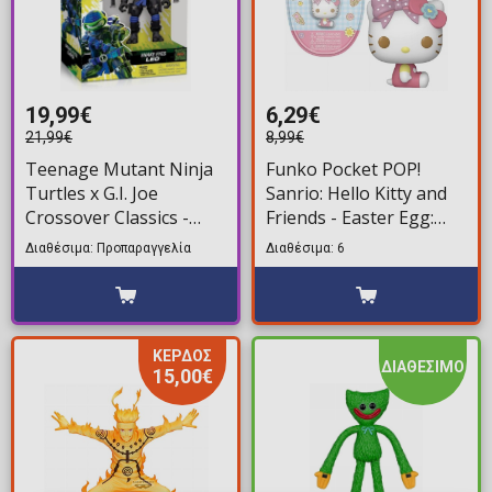
19,99€
6,29€
21,99€
8,99€
Teenage Mutant Ninja
Funko Pocket POP!
Turtles x G.I. Joe
Sanrio: Hello Kitty and
Crossover Classics -
Friends - Easter Egg:
Leonardo x Snake Eyes
Hello Kitty Φιγούρα
Διαθέσιμα: Προπαραγγελία
Διαθέσιμα: 6
Φιγούρα Δράσης (12cm)
ΚΕΡΔΟΣ
ΔΙΑΘΕΣΙΜΟ
15,00€