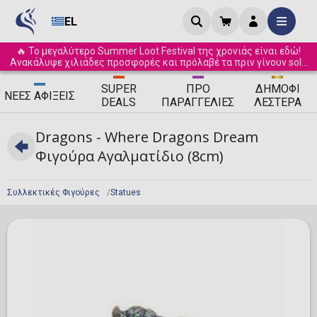
EL
🔥 Το μεγαλύτερο Summer Loot Festival της χρονιάς είναι εδώ!
Ανακάλυψε χιλιάδες προσφορές και πρόλαβέ τα πριν γίνουν sold
out! ☀️
SUPER
ΠΡΟ
ΔΗΜΟΦΙ
ΝΈΕΣ
ΑΦΊΞΕΙΣ
DEALS
ΠΑΡΑΓΓΕΛΊΕΣ
ΛΈΣΤΕΡΑ
Dragons - Where Dragons Dream
Φιγούρα Αγαλματίδιο (8cm)
Συλλεκτικές Φιγούρες
Statues