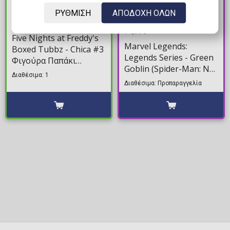
ΡΥΘΜΙΣΗ
ΑΠΟΔΟΧΗ ΟΛΩΝ
14,99€
67,99€
74,99€
Five Nights at Freddy's
Marvel Legends:
Boxed Tubbz - Chica #3
Legends Series - Green
Φιγούρα Παπάκι
Goblin (Spider-Man: No
Μπάνιου (10cm)
Διαθέσιμα: 1
Way Home) Φιγούρα
Διαθέσιμα: Προπαραγγελία
Δράσης (15cm)