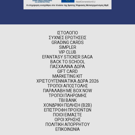
ΙΣΤΟΛΌΓΙΟ
ΣΥΧΝΈΣ ΕΡΩΤΉΣΕΙΣ
GRADING CARDS
SIMPLER
VIP CLUB
EFANTASY STICKER SAGA
BACK TO SCHOOL
ΠΑΣΧΑΛΙΝΆ ΔΏΡΑ
GIFT CARD
MARKETING KIT
ΧΡΙΣΤΟΥΓΕΝΝΙΆΤΙΚΑ ΔΏΡΑ 2026
ΤΡΌΠΟΙ ΑΠΟΣΤΟΛΉΣ
ΠΑΡΑΛΑΒΉ ΜΕ BOX NOW
ΤΡΌΠΟΙ ΠΛΗΡΩΜΉΣ
TBI BANK
ΧΟΝΔΡΙΚΉ ΠΏΛΗΣΗ (B2B)
ΕΠΙΣΤΡΟΦΉ ΠΡΟΪΌΝΤΩΝ
ΠΟΙΟΊ ΕΊΜΑΣΤΕ
ΌΡΟΙ ΧΡΉΣΗΣ
ΠΟΛΙΤΙΚΉ ΑΠΟΡΡΉΤΟΥ
ΕΠΙΚΟΙΝΩΝΊΑ