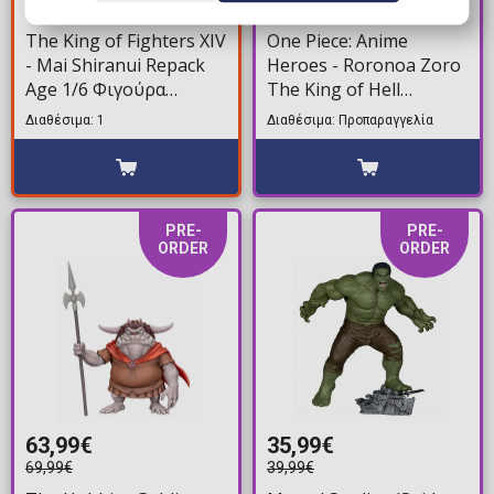
279,99€
104,99€
The King of Fighters XIV
One Piece: Anime
- Mai Shiranui Repack
Heroes - Roronoa Zoro
Age 1/6 Φιγούρα
The King of Hell
Αγαλματίδιο (27cm)
Φιγούρα Δράσης (15cm)
Διαθέσιμα: 1
Διαθέσιμα: Προπαραγγελία
PRE-
PRE-
ORDER
ORDER
63,99€
35,99€
69,99€
39,99€