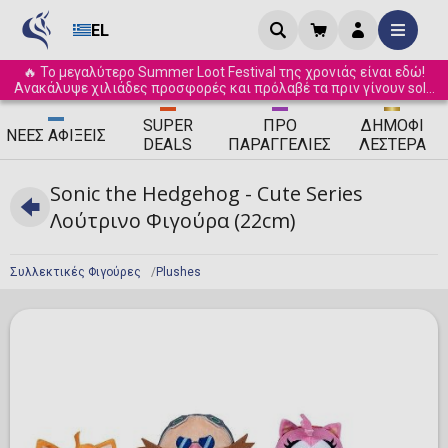
EL
🔥 Το μεγαλύτερο Summer Loot Festival της χρονιάς είναι εδώ!
Ανακάλυψε χιλιάδες προσφορές και πρόλαβέ τα πριν γίνουν sold
out! ☀️
SUPER
ΠΡΟ
ΔΗΜΟΦΙ
ΝΈΕΣ
ΑΦΊΞΕΙΣ
DEALS
ΠΑΡΑΓΓΕΛΊΕΣ
ΛΈΣΤΕΡΑ
Sonic the Hedgehog - Cute Series
Λούτρινο Φιγούρα (22cm)
Συλλεκτικές Φιγούρες
Plushes