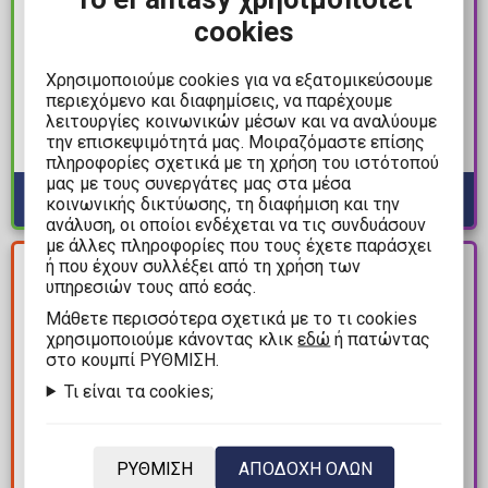
19,99€
28,99€
cookies
31,99€
Λούτρινο
Dragon Ball Z: Match
Χρησιμοποιούμε cookies για να εξατομικεύσουμε
Squishmallows - Disney:
Makers - Grandpa Son
περιεχόμενο και διαφημίσεις, να παρέχουμε
Lilo & Stitch - Stitch with
λειτουργίες κοινωνικών μέσων και να αναλύουμε
Gohan Φιγούρα
Cookie (25cm)
Διαθέσιμα: 2
την επισκεψιμότητά μας. Μοιραζόμαστε επίσης
Αγαλματίδιο (15cm)
Διαθέσιμα: Προπαραγγελία
πληροφορίες σχετικά με τη χρήση του ιστότοπού
μας με τους συνεργάτες μας στα μέσα
κοινωνικής δικτύωσης, τη διαφήμιση και την
ανάλυση, οι οποίοι ενδέχεται να τις συνδυάσουν
με άλλες πληροφορίες που τους έχετε παράσχει
ΚΕΡΔΟΣ
PRE-
ή που έχουν συλλέξει από τη χρήση των
112,00€
ORDER
υπηρεσιών τους από εσάς.
Mάθετε περισσότερα σχετικά με το τι cookies
χρησιμοποιούμε κάνοντας κλικ
εδώ
ή πατώντας
στο κουμπί ΡΥΘΜΙΣΗ.
Τι είναι τα cookies;
ΡΥΘΜΙΣΗ
ΑΠΟΔΟΧΗ ΟΛΩΝ
167,99€
95,99€