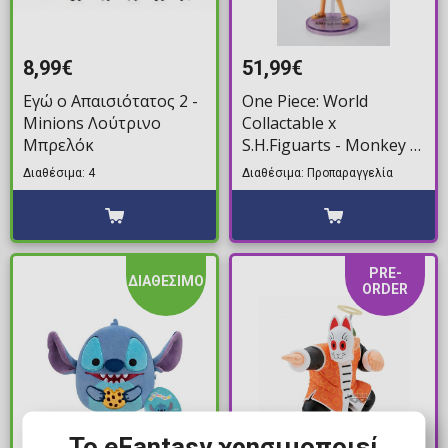
8,99€
51,99€
Εγώ ο Απαισιότατος 2 -
One Piece: World
Minions Λούτρινο
Collactable x
Μπρελόκ
S.H.Figuarts - Monkey D.
Luffy Gear 5 Φιγούρα
Διαθέσιμα: 4
Διαθέσιμα: Προπαραγγελία
Δράσης (8cm)
PRE-
ΔΙΑΘΕΣΙΜΟ
ORDER
Το eFantasy χρησιμοποιεί