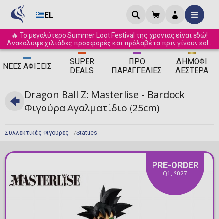
EL
🔥 Το μεγαλύτερο Summer Loot Festival της χρονιάς είναι εδώ!
Ανακάλυψε χιλιάδες προσφορές και πρόλαβέ τα πριν γίνουν sold
out! ☀️
SUPER
ΠΡΟ
ΔΗΜΟΦΙ
ΝΈΕΣ
ΑΦΊΞΕΙΣ
DEALS
ΠΑΡΑΓΓΕΛΊΕΣ
ΛΈΣΤΕΡΑ
Dragon Ball Z: Masterlise - Bardock
Φιγούρα Αγαλματίδιο (25cm)
Συλλεκτικές Φιγούρες
Statues
PRE-ORDER
Q1, 2027