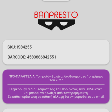
SKU:
IS84255
BARCODE:
4580886842551
ΠΡΟ-ΠΑΡΑΓΓΕΛΙΑ: Το προϊόν θα είναι διαθέσιμο στο 1ο τρίμηνο
του 2027
Η ημερομηνία διαθεσιμότητας του προϊόντος είναι ενδεικτική
και μπορεί να αλλάξει από τον προμηθευτή.
Σε κάθε περίπτωση σε πιθανή αλλαγή θα ενημερωθείτε με email.