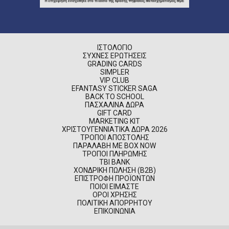
ΙΣΤΟΛΌΓΙΟ
ΣΥΧΝΈΣ ΕΡΩΤΉΣΕΙΣ
GRADING CARDS
SIMPLER
VIP CLUB
EFANTASY STICKER SAGA
BACK TO SCHOOL
ΠΑΣΧΑΛΙΝΆ ΔΏΡΑ
GIFT CARD
MARKETING KIT
ΧΡΙΣΤΟΥΓΕΝΝΙΆΤΙΚΑ ΔΏΡΑ 2026
ΤΡΌΠΟΙ ΑΠΟΣΤΟΛΉΣ
ΠΑΡΑΛΑΒΉ ΜΕ BOX NOW
ΤΡΌΠΟΙ ΠΛΗΡΩΜΉΣ
TBI BANK
ΧΟΝΔΡΙΚΉ ΠΏΛΗΣΗ (B2B)
ΕΠΙΣΤΡΟΦΉ ΠΡΟΪΌΝΤΩΝ
ΠΟΙΟΊ ΕΊΜΑΣΤΕ
ΌΡΟΙ ΧΡΉΣΗΣ
ΠΟΛΙΤΙΚΉ ΑΠΟΡΡΉΤΟΥ
ΕΠΙΚΟΙΝΩΝΊΑ