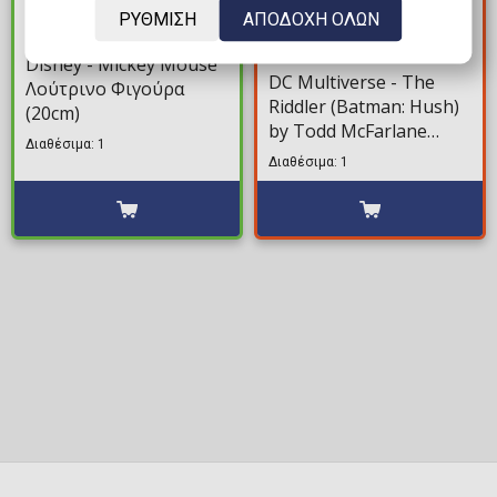
ΡΥΘΜΙΣΗ
ΑΠΟΔΟΧΗ ΟΛΩΝ
7,99€
22,39€
31,99€
Disney - Mickey Mouse
DC Multiverse - The
Λούτρινο Φιγούρα
Riddler (Batman: Hush)
(20cm)
by Todd McFarlane
Διαθέσιμα: 1
Φιγούρα Δράσης (18cm)
Διαθέσιμα: 1