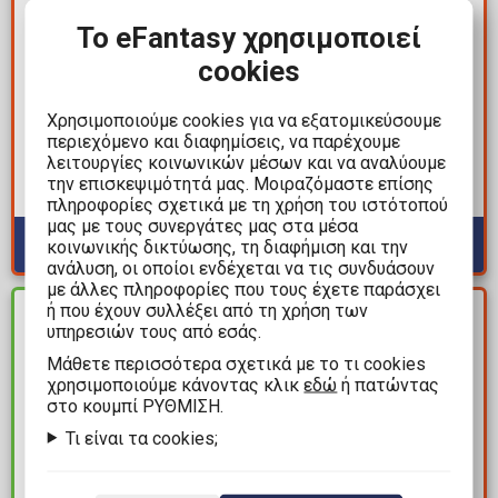
Το eFantasy χρησιμοποιεί
24,49€
41,99€
cookies
34,99€
69,99€
Star Wars: Skeleton
Silent Hill 3 - Robbie the
Χρησιμοποιούμε cookies για να εξατομικεύσουμε
περιεχόμενο και διαφημίσεις, να παρέχουμε
Crew Black Series - Fern
Rabbit Mini Black
λειτουργίες κοινωνικών μέσων και να αναλύουμε
Φιγούρα Δράσης (15cm)
Version Φιγούρα
την επισκεψιμότητά μας. Μοιραζόμαστε επίσης
Δράσης (10cm)
Διαθέσιμα: 2
Διαθέσιμα: 1
πληροφορίες σχετικά με τη χρήση του ιστότοπού
μας με τους συνεργάτες μας στα μέσα
κοινωνικής δικτύωσης, τη διαφήμιση και την
ανάλυση, οι οποίοι ενδέχεται να τις συνδυάσουν
με άλλες πληροφορίες που τους έχετε παράσχει
ΚΕΡΔΟΣ
ή που έχουν συλλέξει από τη χρήση των
ΔΙΑΘΕΣΙΜΟ
9,60€
υπηρεσιών τους από εσάς.
Mάθετε περισσότερα σχετικά με το τι cookies
χρησιμοποιούμε κάνοντας κλικ
εδώ
ή πατώντας
στο κουμπί ΡΥΘΜΙΣΗ.
Τι είναι τα cookies;