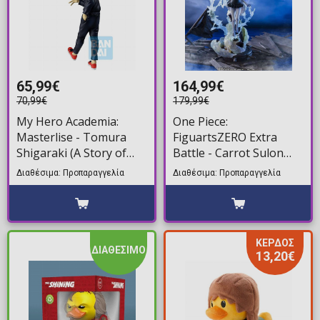
65,99€
164,99€
70,99€
179,99€
My Hero Academia:
One Piece:
Masterlise - Tomura
FiguartsZERO Extra
Shigaraki (A Story of
Battle - Carrot Sulon
Reaching Out) Φιγούρα
Φιγούρα Αγαλματίδιο
Διαθέσιμα: Προπαραγγελία
Διαθέσιμα: Προπαραγγελία
Αγαλματίδιο (23cm)
(28cm)
ΚΕΡΔΟΣ
ΔΙΑΘΕΣΙΜΟ
13,20€