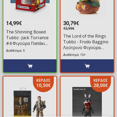
14,99€
30,79€
43,99€
The Shinning Boxed
The Lord of the Rings
Tubbz -Jack Torrance
Tubbz - Frodo Baggins
#4 Φιγούρα Παπάκι
Λούτρινο Φιγούρα
Μπάνιου (10cm)
Διαθέσιμα: 5
(30cm)
Διαθέσιμα: 10+
ΚΕΡΔΟΣ
ΚΕΡΔΟΣ
10,50€
28,00€