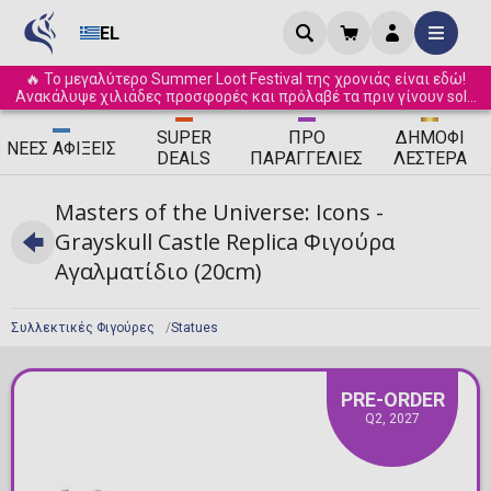
EL
🔥 Το μεγαλύτερο Summer Loot Festival της χρονιάς είναι εδώ!
Ανακάλυψε χιλιάδες προσφορές και πρόλαβέ τα πριν γίνουν sold
out! ☀️
SUPER
ΠΡΟ
ΔΗΜΟΦΙ
ΝΈΕΣ
ΑΦΊΞΕΙΣ
DEALS
ΠΑΡΑΓΓΕΛΊΕΣ
ΛΈΣΤΕΡΑ
Masters of the Universe: Icons -
Grayskull Castle Replica Φιγούρα
Αγαλματίδιο (20cm)
Συλλεκτικές Φιγούρες
Statues
PRE-ORDER
Q2, 2027