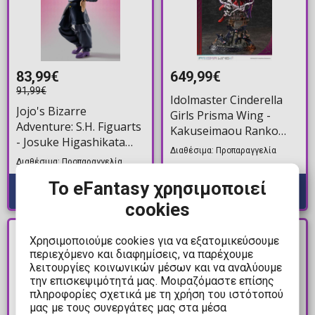
83,99€
649,99€
91,99€
Idolmaster Cinderella
Jojo's Bizarre
Girls Prisma Wing -
Adventure: S.H. Figuarts
Kakuseimaou Ranko
- Josuke Higashikata
Kanzaki 1/7 Φιγούρα
Διαθέσιμα: Προπαραγγελία
Φιγούρα Δράσης (16cm)
Αγαλματίδιο (32cm)
Διαθέσιμα: Προπαραγγελία
Το eFantasy χρησιμοποιεί
cookies
PRE-
PRE-
Χρησιμοποιούμε cookies για να εξατομικεύσουμε
ORDER
ORDER
περιεχόμενο και διαφημίσεις, να παρέχουμε
λειτουργίες κοινωνικών μέσων και να αναλύουμε
την επισκεψιμότητά μας. Μοιραζόμαστε επίσης
πληροφορίες σχετικά με τη χρήση του ιστότοπού
μας με τους συνεργάτες μας στα μέσα