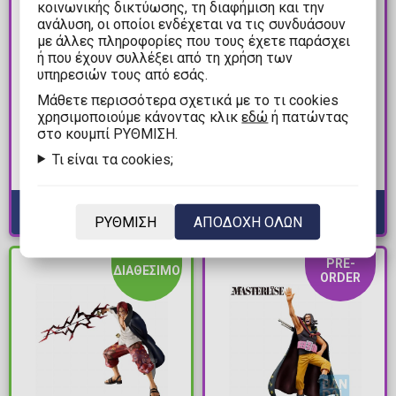
κοινωνικής δικτύωσης, τη διαφήμιση και την
ανάλυση, οι οποίοι ενδέχεται να τις συνδυάσουν
με άλλες πληροφορίες που τους έχετε παράσχει
ή που έχουν συλλέξει από τη χρήση των
32,99€
32,99€
υπηρεσιών τους από εσάς.
34,99€
34,99€
Mάθετε περισσότερα σχετικά με το τι cookies
Umamusume Cinderella
Mobile Suit Gundam
χρησιμοποιούμε κάνοντας κλικ
εδώ
ή πατώντας
Gray: Relax Time -
GQuuuuuuX - Char
στο κουμπί ΡΥΘΜΙΣΗ.
Tamamo Cross
Aznable Φιγούρα
Τι είναι τα cookies;
Φιγούρα Αγαλματίδιο
Αγαλματίδιο (26cm)
Διαθέσιμα: Προπαραγγελία
Διαθέσιμα: Προπαραγγελία
(13cm)
ΡΥΘΜΙΣΗ
ΑΠΟΔΟΧΗ ΟΛΩΝ
PRE-
ΔΙΑΘΕΣΙΜΟ
ORDER