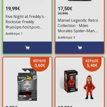
19,99€
17,50€
34,99€
Five Night at Freddy's -
Marvel Legends: Retro
Rockstar Freddy
Collection - Miles
Φιγούρα Λούτρινο
Morales Spider-Man
(30cm)
Διαθέσιμα: 1
Φιγούρα Δράσης (15cm)
Διαθέσιμα: 3
ΚΕΡΔΟΣ
ΚΕΡΔΟΣ
3,60€
5,40€