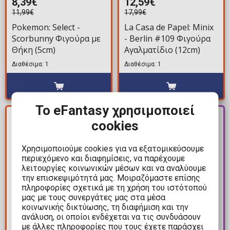
8,39€
12,59€
11,99€
17,99€
Pokemon: Select -
La Casa de Papel: Minix
Scorbunny Φιγούρα με
- Berlin #109 Φιγούρα
Θήκη (5cm)
Αγαλματίδιο (12cm)
Διαθέσιμα: 1
Διαθέσιμα: 1
Το eFantasy χρησιμοποιεί
ΚΕΡΔΟΣ
PRE-
cookies
8,80€
ORDER
Χρησιμοποιούμε cookies για να εξατομικεύσουμε
περιεχόμενο και διαφημίσεις, να παρέχουμε
λειτουργίες κοινωνικών μέσων και να αναλύουμε
την επισκεψιμότητά μας. Μοιραζόμαστε επίσης
πληροφορίες σχετικά με τη χρήση του ιστότοπού
μας με τους συνεργάτες μας στα μέσα
κοινωνικής δικτύωσης, τη διαφήμιση και την
13,19€
37,99€
ανάλυση, οι οποίοι ενδέχεται να τις συνδυάσουν
με άλλες πληροφορίες που τους έχετε παράσχει
21,99€
41,99€