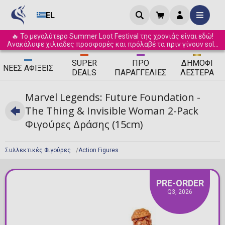
EL
🔥 Το μεγαλύτερο Summer Loot Festival της χρονιάς είναι εδώ!
Ανακάλυψε χιλιάδες προσφορές και πρόλαβέ τα πριν γίνουν sold
out! ☀️
SUPER
ΠΡΟ
ΔΗΜΟΦΙ
ΝΈΕΣ
ΑΦΊΞΕΙΣ
DEALS
ΠΑΡΑΓΓΕΛΊΕΣ
ΛΈΣΤΕΡΑ
Marvel Legends: Future Foundation -
The Thing & Invisible Woman 2-Pack
Φιγούρες Δράσης (15cm)
Συλλεκτικές Φιγούρες
Action Figures
PRE-ORDER
Q3, 2026