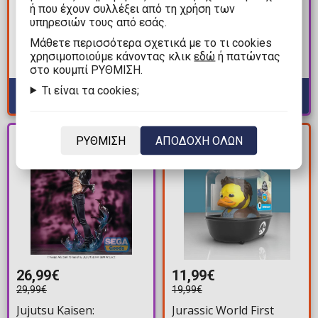
ή που έχουν συλλέξει από τη χρήση των
Teenage Mutant Ninja
Warhammer 40000 -
υπηρεσιών τους από εσάς.
Turtles: ReAction - Foot
Raider-pattern Combat
Mάθετε περισσότερα σχετικά με το τι cookies
Soldier (Comic Color)
Bike Space Wolves with
χρησιμοποιούμε κάνοντας κλικ
εδώ
ή πατώντας
Φιγούρα Δράσης (10cm)
twin-linked bolt rifles
Διαθέσιμα: 1
Διαθέσιμα: Προπαραγγελία
στο κουμπί ΡΥΘΜΙΣΗ.
Φιγούρα Δράσης (22cm)
Τι είναι τα cookies;
ΚΕΡΔΟΣ
PRE-
ΡΥΘΜΙΣΗ
ΑΠΟΔΟΧΗ ΟΛΩΝ
8,00€
ORDER
26,99€
11,99€
29,99€
19,99€
Jujutsu Kaisen:
Jurassic World First