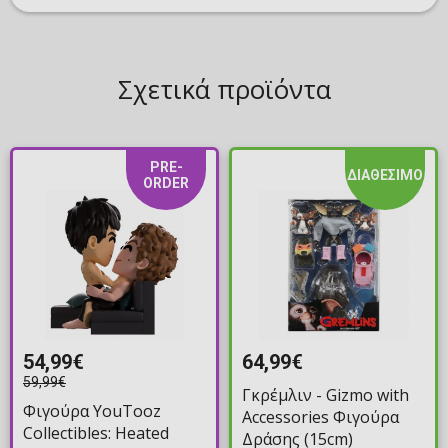
Σχετικά προϊόντα
PRE-
ΔΙΑΘΕΣΙΜΟ
ORDER
54,99€
64,99€
59,99€
Γκρέμλιν - Gizmo with
Φιγούρα YouTooz
Accessories Φιγούρα
Collectibles: Heated
Δράσης (15cm)