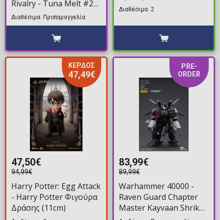
Rivalry - Tuna Melt #2
Διαθέσιμα: 2
(12cm)
Διαθέσιμα: Προπαραγγελία
ΚΕΡΔΟΣ
PRE-
47,49€
ORDER
47,50€
83,99€
94,99€
89,99€
Harry Potter: Egg Attack
Warhammer 40000 -
- Harry Potter Φιγούρα
Raven Guard Chapter
Δράσης (11cm)
Master Kayvaan Shrike
Φιγούρα Δράσης (12cm)