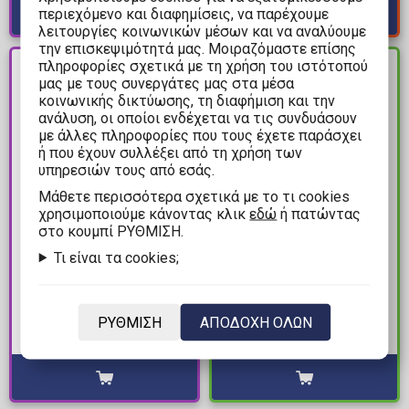
περιεχόμενο και διαφημίσεις, να παρέχουμε
λειτουργίες κοινωνικών μέσων και να αναλύουμε
την επισκεψιμότητά μας. Μοιραζόμαστε επίσης
πληροφορίες σχετικά με τη χρήση του ιστότοπού
PRE-
ΔΙΑΘΕΣΙΜΟ
ORDER
μας με τους συνεργάτες μας στα μέσα
κοινωνικής δικτύωσης, τη διαφήμιση και την
ανάλυση, οι οποίοι ενδέχεται να τις συνδυάσουν
με άλλες πληροφορίες που τους έχετε παράσχει
ή που έχουν συλλέξει από τη χρήση των
υπηρεσιών τους από εσάς.
Mάθετε περισσότερα σχετικά με το τι cookies
χρησιμοποιούμε κάνοντας κλικ
εδώ
ή πατώντας
στο κουμπί ΡΥΘΜΙΣΗ.
94,99€
69,99€
Τι είναι τα cookies;
Kaguya-sama: Love is
Story of Seasons:
War - Ai Hayasaka
Friends of Mineral
Cantabile Φιγούρα
Town - Farmer Claire
ΡΥΘΜΙΣΗ
ΑΠΟΔΟΧΗ ΟΛΩΝ
Αγαλματίδιο (20.5cm)
#2452 Nendoroid
Διαθέσιμα: Προπαραγγελία
Διαθέσιμα: 1
Φιγούρα Δράσης (10cm)