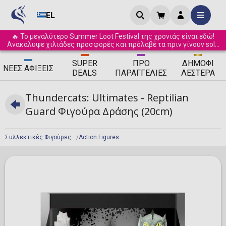
EL
🔥 Το μεγαλύτερο Summer Loot Festival της χρονιάς είναι εδώ!
Ανακάλυψε χιλιάδες προσφορές και πρόλαβέ τα πριν γίνουν sold
out! ☀️
SUPER
ΠΡΟ
ΔΗΜΟΦΙ
ΝΈΕΣ
ΑΦΊΞΕΙΣ
DEALS
ΠΑΡΑΓΓΕΛΊΕΣ
ΛΈΣΤΕΡΑ
Thundercats: Ultimates - Reptilian
Guard Φιγούρα Δράσης (20cm)
Συλλεκτικές Φιγούρες
Action Figures