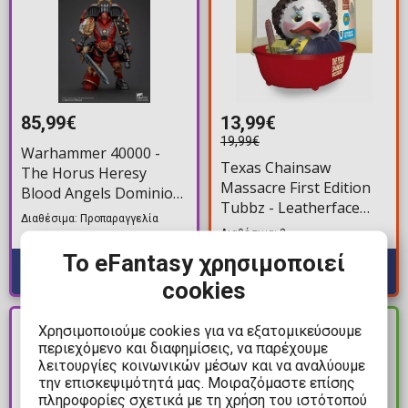
85,99€
13,99€
19,99€
Warhammer 40000 -
Texas Chainsaw
The Horus Heresy
Massacre First Edition
Blood Angels Dominion
Tubbz - Leatherface
Zephon Φιγούρα
Διαθέσιμα: Προπαραγγελία
Pretty Woman #6
Δράσης (20cm)
Διαθέσιμα: 2
Φιγούρα Παπάκι
Το eFantasy χρησιμοποιεί
Μπάνιου (10cm)
cookies
PRE-
Χρησιμοποιούμε cookies για να εξατομικεύσουμε
ΔΙΑΘΕΣΙΜΟ
ORDER
περιεχόμενο και διαφημίσεις, να παρέχουμε
λειτουργίες κοινωνικών μέσων και να αναλύουμε
την επισκεψιμότητά μας. Μοιραζόμαστε επίσης
πληροφορίες σχετικά με τη χρήση του ιστότοπού