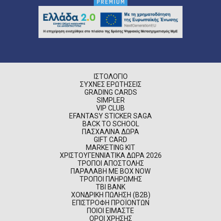
ΙΣΤΟΛΌΓΙΟ
ΣΥΧΝΈΣ ΕΡΩΤΉΣΕΙΣ
GRADING CARDS
SIMPLER
VIP CLUB
EFANTASY STICKER SAGA
BACK TO SCHOOL
ΠΑΣΧΑΛΙΝΆ ΔΏΡΑ
GIFT CARD
MARKETING KIT
ΧΡΙΣΤΟΥΓΕΝΝΙΆΤΙΚΑ ΔΏΡΑ 2026
ΤΡΌΠΟΙ ΑΠΟΣΤΟΛΉΣ
ΠΑΡΑΛΑΒΉ ΜΕ BOX NOW
ΤΡΌΠΟΙ ΠΛΗΡΩΜΉΣ
TBI BANK
ΧΟΝΔΡΙΚΉ ΠΏΛΗΣΗ (B2B)
ΕΠΙΣΤΡΟΦΉ ΠΡΟΪΌΝΤΩΝ
ΠΟΙΟΊ ΕΊΜΑΣΤΕ
ΌΡΟΙ ΧΡΉΣΗΣ