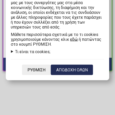
μας με τους συνεργάτες μας στα μέσα
κοινωνικής δικτύωσης, τη διαφήμιση και την
ανάλυση, οι οποίοι ενδέχεται να τις συνδυάσουν
με άλλες πληροφορίες που τους έχετε παράσχει
ή που έχουν συλλέξει από τη χρήση των
54,99€
64,99€
υπηρεσιών τους από εσάς.
Mάθετε περισσότερα σχετικά με το τι cookies
Garfield - Garfello and
Marvel Rivals - The Hulk
χρησιμοποιούμε κάνοντας κλικ
εδώ
ή πατώντας
Sidekick Odie 2-Pack
by Todd McFarlane 1/6
στο κουμπί ΡΥΘΜΙΣΗ.
Φιγούρες Δράσης
Φιγούρα Αγαλματίδιο
Τι είναι τα cookies;
(27cm)
Διαθέσιμα: Προπαραγγελία
Διαθέσιμα: 5
ΡΥΘΜΙΣΗ
ΑΠΟΔΟΧΗ ΟΛΩΝ