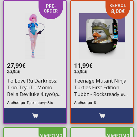
ΚΕΡΔΟΣ
PRE-
8,00€
ORDER
27,99€
11,99€
30,99€
19,99€
To Love Ru Darkness:
Teenage Mutant Ninja
Trio-Try-iT - Momo
Turtles First Edition
Belia Deviluke Φιγούρα
Tubbz - Rocksteady #8
Αγαλματίδιο (18cm)
Φιγούρα Παπάκι
Διαθέσιμα: Προπαραγγελία
Διαθέσιμα: 8
Μπάνιου (10cm)
ΔΙΑΘΕΣΙΜΟ
ΔΙΑΘΕΣΙΜΟ