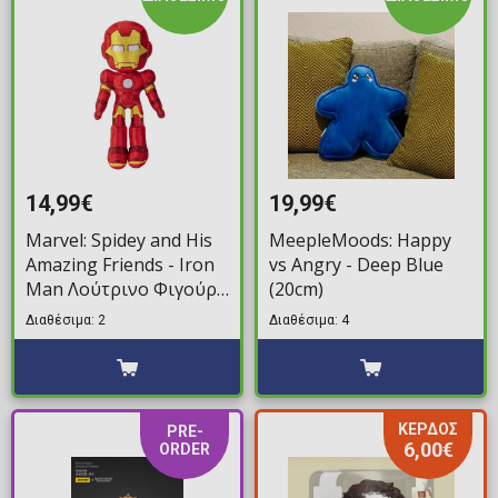
14,99€
19,99€
Marvel: Spidey and His
MeepleMoods: Happy
Amazing Friends - Iron
vs Angry - Deep Blue
Man Λούτρινο Φιγούρα
(20cm)
(20cm)
Διαθέσιμα: 2
Διαθέσιμα: 4
ΚΕΡΔΟΣ
PRE-
6,00€
ORDER