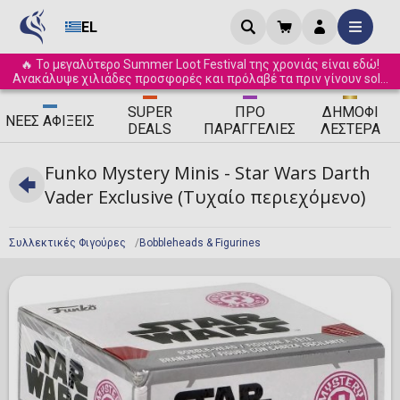
EL
🔥 Το μεγαλύτερο Summer Loot Festival της χρονιάς είναι εδώ!
Ανακάλυψε χιλιάδες προσφορές και πρόλαβέ τα πριν γίνουν sold
out! ☀️
SUPER
ΠΡΟ
ΔΗΜΟΦΙ
ΝΈΕΣ
ΑΦΊΞΕΙΣ
DEALS
ΠΑΡΑΓΓΕΛΊΕΣ
ΛΈΣΤΕΡΑ
Funko Mystery Minis - Star Wars Darth
Vader Exclusive (Τυχαίο περιεχόμενο)
Συλλεκτικές Φιγούρες
Bobbleheads & Figurines