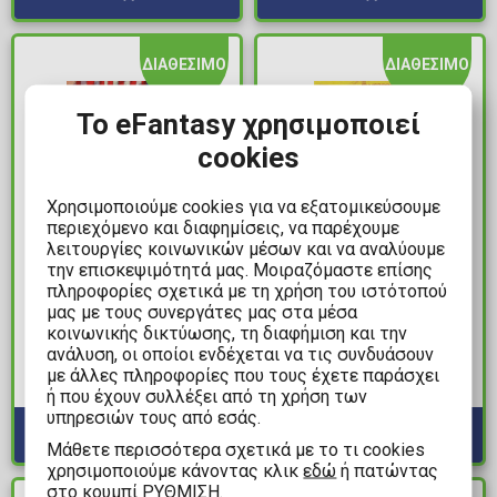
ΔΙΑΘΕΣΙΜΟ
ΔΙΑΘΕΣΙΜΟ
Το eFantasy χρησιμοποιεί
cookies
Χρησιμοποιούμε cookies για να εξατομικεύσουμε
περιεχόμενο και διαφημίσεις, να παρέχουμε
λειτουργίες κοινωνικών μέσων και να αναλύουμε
την επισκεψιμότητά μας. Μοιραζόμαστε επίσης
15,00€
11,99€
πληροφορίες σχετικά με τη χρήση του ιστότοπού
Δικαστής Ντρεντ #3 -
Τόμος Manga One
μας με τους συνεργάτες μας στα μέσα
Το Τέλος των Ημερών
Piece Vol. 08 (New
κοινωνικής δικτύωσης, τη διαφήμιση και την
ανάλυση, οι οποίοι ενδέχεται να τις συνδυάσουν
Printing)
Διαθέσιμα: 1
με άλλες πληροφορίες που τους έχετε παράσχει
Διαθέσιμα: 2
ή που έχουν συλλέξει από τη χρήση των
υπηρεσιών τους από εσάς.
Mάθετε περισσότερα σχετικά με το τι cookies
χρησιμοποιούμε κάνοντας κλικ
εδώ
ή πατώντας
στο κουμπί ΡΥΘΜΙΣΗ.