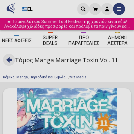
EL
🔥 Το μεγαλύτερο Summer Loot Festival της χρονιάς είναι εδώ!
Ανακάλυψε χιλιάδες προσφορές και πρόλαβέ τα πριν γίνουν sold
out! ☀️
SUPER
ΠΡΟ
ΔΗΜΟΦΙ
ΝΈΕΣ
ΑΦΊΞΕΙΣ
DEALS
ΠΑΡΑΓΓΕΛΊΕΣ
ΛΈΣΤΕΡΑ
Τόμος Manga Marriage Toxin Vol. 11
Κόμικς, Manga, Περιοδικά και Βιβλία
Viz Media