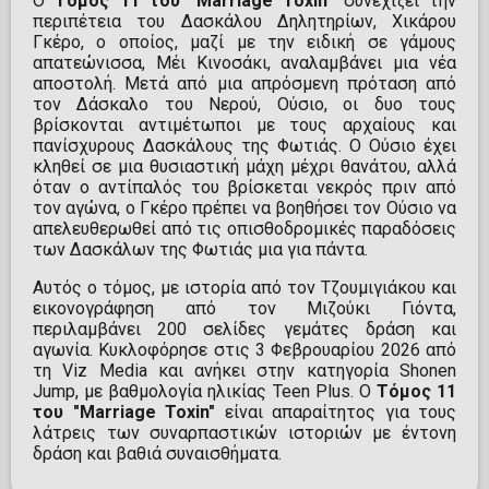
Ο
Τόμος 11 του "Marriage Toxin"
συνεχίζει την
περιπέτεια του Δασκάλου Δηλητηρίων, Χικάρου
Γκέρο, ο οποίος, μαζί με την ειδική σε γάμους
απατεώνισσα, Μέι Κινοσάκι, αναλαμβάνει μια νέα
αποστολή. Μετά από μια απρόσμενη πρόταση από
τον Δάσκαλο του Νερού, Ούσιο, οι δυο τους
βρίσκονται αντιμέτωποι με τους αρχαίους και
πανίσχυρους Δασκάλους της Φωτιάς. Ο Ούσιο έχει
κληθεί σε μια θυσιαστική μάχη μέχρι θανάτου, αλλά
όταν ο αντίπαλός του βρίσκεται νεκρός πριν από
τον αγώνα, ο Γκέρο πρέπει να βοηθήσει τον Ούσιο να
απελευθερωθεί από τις οπισθοδρομικές παραδόσεις
των Δασκάλων της Φωτιάς μια για πάντα.
Αυτός ο τόμος, με ιστορία από τον Τζουμιγιάκου και
εικονογράφηση από τον Μιζούκι Γιόντα,
περιλαμβάνει 200 σελίδες γεμάτες δράση και
αγωνία. Κυκλοφόρησε στις 3 Φεβρουαρίου 2026 από
τη Viz Media και ανήκει στην κατηγορία Shonen
Jump, με βαθμολογία ηλικίας Teen Plus. Ο
Τόμος 11
του "Marriage Toxin"
είναι απαραίτητος για τους
λάτρεις των συναρπαστικών ιστοριών με έντονη
δράση και βαθιά συναισθήματα.