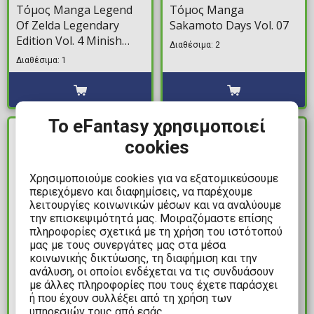
Τόμος Manga Legend
Τόμος Manga
Of Zelda Legendary
Sakamoto Days Vol. 07
Edition Vol. 4 Minish
Διαθέσιμα: 2
Cap and the Phantom
Διαθέσιμα: 1
Hourglass
Το eFantasy χρησιμοποιεί
ΔΙΑΘΕΣΙΜΟ
ΔΙΑΘΕΣΙΜΟ
cookies
Χρησιμοποιούμε cookies για να εξατομικεύσουμε
περιεχόμενο και διαφημίσεις, να παρέχουμε
λειτουργίες κοινωνικών μέσων και να αναλύουμε
την επισκεψιμότητά μας. Μοιραζόμαστε επίσης
πληροφορίες σχετικά με τη χρήση του ιστότοπού
μας με τους συνεργάτες μας στα μέσα
κοινωνικής δικτύωσης, τη διαφήμιση και την
13,99€
10,99€
ανάλυση, οι οποίοι ενδέχεται να τις συνδυάσουν
με άλλες πληροφορίες που τους έχετε παράσχει
Τόμος Manga Elden
Τόμος Manga My Hero
ή που έχουν συλλέξει από τη χρήση των
Ring: The Road To The
Academia Vol. 06
υπηρεσιών τους από εσάς.