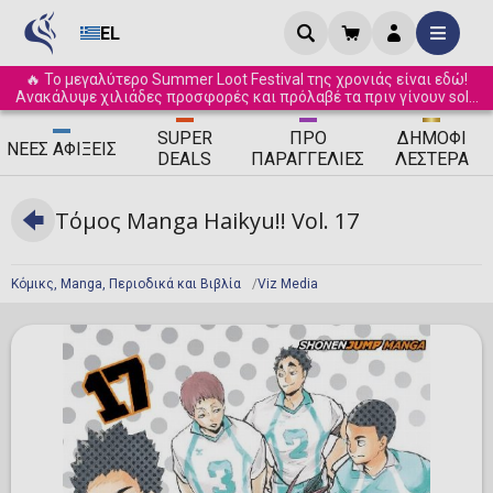
EL
🔥 Το μεγαλύτερο Summer Loot Festival της χρονιάς είναι εδώ!
Ανακάλυψε χιλιάδες προσφορές και πρόλαβέ τα πριν γίνουν sold
out! ☀️
SUPER
ΠΡΟ
ΔΗΜΟΦΙ
ΝΈΕΣ
ΑΦΊΞΕΙΣ
DEALS
ΠΑΡΑΓΓΕΛΊΕΣ
ΛΈΣΤΕΡΑ
Τόμος Manga Haikyu!! Vol. 17
Κόμικς, Manga, Περιοδικά και Βιβλία
Viz Media