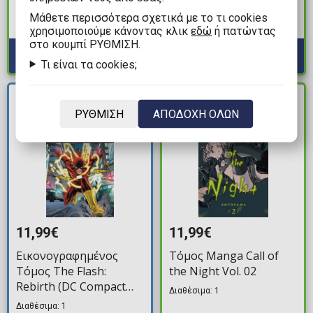
Erdtree Vol. 05
Διαθέσιμα: 1
Mάθετε περισσότερα σχετικά με το τι cookies
Διαθέσιμα: 2
χρησιμοποιούμε κάνοντας κλικ
εδώ
ή πατώντας
στο κουμπί ΡΥΘΜΙΣΗ.
Τι είναι τα cookies;
ΝΕΑ
ΔΙΑΘΕΣΙΜΟ
ΑΦΙΞΗ
ΡΥΘΜΙΣΗ
ΑΠΟΔΟΧΗ ΟΛΩΝ
11,99€
11,99€
Εικονογραφημένος
Τόμος Manga Call of
Τόμος The Flash:
the Night Vol. 02
Rebirth (DC Compact
Διαθέσιμα: 1
Comics Edition)
Διαθέσιμα: 1