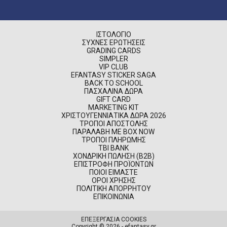
ΙΣΤΟΛΌΓΙΟ
ΣΥΧΝΈΣ ΕΡΩΤΉΣΕΙΣ
GRADING CARDS
SIMPLER
VIP CLUB
EFANTASY STICKER SAGA
BACK TO SCHOOL
ΠΑΣΧΑΛΙΝΆ ΔΏΡΑ
GIFT CARD
MARKETING KIT
ΧΡΙΣΤΟΥΓΕΝΝΙΆΤΙΚΑ ΔΏΡΑ 2026
ΤΡΌΠΟΙ ΑΠΟΣΤΟΛΉΣ
ΠΑΡΑΛΑΒΉ ΜΕ BOX NOW
ΤΡΌΠΟΙ ΠΛΗΡΩΜΉΣ
TBI BANK
ΧΟΝΔΡΙΚΉ ΠΏΛΗΣΗ (B2B)
ΕΠΙΣΤΡΟΦΉ ΠΡΟΪΌΝΤΩΝ
ΠΟΙΟΊ ΕΊΜΑΣΤΕ
ΌΡΟΙ ΧΡΉΣΗΣ
ΠΟΛΙΤΙΚΉ ΑΠΟΡΡΉΤΟΥ
ΕΠΙΚΟΙΝΩΝΊΑ
ΕΠΕΞΕΡΓΑΣΙΑ COOKIES
Copyright © 2026 - efantasy.gr