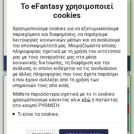
Το eFantasy χρησιμοποιεί
cookies
54,99€
11,99€
Χρησιμοποιούμε cookies για να εξατομικεύσουμε
Τόμος Manga
Τόμος Manga One
περιεχόμενο και διαφημίσεις, να παρέχουμε
Vagabond Definitive
Piece Vol. 19 (New
λειτουργίες κοινωνικών μέσων και να αναλύουμε
Edition Vol. 01 HC
Printing)
την επισκεψιμότητά μας. Μοιραζόμαστε επίσης
πληροφορίες σχετικά με τη χρήση του ιστότοπού
Διαθέσιμα: 2
Διαθέσιμα: 1
μας με τους συνεργάτες μας στα μέσα
κοινωνικής δικτύωσης, τη διαφήμιση και την
ανάλυση, οι οποίοι ενδέχεται να τις συνδυάσουν
με άλλες πληροφορίες που τους έχετε παράσχει
ή που έχουν συλλέξει από τη χρήση των
ΔΙΑΘΕΣΙΜΟ
ΔΙΑΘΕΣΙΜΟ
υπηρεσιών τους από εσάς.
Mάθετε περισσότερα σχετικά με το τι cookies
χρησιμοποιούμε κάνοντας κλικ
εδώ
ή πατώντας
στο κουμπί ΡΥΘΜΙΣΗ.
Τι είναι τα cookies;