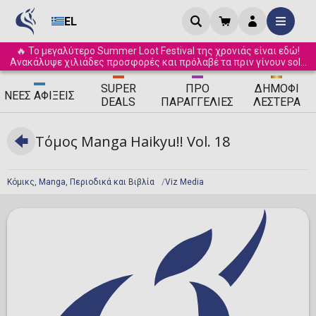
EL
🔥 Το μεγαλύτερο Summer Loot Festival της χρονιάς είναι εδώ!
Ανακάλυψε χιλιάδες προσφορές και πρόλαβέ τα πριν γίνουν sold
out! ☀️
SUPER
ΠΡΟ
ΔΗΜΟΦΙ
ΝΈΕΣ
ΑΦΊΞΕΙΣ
DEALS
ΠΑΡΑΓΓΕΛΊΕΣ
ΛΈΣΤΕΡΑ
Τόμος Manga Haikyu!! Vol. 18
Κόμικς, Manga, Περιοδικά και Βιβλία
Viz Media