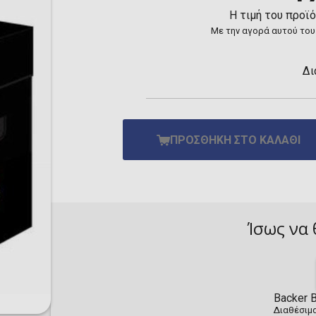
Toilet-Bound Hanako-
Η τιμή του προϊ
Kun
Με την αγορά αυτού του
Tokyo Revengers
Vinland Saga
Vocaloid
Δι
Yu-Gi-Oh!
ΠΡΟΣΘΉΚΗ ΣΤΟ ΚΑΛΆΘΙ
Ίσως να 
Backer B
Διαθέσιμα