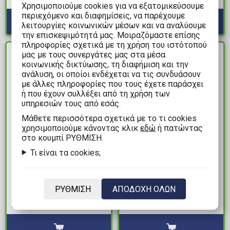
Διαθέσιμα: 1
Χρησιμοποιούμε cookies για να εξατομικεύσουμε
II
περιεχόμενο και διαφημίσεις, να παρέχουμε
λειτουργίες κοινωνικών μέσων και να αναλύουμε
την επισκεψιμότητά μας. Μοιραζόμαστε επίσης
πληροφορίες σχετικά με τη χρήση του ιστότοπού
μας με τους συνεργάτες μας στα μέσα
ΔΙΑΘΕΣΙΜΟ
ΔΙΑΘΕΣΙΜΟ
κοινωνικής δικτύωσης, τη διαφήμιση και την
ανάλυση, οι οποίοι ενδέχεται να τις συνδυάσουν
με άλλες πληροφορίες που τους έχετε παράσχει
ή που έχουν συλλέξει από τη χρήση των
υπηρεσιών τους από εσάς.
Mάθετε περισσότερα σχετικά με το τι cookies
χρησιμοποιούμε κάνοντας κλικ
εδώ
ή πατώντας
στο κουμπί ΡΥΘΜΙΣΗ.
11,99€
19,99€
Τι είναι τα cookies;
Τόμος Manga Naruto -
Εικονογραφημένος
Konoha's Story: Steam
Τόμος Savage
ΡΥΘΜΙΣΗ
ΑΠΟΔΟΧΗ ΟΛΩΝ
Ninja Scrolls Vol. 01
Wolverine Vol. 03: Wrath
Διαθέσιμα: 1
Διαθέσιμα: 1