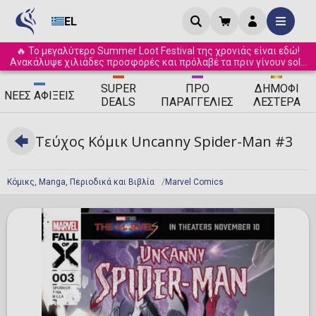
EL
🔥 Το μεγαλύτερο Summer Loot Festival της χρονιάς είναι εδώ!
Ανακάλυψε χιλιάδες προσφορές και πρόλαβέ τα πριν γίνουν sold
out! ☀️
SUPER
ΠΡΟ
ΔΗΜΟΦΙ
ΝΈΕΣ
ΑΦΊΞΕΙΣ
DEALS
ΠΑΡΑΓΓΕΛΊΕΣ
ΛΈΣΤΕΡΑ
Τεύχος Κόμικ Uncanny Spider-Man #3
Κόμικς, Manga, Περιοδικά και Βιβλία
Marvel Comics