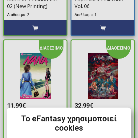
02 (New Printing)
Vol. 06
Διαθέσιμα: 2
Διαθέσιμα: 1
ΔΙΑΘΕΣΙΜΟ
ΔΙΑΘΕΣΙΜΟ
11,99€
32,99€
Τόμος Manga Nana Vol.
Εικονογραφημένος
Το eFantasy χρησιμοποιεί
04
Τόμος Critical Role: Vox
cookies
Machina Origins
Διαθέσιμα: 2
Omnibus – Series I and