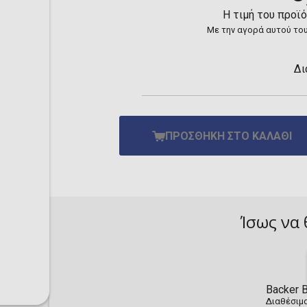
Toilet-Bound Hanako-
Η τιμή του προϊ
Kun
Με την αγορά αυτού του
Tokyo Revengers
Vinland Saga
Vocaloid
Δι
Yu-Gi-Oh!
ΠΡΟΣΘΉΚΗ ΣΤΟ ΚΑΛΆΘΙ
Ίσως να 
Backer B
Διαθέσιμα