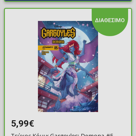
ΔΙΑΘΕΣΙΜΟ
5,99€
Τεύχος Κόμικ Gargoyles: Demona #5