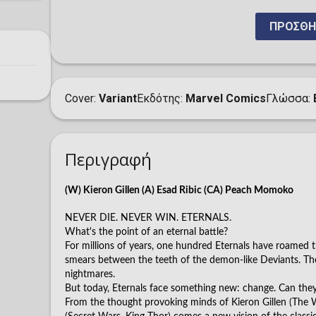
ΠΡΟΣΘΉ
Cover
Variant
Εκδότης
Marvel Comics
Γλώσσα
Περιγραφή
(W) Kieron Gillen (A) Esad Ribic (CA) Peach Momoko
NEVER DIE. NEVER WIN. ETERNALS.
What's the point of an eternal battle?
For millions of years, one hundred Eternals have roamed 
smears between the teeth of the demon-like Deviants. The
nightmares.
But today, Eternals face something new: change. Can they 
From the thought provoking minds of Kieron Gillen (The