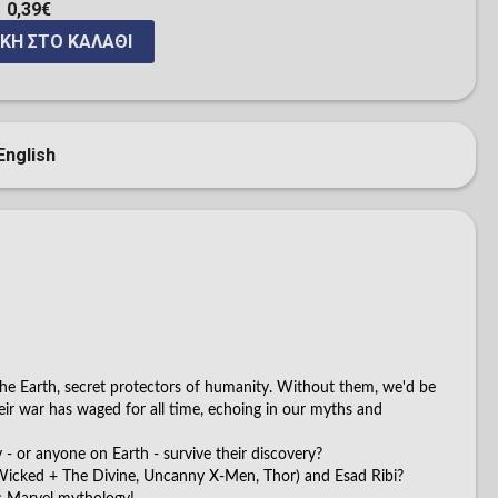
0,39€
ΚΗ ΣΤΟ ΚΑΛΆΘΙ
English
the Earth, secret protectors of humanity. Without them, we'd be
ir war has waged for all time, echoing in our myths and
- or anyone on Earth - survive their discovery?
 Wicked + The Divine, Uncanny X-Men, Thor) and Esad Ribi?